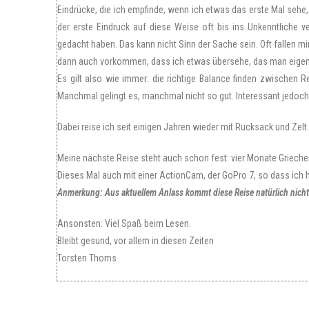
Eindrücke, die ich empfinde, wenn ich etwas das erste Mal sehe, 
der erste Eindruck auf diese Weise oft bis ins Unkenntliche 
gedacht haben. Das kann nicht Sinn der Sache sein. Oft fallen m
dann auch vorkommen, dass ich etwas übersehe, das man eigent
Es gilt also wie immer: die richtige Balance finden zwischen 
Manchmal gelingt es, manchmal nicht so gut. Interessant jedoch 
Dabei reise ich seit einigen Jahren wieder mit Rucksack und Ze
Meine nächste Reise steht auch schon fest: vier Monate Griechen
Dieses Mal auch mit einer ActionCam, der GoPro 7, so dass ich h
Anmerkung: Aus aktuellem Anlass kommt diese Reise natürlich nicht
Ansonsten: Viel Spaß beim Lesen.
Bleibt gesund, vor allem in diesen Zeiten
Torsten Thoms