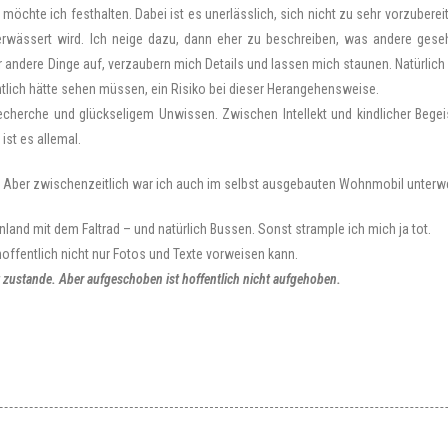
möchte ich festhalten. Dabei ist es unerlässlich, sich nicht zu sehr vorzubereit
verwässert wird. Ich neige dazu, dann eher zu beschreiben, was andere ges
ir andere Dinge auf, verzaubern mich Details und lassen mich staunen. Natürlich
lich hätte sehen müssen, ein Risiko bei dieser Herangehensweise.
Recherche und glückseligem Unwissen. Zwischen Intellekt und kindlicher Begei
ist es allemal.
lt. Aber zwischenzeitlich war ich auch im selbst ausgebauten Wohnmobil unterw
land mit dem Faltrad – und natürlich Bussen. Sonst strample ich mich ja tot.
offentlich nicht nur Fotos und Texte vorweisen kann.
 zustande. Aber aufgeschoben ist hoffentlich nicht aufgehoben.