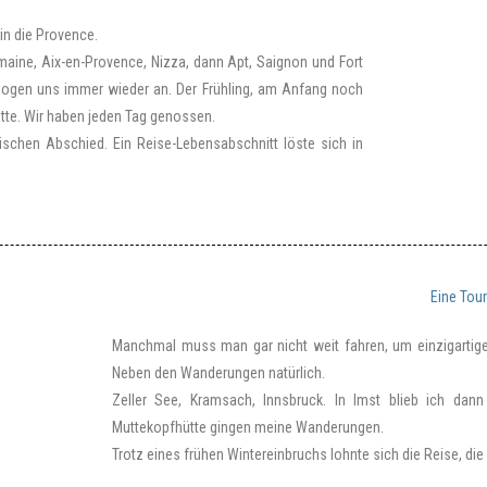
in die Provence.
aine, Aix-en-Provence, Nizza, dann Apt, Saignon und Fort
 zogen uns immer wieder an. Der Frühling, am Anfang noch
hatte. Wir haben jeden Tag genossen.
ischen Abschied. Ein Reise-Lebensabschnitt löste sich in
Eine Tour
Manchmal muss man gar nicht weit fahren, um einzigartiges
Neben den Wanderungen natürlich.
Zeller See, Kramsach, Innsbruck. In Imst blieb ich da
Muttekopfhütte gingen meine Wanderungen.
Trotz eines frühen Wintereinbruchs lohnte sich die Reise, di