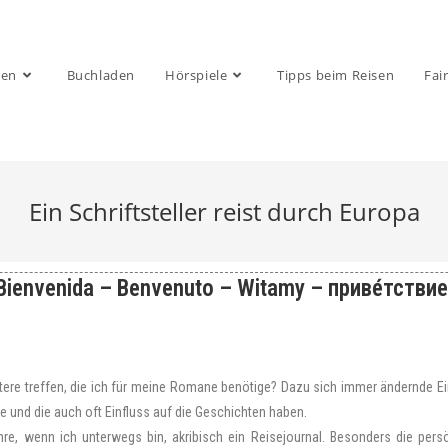
sen
Buchladen
Hörspiele
Tipps beim Reisen
Fai
Ein Schriftsteller reist durch Europa
ienvenida – Benvenuto – Witamy – приве́тствие
ktere treffen, die ich für meine Romane benötige? Dazu sich immer ändernde E
 und die auch oft Einfluss auf die Geschichten haben.
hre, wenn ich unterwegs bin, akribisch ein Reisejournal. Besonders die pers