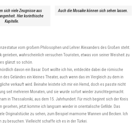
en sich viele Zeugnisse aus
Auch die Mosaike können sich sehen lassen.
angenheit. Hier korinthische
Kapitelle.
e Bronzestatue vom großem Philosophen und Lehrer Alexanders des Großen steht.
nk gerieben, wahrscheinlich versuchen Touristen, etwas von seiner Weisheit zu
 es glänzt so schön.
ördlich davon ein Basar. Dort wollte ich hin, entdeckte dabei die römische
ten des Geländes ein kleines Theater, auch wenn das im Vergleich zu dem in
gliche verkauft wird. Beinahe leistete ich mir ein Hemd, doch es passte nicht
chung seit mehreren Monaten, und sie wurde sofort wieder zunichtegemacht.
mam in Thessaloniki, aus dem 15. Jahrhundert. Für mich beginnt sich der Kreis
 gesehen, jetzt komme ich langsam wieder in orientalische Gefilde. Das
iele Originalstücke zu sehen, zum Beispiel marmorne Wannen und Becken. Ich
u besuchen. Vielleicht schaffe ich es in der Türkei.