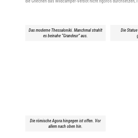
die Griechen das Wildcamper-Verbot nicht rigoros durchsetzen, is
Das moderne Thessaloniki. Manchmal strahlt
Die Statue
es beinahe “Grandeur” aus.
Die römische Agora hingegen ist offen. Vor
allem nach oben hin.