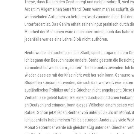
These, dass Reisen den Geist anregt und nicht erschöpft, weil es
Arbeit im Allgemeinen betreffend. Denn wenn man es schafft, die 
wechselnden Aufgaben zu betreuen, wird zumindest ein Teil der Ar
unterfordert ist. Das Gehirn erhält seinen Input praktisch durch
Mehrheit der Menschen wäre rasch überfordert, auch das habe i
jedenfalls war es eine Lehre. Bloß nicht aufhören.
Heute wollte ich nochmals in die Stadt, spielte sogar mit dem 
Ich begann den Besuch heute anders. Stand gestern die Besicht
zumindest teilweise dem „echten“ Thessaloniki zuwenden. Ich lie
wieder, dass es mit der Krise nicht weit her sein kann. Genauso 
Studenten konsumiert werden, die sich das wer weiß wie leisten. 
ausländischer Politiker auf die Griechen nicht angebracht. Diese 
Verhältnisse gelebt haben. Bei einem durchschnittlichen Einko
an Deutschland erinnern, kann dieses Völkchen einem bei so viel U
Rätsel. Schon jetzt leben Rentner von unter 600 Euro im Monat, da
Ich jedenfalls habe meinen Teil beigetragen. Anders als viele 
Monat September werde ich gleichmäßig unter den Griechen verte