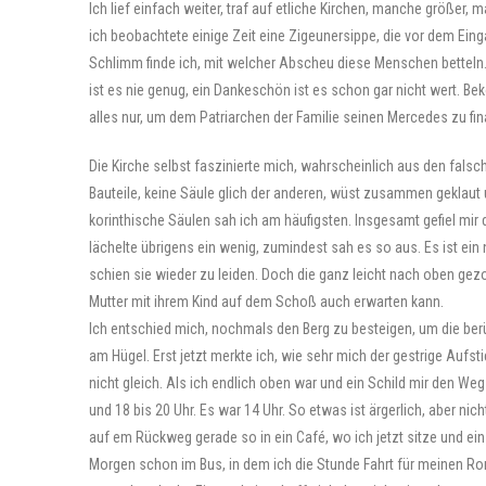
Ich lief einfach weiter, traf auf etliche Kirchen, manche größer,
ich beobachtete einige Zeit eine Zigeunersippe, die vor dem Einga
Schlimm finde ich, mit welcher Abscheu diese Menschen betteln. 
ist es nie genug, ein Dankeschön ist es schon gar nicht wert. Be
alles nur, um dem Patriarchen der Familie seinen Mercedes zu fina
Die Kirche selbst faszinierte mich, wahrscheinlich aus den falsc
Bauteile, keine Säule glich der anderen, wüst zusammen geklaut u
korinthische Säulen sah ich am häufigsten. Insgesamt gefiel mir 
lächelte übrigens ein wenig, zumindest sah es so aus. Es ist ei
schien sie wieder zu leiden. Doch die ganz leicht nach oben ge
Mutter mit ihrem Kind auf dem Schoß auch erwarten kann.
Ich entschied mich, nochmals den Berg zu besteigen, um die ber
am Hügel. Erst jetzt merkte ich, wie sehr mich der gestrige Aufs
nicht gleich. Als ich endlich oben war und ein Schild mir den We
und 18 bis 20 Uhr. Es war 14 Uhr. So etwas ist ärgerlich, aber ni
auf em Rückweg gerade so in ein Café, wo ich jetzt sitze und e
Morgen schon im Bus, in dem ich die Stunde Fahrt für meinen R