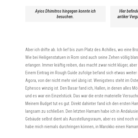
Ayios Dhimitros hingegen konnte ich
Hier befind
besuchen.
antiker Verg
Aber ich drifte ab. Ich lief bis zum Platz des Achilles, wo ein
Wie bei Heiligenstatuen in Rom sind auch seine Zehen völlig bla
erlangen. Immer kräftig reiben, das macht zwar nicht klüger, aber
Einem Eintrag im Rough Guide zufolge befand sich etwas weiter n
Agora, von der nicht mehr viel übrig ist. Wenigstens steht im Os
Ephesos winzig ist. Den Basar fand ich, Hallen, in denen alles Mö
und es war ein Einzelstück. Das war die erste materielle Versu
Meinem Budget tut es gut. Direkt dahinter fand ich den ersten Ha
langsam zu schließen. Den letzten Hamam habe ich in Andalusien
Gebäude selbst dient als Ausstellungsraum, aber es sind noch v
habe mich niemals durchringen können, in Marokko einen Hamam z