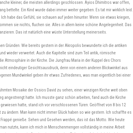
 manche kleiner, die meisten allerdings geschlossen. Ayios Dhimitros war offen,
ng bettelte. Ein Kind wurde dabei immer weiter gegeben. Es tat mir wirklich leid.
Ich habe das Gefühl, sie schauen auf jeden hinunter. Wenn sie etwas kriegen,
kommen sie nichts, fluchen sie. Alles in allem keine schöne Angelegenheit. Das
nzieren. Das ist natürlich eine wüste Unterstellung meinerseits.
hen Gründen. Wie bereits gestern in der Akropolis bewunderte ich die antiken
nd wieder verwertet. Auch die Kapitelle sind zum Teil antik, römische
die Atmosphäre in der Kirche. Die Jungfrau Maria in der Kuppel des Chors
n nicht eindeutiger Gesichtsausdruck, denn von einem anderen Blickwinkel aus
zogenen Mundwinkel geben ihr etwas Zufriedenes, was man eigentlich bei einer
ühmten Mosaike der Ossios David zu sehen, einer winzigen Kirche weit oben
tieg angestrengt hatte. Ich musste ganz schön arbeiten, fand auch die Kirche
g gewiesen hatte, stand ich vor verschlossenen Türen. Geöffnet von 8 bis 12
cht zu ändern. Man kann nicht immer Glück haben so wie gestern. Ich schaffte es
in Frappé genieße. Sehen und Gesehen werden, das ist das Motto. Wie heute
oman nutzte, kann ich mich in Menschenmengen vollständig in meine Arbeit