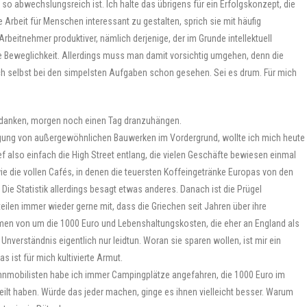
 so abwechslungsreich ist. Ich halte das übrigens für ein Erfolgskonzept, die
Arbeit für Menschen interessant zu gestalten, sprich sie mit häufig
beitnehmer produktiver, nämlich derjenige, der im Grunde intellektuell
 die Beweglichkeit. Allerdings muss man damit vorsichtig umgehen, denn die
ch selbst bei den simpelsten Aufgaben schon gesehen. Sei es drum. Für mich
Gedanken, morgen noch einen Tag dranzuhängen.
igung von außergewöhnlichen Bauwerken im Vordergrund, wollte ich mich heute
f also einfach die High Street entlang, die vielen Geschäfte bewiesen einmal
wie die vollen Cafés, in denen die teuersten Koffeingetränke Europas von den
Die Statistik allerdings besagt etwas anderes. Danach ist die Prügel
teilen immer wieder gerne mit, dass die Griechen seit Jahren über ihre
mmen von um die 1000 Euro und Lebenshaltungskosten, die eher an England als
nverständnis eigentlich nur leidtun. Woran sie sparen wollen, ist mir ein
s ist für mich kultivierte Armut.
Wohnmobilisten habe ich immer Campingplätze angefahren, die 1000 Euro im
ilt haben. Würde das jeder machen, ginge es ihnen vielleicht besser. Warum