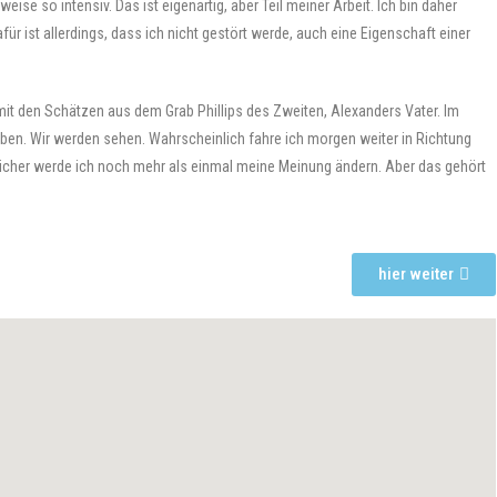
ise so intensiv. Das ist eigenartig, aber Teil meiner Arbeit. Ich bin daher
ür ist allerdings, dass ich nicht gestört werde, auch eine Eigenschaft einer
it den Schätzen aus dem Grab Phillips des Zweiten, Alexanders Vater. Im
ben. Wir werden sehen. Wahrscheinlich fahre ich morgen weiter in Richtung
 Sicher werde ich noch mehr als einmal meine Meinung ändern. Aber das gehört
hier weiter