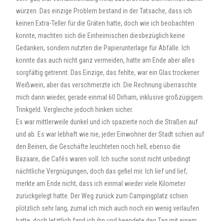
würzen. Das einzige Problem bestand in der Tatsache, dass ich
keinen Extra-Teller für die Gräten hatte, doch wie ich beobachten
konnte, machten sich die Einheimischen diesbezüglich keine
Gedanken, sondern nutzten die Papierunterlage für Abfälle. Ich
konnte das auch nicht ganz vermeiden, hatte am Ende aber alles
sorgfältig getrennt. Das Einzige, das fehlte, war ein Glas trockener
Weißwein, aber das verschmerzte ich. Die Rechnung überraschte
mich dann wieder, gerade einmal 60 Dirham, inklusive großzügigem
Trinkgeld. Vergleiche jedoch hinken sicher.
Es war mittlerweile dunkel und ich spazierte noch die Straßen auf
und ab. Es war lebhaft wie nie, jeder Einwohner der Stadt schien auf
den Beinen, die Geschäfte leuchteten noch hell, ebenso die
Bazaare, die Cafés waren voll. Ich suche sonst nicht unbedingt
nächtliche Vergnügungen, doch das gefiel mir. Ich lief und lief,
merkte am Ende nicht, dass ich einmal wieder viele Kilometer
zurückgelegt hatte. Der Weg zurück zum Campingplatz schien
plötzlich sehr lang, zumal ich mich auch noch ein wenig verlaufen
hatte, doch letztlich fand ich ihn und beendete den Tag mit einem