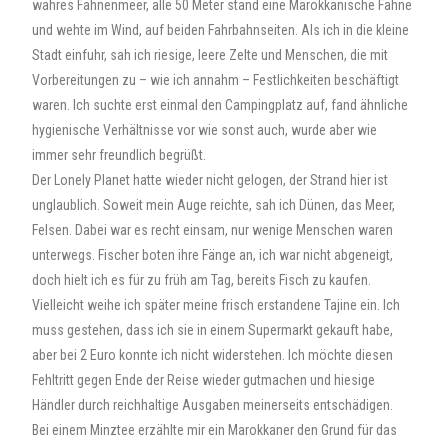
wahres Fahnenmeer, alle 50 Meter stand eine Marokkanische Fahne
und wehte im Wind, auf beiden Fahrbahnseiten. Als ich in die kleine
Stadt einfuhr, sah ich riesige, leere Zelte und Menschen, die mit
Vorbereitungen zu – wie ich annahm – Festlichkeiten beschäftigt
waren. Ich suchte erst einmal den Campingplatz auf, fand ähnliche
hygienische Verhältnisse vor wie sonst auch, wurde aber wie
immer sehr freundlich begrüßt.
Der Lonely Planet hatte wieder nicht gelogen, der Strand hier ist
unglaublich. Soweit mein Auge reichte, sah ich Dünen, das Meer,
Felsen. Dabei war es recht einsam, nur wenige Menschen waren
unterwegs. Fischer boten ihre Fänge an, ich war nicht abgeneigt,
doch hielt ich es für zu früh am Tag, bereits Fisch zu kaufen.
Vielleicht weihe ich später meine frisch erstandene Tajine ein. Ich
muss gestehen, dass ich sie in einem Supermarkt gekauft habe,
aber bei 2 Euro konnte ich nicht widerstehen. Ich möchte diesen
Fehltritt gegen Ende der Reise wieder gutmachen und hiesige
Händler durch reichhaltige Ausgaben meinerseits entschädigen.
Bei einem Minztee erzählte mir ein Marokkaner den Grund für das