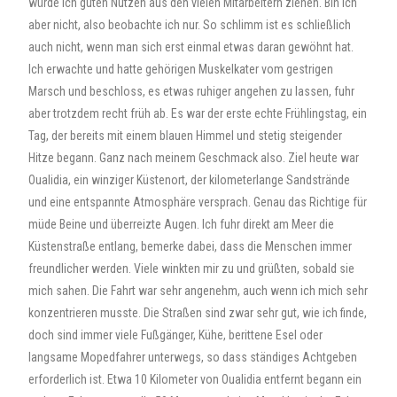
würde ich guten Nutzen aus den vielen Mitarbeitern ziehen. Bin ich
aber nicht, also beobachte ich nur. So schlimm ist es schließlich
auch nicht, wenn man sich erst einmal etwas daran gewöhnt hat.
Ich erwachte und hatte gehörigen Muskelkater vom gestrigen
Marsch und beschloss, es etwas ruhiger angehen zu lassen, fuhr
aber trotzdem recht früh ab. Es war der erste echte Frühlingstag, ein
Tag, der bereits mit einem blauen Himmel und stetig steigender
Hitze begann. Ganz nach meinem Geschmack also. Ziel heute war
Oualidia, ein winziger Küstenort, der kilometerlange Sandstrände
und eine entspannte Atmosphäre versprach. Genau das Richtige für
müde Beine und überreizte Augen. Ich fuhr direkt am Meer die
Küstenstraße entlang, bemerke dabei, dass die Menschen immer
freundlicher werden. Viele winkten mir zu und grüßten, sobald sie
mich sahen. Die Fahrt war sehr angenehm, auch wenn ich mich sehr
konzentrieren musste. Die Straßen sind zwar sehr gut, wie ich finde,
doch sind immer viele Fußgänger, Kühe, berittene Esel oder
langsame Mopedfahrer unterwegs, so dass ständiges Achtgeben
erforderlich ist. Etwa 10 Kilometer von Oualidia entfernt begann ein