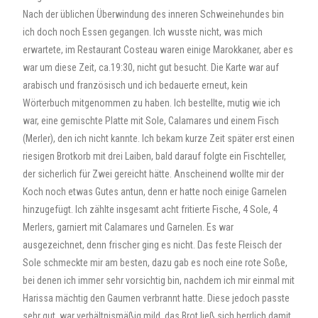
Nach der üblichen Überwindung des inneren Schweinehundes bin
ich doch noch Essen gegangen. Ich wusste nicht, was mich
erwartete, im Restaurant Costeau waren einige Marokkaner, aber es
war um diese Zeit, ca.19:30, nicht gut besucht. Die Karte war auf
arabisch und französisch und ich bedauerte erneut, kein
Wörterbuch mitgenommen zu haben. Ich bestellte, mutig wie ich
war, eine gemischte Platte mit Sole, Calamares und einem Fisch
(Merler), den ich nicht kannte. Ich bekam kurze Zeit später erst einen
riesigen Brotkorb mit drei Laiben, bald darauf folgte ein Fischteller,
der sicherlich für Zwei gereicht hätte. Anscheinend wollte mir der
Koch noch etwas Gutes antun, denn er hatte noch einige Garnelen
hinzugefügt. Ich zählte insgesamt acht fritierte Fische, 4 Sole, 4
Merlers, garniert mit Calamares und Garnelen. Es war
ausgezeichnet, denn frischer ging es nicht. Das feste Fleisch der
Sole schmeckte mir am besten, dazu gab es noch eine rote Soße,
bei denen ich immer sehr vorsichtig bin, nachdem ich mir einmal mit
Harissa mächtig den Gaumen verbrannt hatte. Diese jedoch passte
sehr gut, war verhältnismäßig mild, das Brot ließ sich herrlich damit