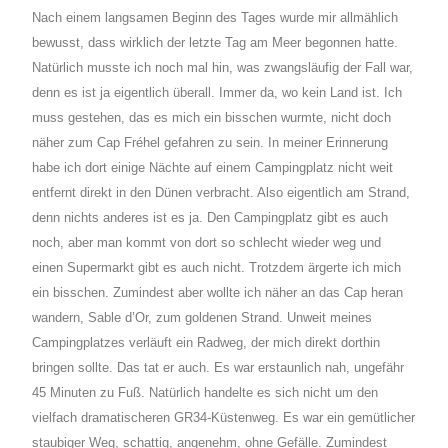
Nach einem langsamen Beginn des Tages wurde mir allmählich
bewusst, dass wirklich der letzte Tag am Meer begonnen hatte.
Natürlich musste ich noch mal hin, was zwangsläufig der Fall war,
denn es ist ja eigentlich überall. Immer da, wo kein Land ist. Ich
muss gestehen, das es mich ein bisschen wurmte, nicht doch
näher zum Cap Fréhel gefahren zu sein. In meiner Erinnerung
habe ich dort einige Nächte auf einem Campingplatz nicht weit
entfernt direkt in den Dünen verbracht. Also eigentlich am Strand,
denn nichts anderes ist es ja. Den Campingplatz gibt es auch
noch, aber man kommt von dort so schlecht wieder weg und
einen Supermarkt gibt es auch nicht. Trotzdem ärgerte ich mich
ein bisschen. Zumindest aber wollte ich näher an das Cap heran
wandern, Sable d’Or, zum goldenen Strand. Unweit meines
Campingplatzes verläuft ein Radweg, der mich direkt dorthin
bringen sollte. Das tat er auch. Es war erstaunlich nah, ungefähr
45 Minuten zu Fuß. Natürlich handelte es sich nicht um den
vielfach dramatischeren GR34-Küstenweg. Es war ein gemütlicher
staubiger Weg, schattig, angenehm, ohne Gefälle. Zumindest