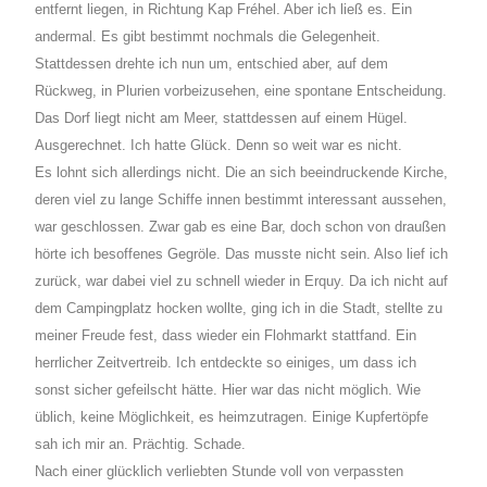
entfernt liegen, in Richtung Kap Fréhel. Aber ich ließ es. Ein
andermal. Es gibt bestimmt nochmals die Gelegenheit.
Stattdessen drehte ich nun um, entschied aber, auf dem
Rückweg, in Plurien vorbeizusehen, eine spontane Entscheidung.
Das Dorf liegt nicht am Meer, stattdessen auf einem Hügel.
Ausgerechnet. Ich hatte Glück. Denn so weit war es nicht.
Es lohnt sich allerdings nicht. Die an sich beeindruckende Kirche,
deren viel zu lange Schiffe innen bestimmt interessant aussehen,
war geschlossen. Zwar gab es eine Bar, doch schon von draußen
hörte ich besoffenes Gegröle. Das musste nicht sein. Also lief ich
zurück, war dabei viel zu schnell wieder in Erquy. Da ich nicht auf
dem Campingplatz hocken wollte, ging ich in die Stadt, stellte zu
meiner Freude fest, dass wieder ein Flohmarkt stattfand. Ein
herrlicher Zeitvertreib. Ich entdeckte so einiges, um dass ich
sonst sicher gefeilscht hätte. Hier war das nicht möglich. Wie
üblich, keine Möglichkeit, es heimzutragen. Einige Kupfertöpfe
sah ich mir an. Prächtig. Schade.
Nach einer glücklich verliebten Stunde voll von verpassten