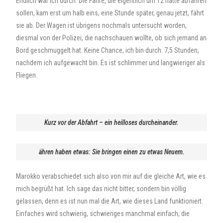
Endlich war ich durch. Die Fähre, die eigentlich um 12 hätte abfahren
sollen, kam erst um halb eins, eine Stunde später, genau jetzt, fährt
sie ab. Der Wagen ist übrigens nochmals untersucht worden,
diesmal von der Polizei, die nachschauen wollte, ob sich jemand an
Bord geschmuggelt hat. Keine Chance, ich bin durch. 7,5 Stunden,
nachdem ich aufgewacht bin. Es ist schlimmer und langwieriger als
Fliegen.
Kurz vor der Abfahrt – ein heilloses durcheinander.
ähren haben etwas: Sie bringen einen zu etwas Neuem.
Marokko verabschiedet sich also von mir auf die gleiche Art, wie es
mich begrüßt hat. Ich sage das nicht bitter, sondern bin völlig
gelassen, denn es ist nun mal die Art, wie dieses Land funktioniert.
Einfaches wird schwierig, schwieriges manchmal einfach, die