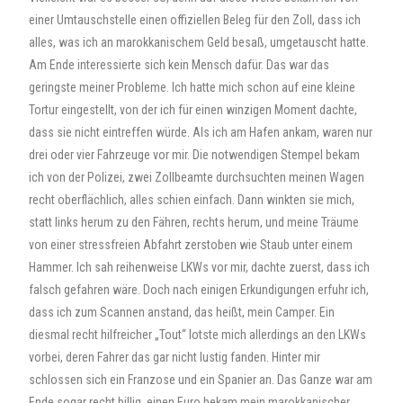
einer Umtauschstelle einen offiziellen Beleg für den Zoll, dass ich
alles, was ich an marokkanischem Geld besaß, umgetauscht hatte.
Am Ende interessierte sich kein Mensch dafür. Das war das
geringste meiner Probleme. Ich hatte mich schon auf eine kleine
Tortur eingestellt, von der ich für einen winzigen Moment dachte,
dass sie nicht eintreffen würde. Als ich am Hafen ankam, waren nur
drei oder vier Fahrzeuge vor mir. Die notwendigen Stempel bekam
ich von der Polizei, zwei Zollbeamte durchsuchten meinen Wagen
recht oberflächlich, alles schien einfach. Dann winkten sie mich,
statt links herum zu den Fähren, rechts herum, und meine Träume
von einer stressfreien Abfahrt zerstoben wie Staub unter einem
Hammer. Ich sah reihenweise LKWs vor mir, dachte zuerst, dass ich
falsch gefahren wäre. Doch nach einigen Erkundigungen erfuhr ich,
dass ich zum Scannen anstand, das heißt, mein Camper. Ein
diesmal recht hilfreicher „Tout“ lotste mich allerdings an den LKWs
vorbei, deren Fahrer das gar nicht lustig fanden. Hinter mir
schlossen sich ein Franzose und ein Spanier an. Das Ganze war am
Ende sogar recht billig, einen Euro bekam mein marokkanischer