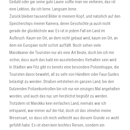
Geduld oder gar seine gute Laune sollte man nie verlieren, das ist
eine Lektion, die ich lerne. Langsam lerne.
Zurück bleiben tausend Bilder in meinem Kopf, und natürlich auf den
Speicherchips meiner Kamera, deren Geschichte ja auch nicht
gerade die glücklichste war. Es ist in jedem Fall ein Land im
Aufbruch. Kaum ein Ort, an dem nicht gebaut wird, kaum ein Ort, an
dem ein Europäer nicht sofort auffällt. Noch sehen viele
Marokkaner die Touristen nur als eine Art Beute, doch bin ich mir
sicher, dass auch das bald ein aussterbendes Verhalten sein wird.
In Städten wie Féz gibt es bereits eine besondere Polizeitruppe, die
Touristen davor bewahrt, all zu sehr von Händlern oder Faux Guides
belästigt zu werden. Straßen entstehen im ganzen Land, bei den
Dutzenden Polizeikontrollen bin ich nur ein einziges Mal angehalten
worden, und auch das nur, um herzlichst begrüßt zu werden.
Trotzdem ist Marokko kein einfaches Land, niemals war ich
entspannt, war immer auf der Hut, doch ist das ohnehin meine
Wesensart, so dass ich mich vielleicht aus diesem Grunde so wohl
gefühlt habe: Es ist eben kein leichtes Reisen, sondern ein