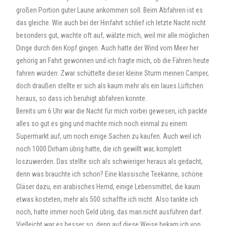
großen Portion guter Laune ankommen soll. Beim Abfahren ist es
das gleiche. Wie auch bei der Hinfahrt schlief ich letzte Nacht nicht
besonders gut, wachte oft auf, wälzte mich, weil mir alle möglichen
Dinge durch den Kopf gingen. Auch hatte der Wind vom Meer her
gehörig an Fahrt gewonnen und ich fragte mich, ob die Fähren heute
fahren würden. Zwar schüttelte dieser kleine Sturm meinen Camper,
doch draußen stellte er sich als kaum mehr als ein laues Lüftchen
heraus, so dass ich beruhigt abfahren konnte.
Bereits um 6 Uhr war die Nacht für mich vorbei gewesen, ich packte
alles so gut es ging und machte mich noch einmal zu einem
Supermarkt auf, um noch einige Sachen zu kaufen. Auch weil ich
noch 1000 Dirham übrig hatte, die ich gewillt war, komplett
loszuwerden. Das stellte sich als schwieriger heraus als gedacht,
denn was brauchte ich schon? Eine klassische Teekanne, schöne
Gläser dazu, ein arabisches Hemd, einige Lebensmittel, die kaum
etwas kosteten, mehr als 500 schaffte ich nicht. Also tankte ich
noch, hatte immer noch Geld übrig, das man nicht ausführen darf.
Vielleicht war es besser so, denn auf diese Weise bekam ich von