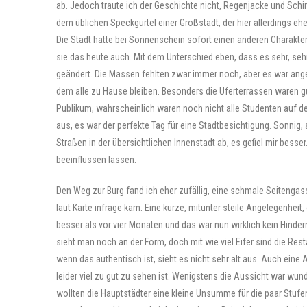
ab. Jedoch traute ich der Geschichte nicht, Regenjacke und Schirm
dem üblichen Speckgürtel einer Großstadt, der hier allerdings ehe
Die Stadt hatte bei Sonnenschein sofort einen anderen Charakter.
sie das heute auch. Mit dem Unterschied eben, dass es sehr, se
geändert. Die Massen fehlten zwar immer noch, aber es war angene
dem alle zu Hause bleiben. Besonders die Uferterrassen waren 
Publikum, wahrscheinlich waren noch nicht alle Studenten auf d
aus, es war der perfekte Tag für eine Stadtbesichtigung. Sonnig,
Straßen in der übersichtlichen Innenstadt ab, es gefiel mir bes
beeinflussen lassen.
Den Weg zur Burg fand ich eher zufällig, eine schmale Seitengass
laut Karte infrage kam. Eine kurze, mitunter steile Angelegenhei
besser als vor vier Monaten und das war nun wirklich kein Hinderni
sieht man noch an der Form, doch mit wie viel Eifer sind die Rest
wenn das authentisch ist, sieht es nicht sehr alt aus. Auch eine
leider viel zu gut zu sehen ist. Wenigstens die Aussicht war wu
wollten die Hauptstädter eine kleine Unsumme für die paar Stufen