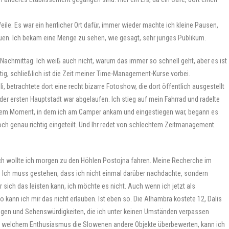
le. Es war ein herrlicher Ort dafür, immer wieder machte ich kleine Pausen,
uen. Ich bekam eine Menge zu sehen, wie gesagt, sehr junges Publikum.
 Nachmittag. Ich weiß auch nicht, warum das immer so schnell geht, aber es ist
tig, schließlich ist die Zeit meiner Time-Management-Kurse vorbei.
 betrachtete dort eine recht bizarre Fotoshow, die dort öffentlich ausgestellt
 der ersten Hauptstadt war abgelaufen. Ich stieg auf mein Fahrrad und radelte
In dem Moment, in dem ich am Camper ankam und eingestiegen war, begann es
och genau richtig eingeteilt. Und Ihr redet von schlechtem Zeitmanagement.
lich wollte ich morgen zu den Höhlen Postojna fahren. Meine Recherche im
ägt. Ich muss gestehen, dass ich nicht einmal darüber nachdachte, sondern
 sich das leisten kann, ich möchte es nicht. Auch wenn ich jetzt als
kann ich mir das nicht erlauben. Ist eben so. Die Alhambra kostete 12, Dalis
gen und Sehenswürdigkeiten, die ich unter keinen Umständen verpassen
 mit welchem Enthusiasmus die Slowenen andere Objekte überbewerten, kann ich