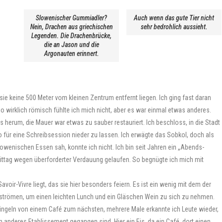
Slowenischer Gummiadler?
Auch wenn das gute Tier nicht
Nein, Drachen aus griechischen
sehr bedrohlich aussieht.
Legenden. Die Drachenbrücke,
die an Jason und die
Argonauten erinnert.
ie keine 500 Meter vom kleinen Zentrum entfernt liegen. Ich ging fast daran
So wirklich römisch fühlte ich mich nicht, aber es war einmal etwas anderes.
 herum, die Mauer war etwas zu sauber restauriert. Ich beschloss, in die Stadt
 für eine Schreibsession nieder zu lassen. Ich erwägte das Sobkol, doch als
slowenischen Essen sah, konnte ich nicht. Ich bin seit Jahren ein „Abends-
hmittag wegen überforderter Verdauung gelaufen. So begnügte ich mich mit
Savoir-Vivre liegt, das sie hier besonders feiern. Es ist ein wenig mit dem der
sströmen, um einen leichten Lunch und ein Gläschen Wein zu sich zu nehmen.
n tingeln von einem Café zum nächsten, mehrere Male erkannte ich Leute wieder,
n anderes Etablissement gegangen sind. Hier ein Eis, da ein Café, dort einen