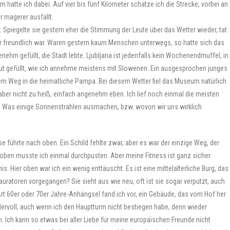
 hatte ich dabei. Auf vier bis fünf Kilometer schätze ich die Strecke, vorbei an
r magerer ausfällt.
 Spiegelte sie gestern eher die Stimmung der Leute über das Wetter wieder, tat
hr freundlich war. Waren gestern kaum Menschen unterwegs, so hatte sich das
hm gefüllt, die Stadt lebte. Ljubljana ist jedenfalls kein Wochenendmuffel, in
gut gefüllt, wie ich annehme meistens mit Slowenen. Ein ausgesprochen junges
em Weg in die heimatliche Pampa. Bei diesem Wetter fiel das Museum natürlich
 aber nicht zu heiß, einfach angenehm eben. Ich lief noch einmal die meisten
ser. Was einige Sonnenstrahlen ausmachen, bzw. wovon wir uns wirklich
e führte nach oben. Ein Schild fehlte zwar, aber es war der einzige Weg, der
t, oben musste ich einmal durchpusten. Aber meine Fitness ist ganz sicher
s. Hier oben war ich ein wenig enttäuscht. Es ist eine mittelalterliche Burg, das
auratoren vorgegangen? Sie sieht aus wie neu, oft ist sie sogar verputzt, auch
 Art 60er oder 70er Jahre-Anhängsel fand ich vor, ein Gebäude, das vom Hof her
ndervoll, auch wenn ich den Hauptturm nicht bestiegen habe, denn wieder
. Ich kann so etwas bei aller Liebe für meine europäischen Freunde nicht