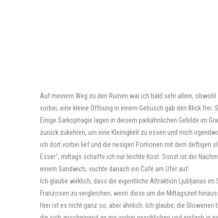
Auf meinem Weg zu den Ruinen war ich bald sehr allein, obwohl s
vorbei, eine kleine Öffnung in einem Gebüsch gab den Blick frei. 
Einige Sarkophagie lagen in diesem parkähnlichen Gebilde im Gras
zurück zukehren, um eine Kleinigkeit zu essen und mich irgendwo
ich dort vorbei lief und die riesigen Portionen mit dem deftigen 
Esser“, mittags schaffe ich nur leichte Kost. Sonst ist der Nac
einem Sandwich, suchte danach ein Café am Ufer auf.
Ich glaube wirklich, dass die eigentliche Attraktion Ljubljanas im 
Franzosen zu vergleichen, wenn diese um die Mittagszeit hinau
Hier ist es nicht ganz so, aber ähnlich. Ich glaube, die Slowene
die sich anscheinend an mir vorbei geschlichen und einfach in ei