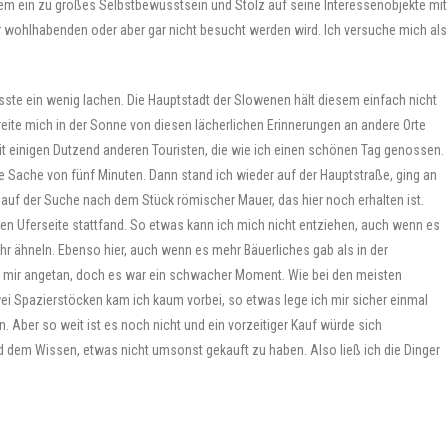
dem ein zu großes Selbstbewusstsein und Stolz auf seine Interessenobjekte mit
r wohlhabenden oder aber gar nicht besucht werden wird. Ich versuche mich als
musste ein wenig lachen. Die Hauptstadt der Slowenen hält diesem einfach nicht
freite mich in der Sonne von diesen lächerlichen Erinnerungen an andere Orte
it einigen Dutzend anderen Touristen, die wie ich einen schönen Tag genossen.
 Sache von fünf Minuten. Dann stand ich wieder auf der Hauptstraße, ging an
auf der Suche nach dem Stück römischer Mauer, das hier noch erhalten ist.
ren Uferseite stattfand. So etwas kann ich mich nicht entziehen, auch wenn es
ehr ähneln. Ebenso hier, auch wenn es mehr Bäuerliches gab als in der
es mir angetan, doch es war ein schwacher Moment. Wie bei den meisten
i Spazierstöcken kam ich kaum vorbei, so etwas lege ich mir sicher einmal
ber so weit ist es noch nicht und ein vorzeitiger Kauf würde sich
 dem Wissen, etwas nicht umsonst gekauft zu haben. Also ließ ich die Dinger