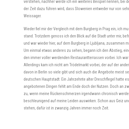
verstehen, nachher werde ich ein weiteres Beispiel nennen, bei 
der Zeit dazu führen wird, dass Slowenien entweder nur von seh
Weissager.
Wieder fiel mir der Vergleich mit dem Burgberg in Prag ein, ich 
stand. Trotzdem genoss ich den Blick auf die Stadt unter mir, be
und war wieder hier, auf dem Burgberg in Ljubljana, zusammen m
Um einmal etwas anderes zu sehen, begann ich den Abstieg, eine
den immer voller werdenden Restaurantterrassen vorbei. Ich war 
Allerdings kam ich nicht am Trödelmarkt vorbei, der auf der ande
davon in Berlin so viele gibt und sich auch die Angebote meist s
deutschen Hauptstadt. Ein Jahrzehnte alter Dreschflegel hatte 
angebotenen Dingen fehlt am Ende doch der Nutzen. Doch an zwe
zu, wenn meine Rückenschmerzen irgendwann chronisch werden. A
beschleunigend auf meine Leiden auswirken. Schon aus Geiz und
stehen, dafür ist in zwanzig Jahren immer noch Zeit.