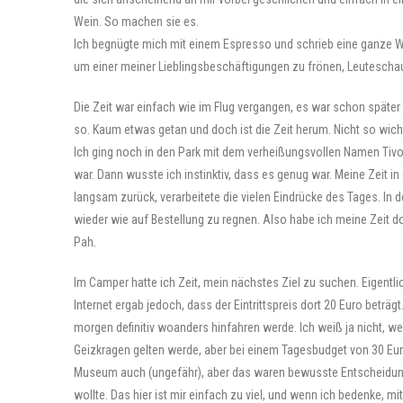
Wein. So machen sie es.
Ich begnügte mich mit einem Espresso und schrieb eine ganze Wei
um einer meiner Lieblingsbeschäftigungen zu frönen, Leutescha
Die Zeit war einfach wie im Flug vergangen, es war schon später
so. Kaum etwas getan und doch ist die Zeit herum. Nicht so wich
Ich ging noch in den Park mit dem verheißungsvollen Namen Tivoli,
war. Dann wusste ich instinktiv, dass es genug war. Meine Zeit in
langsam zurück, verarbeitete die vielen Eindrücke des Tages. 
wieder wie auf Bestellung zu regnen. Also habe ich meine Zeit d
Pah.
Im Camper hatte ich Zeit, mein nächstes Ziel zu suchen. Eigent
Internet ergab jedoch, dass der Eintrittspreis dort 20 Euro betr
morgen definitiv woanders hinfahren werde. Ich weiß ja nicht, wer
Geizkragen gelten werde, aber bei einem Tagesbudget von 30 Euro 
Museum auch (ungefähr), aber das waren bewusste Entscheidun
wollte. Das hier ist mir einfach zu viel, und wenn ich bedenke,