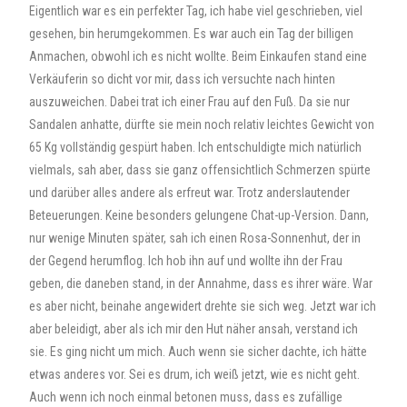
Eigentlich war es ein perfekter Tag, ich habe viel geschrieben, viel
gesehen, bin herumgekommen. Es war auch ein Tag der billigen
Anmachen, obwohl ich es nicht wollte. Beim Einkaufen stand eine
Verkäuferin so dicht vor mir, dass ich versuchte nach hinten
auszuweichen. Dabei trat ich einer Frau auf den Fuß. Da sie nur
Sandalen anhatte, dürfte sie mein noch relativ leichtes Gewicht von
65 Kg vollständig gespürt haben. Ich entschuldigte mich natürlich
vielmals, sah aber, dass sie ganz offensichtlich Schmerzen spürte
und darüber alles andere als erfreut war. Trotz anderslautender
Beteuerungen. Keine besonders gelungene Chat-up-Version. Dann,
nur wenige Minuten später, sah ich einen Rosa-Sonnenhut, der in
der Gegend herumflog. Ich hob ihn auf und wollte ihn der Frau
geben, die daneben stand, in der Annahme, dass es ihrer wäre. War
es aber nicht, beinahe angewidert drehte sie sich weg. Jetzt war ich
aber beleidigt, aber als ich mir den Hut näher ansah, verstand ich
sie. Es ging nicht um mich. Auch wenn sie sicher dachte, ich hätte
etwas anderes vor. Sei es drum, ich weiß jetzt, wie es nicht geht.
Auch wenn ich noch einmal betonen muss, dass es zufällige