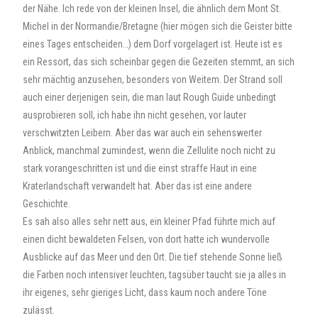
der Nähe. Ich rede von der kleinen Insel, die ähnlich dem Mont St.
Michel in der Normandie/Bretagne (hier mögen sich die Geister bitte
eines Tages entscheiden…) dem Dorf vorgelagert ist. Heute ist es
ein Ressort, das sich scheinbar gegen die Gezeiten stemmt, an sich
sehr mächtig anzusehen, besonders von Weitem. Der Strand soll
auch einer derjenigen sein, die man laut Rough Guide unbedingt
ausprobieren soll, ich habe ihn nicht gesehen, vor lauter
verschwitzten Leibern. Aber das war auch ein sehenswerter
Anblick, manchmal zumindest, wenn die Zellulite noch nicht zu
stark vorangeschritten ist und die einst straffe Haut in eine
Kraterlandschaft verwandelt hat. Aber das ist eine andere
Geschichte.
Es sah also alles sehr nett aus, ein kleiner Pfad führte mich auf
einen dicht bewaldeten Felsen, von dort hatte ich wundervolle
Ausblicke auf das Meer und den Ort. Die tief stehende Sonne ließ
die Farben noch intensiver leuchten, tagsüber taucht sie ja alles in
ihr eigenes, sehr gieriges Licht, dass kaum noch andere Töne
zulässt.