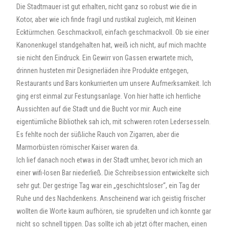
Die Stadtmauer ist gut erhalten, nicht ganz so robust wie die in
Kotor, aber wie ich finde fragil und rustikal zugleich, mit kleinen
Ecktürmchen. Geschmackvoll, einfach geschmackvoll. Ob sie einer
Kanonenkugel standgehalten hat, weiß ich nicht, auf mich machte
sie nicht den Eindruck. Ein Gewirr von Gassen erwartete mich,
drinnen husteten mir Designerläden ihre Produkte entgegen,
Restaurants und Bars konkurrierten um unsere Aufmerksamkeit. Ich
ging erst einmal zur Festungsanlage. Von hier hatte ich herrliche
Aussichten auf die Stadt und die Bucht vor mir. Auch eine
eigentümliche Bibliothek sah ich, mit schweren roten Ledersesseln.
Es fehlte noch der süßliche Rauch von Zigarren, aber die
Marmorbüsten römischer Kaiser waren da.
Ich lief danach noch etwas in der Stadt umher, bevor ich mich an
einer wifi-losen Bar niederließ. Die Schreibsession entwickelte sich
sehr gut. Der gestrige Tag war ein „geschichtsloser“, ein Tag der
Ruhe und des Nachdenkens. Anscheinend war ich geistig frischer
wollten die Worte kaum aufhören, sie sprudelten und ich konnte gar
nicht so schnell tippen. Das sollte ich ab jetzt öfter machen, einen