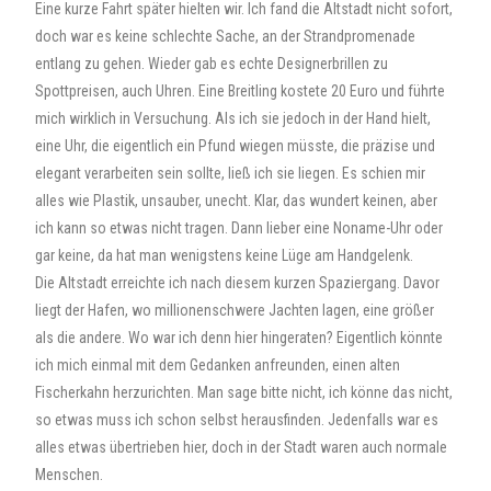
Eine kurze Fahrt später hielten wir. Ich fand die Altstadt nicht sofort,
doch war es keine schlechte Sache, an der Strandpromenade
entlang zu gehen. Wieder gab es echte Designerbrillen zu
Spottpreisen, auch Uhren. Eine Breitling kostete 20 Euro und führte
mich wirklich in Versuchung. Als ich sie jedoch in der Hand hielt,
eine Uhr, die eigentlich ein Pfund wiegen müsste, die präzise und
elegant verarbeiten sein sollte, ließ ich sie liegen. Es schien mir
alles wie Plastik, unsauber, unecht. Klar, das wundert keinen, aber
ich kann so etwas nicht tragen. Dann lieber eine Noname-Uhr oder
gar keine, da hat man wenigstens keine Lüge am Handgelenk.
Die Altstadt erreichte ich nach diesem kurzen Spaziergang. Davor
liegt der Hafen, wo millionenschwere Jachten lagen, eine größer
als die andere. Wo war ich denn hier hingeraten? Eigentlich könnte
ich mich einmal mit dem Gedanken anfreunden, einen alten
Fischerkahn herzurichten. Man sage bitte nicht, ich könne das nicht,
so etwas muss ich schon selbst herausfinden. Jedenfalls war es
alles etwas übertrieben hier, doch in der Stadt waren auch normale
Menschen.