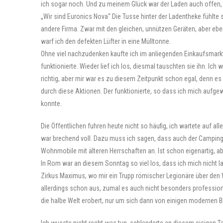
ich sogar noch. Und zu meinem Glück war der Laden auch offen,
„Wir sind Euronics Nova“ Die Tusse hinter der Ladentheke fühlte s
andere Firma. Zwar mit den gleichen, unnützen Geräten, aber eben
warf ich den defekten Lüfter in eine Mülltonne.
Ohne viel nachzudenken kaufte ich im anliegenden Einkaufsmarkt
funktionierte. Wieder lief ich los, diesmal tauschten sie ihn. Ich
richtig, aber mir war es zu diesem Zeitpunkt schon egal, denn es
durch diese Aktionen. Der funktionierte, so dass ich mich auf
konnte.
Die Öffentlichen fuhren heute nicht so häufig, ich wartete auf al
war brechend voll. Dazu muss ich sagen, dass auch der Camping
Wohnmobile mit älteren Herrschaften an. Ist schon eigenartig, ab
In Rom war an diesem Sonntag so viel los, dass ich mich nicht l
Zirkus Maximus, wo mir ein Trupp römischer Legionäre über den W
allerdings schon aus, zumal es auch nicht besonders professione
die halbe Welt erobert, nur um sich dann von einigen modernen 