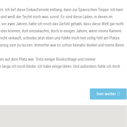
rum. Ich lief diese Einkaufsmeile entlang, dann zur Spanischen Treppe. Ich kam
 und weiß der Teufel noch was sonst. Es sind diese Läden, in denen im
, vor zwei Jahren, hatte ich noch das Gefühl gehabt, dass diese Welt gar nicht
isten können, dort einzukaufen, doch in einigen Jahren, wenn meine Karriere
ht verkauft, schreibe jetzt eben und fühlte mich hier völlig fehl am Platze.
te genug sein zu lassen. Immerhin war es schon beinahe dunkel und meine Beine
ben auf dem Platz war. Trotz einiger Rückschläge und meiner
 lange ich noch bleibe. Ich habe einige Ideen. Und außerdem fühle ich mich
hier weiter