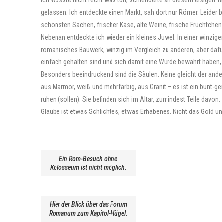
Ich wusste nicht recht was tun, schlenderte an diesem eisigen Tag
gelassen. Ich entdeckte einen Markt, sah dort nur Römer. Leider b
schönsten Sachen, frischer Käse, alte Weine, frische Früchtchen
Nebenan entdeckte ich wieder ein kleines Juwel. In einer winzigen 
romanisches Bauwerk, winzig im Vergleich zu anderen, aber dafür 
einfach gehalten sind und sich damit eine Würde bewahrt haben,
Besonders beeindruckend sind die Säulen. Keine gleicht der andere
aus Marmor, weiß und mehrfarbig, aus Granit – es ist ein bunt-ge
ruhen (sollen). Sie befinden sich im Altar, zumindest Teile davon
Glaube ist etwas Schlichtes, etwas Erhabenes. Nicht das Gold u
Ein Rom-Besuch ohne
Kolosseum ist nicht möglich.
Hier der Blick über das Forum
Romanum zum Kapitol-Hügel.