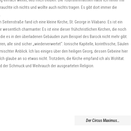
 einfach weiter, ließ mich treiben. Die Touristenmassen hatte ich hinter mir
rauchte ich nichts und wollte auch nichts tragen. Es gibt dort immer die
.
Seitenstraße fand ich eine kleine Kirche, St. George in Vilabano. Es ist ein
wesentlich charmanter. Es ist eine dieser frühchristlichen Kirchen, die noch
 die es in den überladenen Gebäuden zum Beispiel des Barock nicht mehr gibt.
n, alle sind sicher „wiederverwertet“. Ionische Kapitelle, korinthische, Säulen
mischter Anblick. Ich las einiges über den heiligen Georg, dessen Gebeine hier
. Ich glaube an so etwas nicht. Trotzdem, die Kirche empfand ich als Wohltat.
nd der Schmuck und Weihrauch der ausgearteten Religion.
Der Circus Maximus…