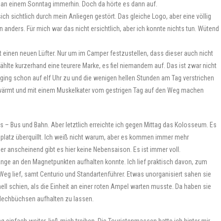
 an einem Sonntag immerhin. Doch da hörte es dann auf.
ich sichtlich durch mein Anliegen gestört. Das gleiche Logo, aber eine völlig
 anders. Für mich war das nicht ersichtlich, aber ich konnte nichts tun. Wütend
 einen neuen Lüfter. Nur um im Camper festzustellen, dass dieser auch nicht
 wählte kurzerhand eine teurere Marke, es fiel niemandem auf. Das ist zwar nicht
 ging schon auf elf Uhr zu und die wenigen hellen Stunden am Tag verstrichen
gewärmt und mit einem Muskelkater vom gestrigen Tag auf den Weg machen
les – Bus und Bahn. Aber letztlich erreichte ich gegen Mittag das Kolosseum. Es
platz überquillt. Ich weiß nicht warum, aber es kommen immer mehr
er anscheinend gibt es hier keine Nebensaison. Es ist immer voll.
ange an den Magnetpunkten aufhalten konnte. Ich lief praktisch davon, zum
eg lief, samt Centurio und Standartenführer. Etwas unorganisiert sahen sie
ll schien, als die Einheit an einer roten Ampel warten musste. Da haben sie
Blechbüchsen aufhalten zu lassen.