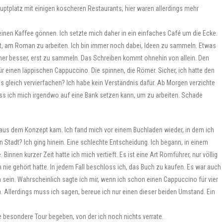
Hauptplatz mit einigen koscheren Restaurants, hier waren allerdings mehr
inen Kaffee gönnen. Ich setzte mich daher in ein einfaches Café um die Ecke.
it, am Roman zu arbeiten. Ich bin immer noch dabei, Ideen zu sammeln. Etwas
icher besser, erst zu sammeln. Das Schreiben kommt ohnehin von allein. Den
ür einen läppischen Cappuccino. Die spinnen, die Römer. Sicher, ich hatte den
s gleich vervierfachen? Ich habe kein Verständnis dafür. Ab Morgen verzichte
ass ich mich irgendwo auf eine Bank setzen kann, um zu arbeiten. Schade
 aus dem Konzept kam. Ich fand mich vor einem Buchladen wieder, in dem ich
en Stadt? Ich ging hinein. Eine schlechte Entscheidung. Ich begann, in einem
Binnen kurzer Zeit hatte ich mich vertieft. Es ist eine Art Romführer, nur völlig
nie gehört hatte. In jedem Fall beschloss ich, das Buch zu kaufen. Es war auch
sein. Wahrscheinlich sagte ich mir, wenn ich schon einen Cappuccino für vier
. Allerdings muss ich sagen, bereue ich nur einen dieser beiden Umstand. Ein
 besondere Tour begeben, von der ich noch nichts verrate.