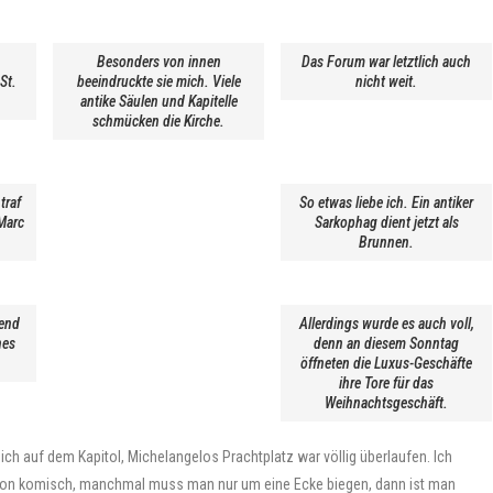
Besonders von innen
Das Forum war letztlich auch
St.
beeindruckte sie mich. Viele
nicht weit.
antike Säulen und Kapitelle
schmücken die Kirche.
traf
So etwas liebe ich. Ein antiker
 Marc
Sarkophag dient jetzt als
Brunnen.
bend
Allerdings wurde es auch voll,
hes
denn an diesem Sonntag
öffneten die Luxus-Geschäfte
ihre Tore für das
Weihnachtsgeschäft.
ch auf dem Kapitol, Michelangelos Prachtplatz war völlig überlaufen. Ich
t schon komisch, manchmal muss man nur um eine Ecke biegen, dann ist man