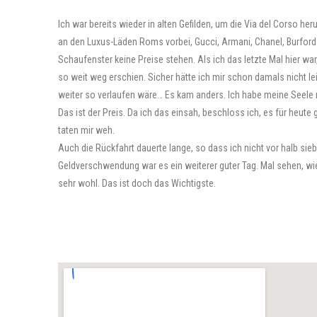
Ich war bereits wieder in alten Gefilden, um die Via del Corso he
an den Luxus-Läden Roms vorbei, Gucci, Armani, Chanel, Burford
Schaufenster keine Preise stehen. Als ich das letzte Mal hier war
so weit weg erschien. Sicher hätte ich mir schon damals nicht le
weiter so verlaufen wäre… Es kam anders. Ich habe meine Seele nic
Das ist der Preis. Da ich das einsah, beschloss ich, es für heu
taten mir weh.
Auch die Rückfahrt dauerte lange, so dass ich nicht vor halb sie
Geldverschwendung war es ein weiterer guter Tag. Mal sehen, wie
sehr wohl. Das ist doch das Wichtigste.