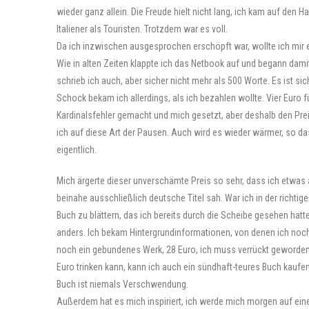
wieder ganz allein. Die Freude hielt nicht lang, ich kam auf den 
Italiener als Touristen. Trotzdem war es voll.
Da ich inzwischen ausgesprochen erschöpft war, wollte ich mir e
Wie in alten Zeiten klappte ich das Netbook auf und begann dam
schrieb ich auch, aber sicher nicht mehr als 500 Worte. Es ist s
Schock bekam ich allerdings, als ich bezahlen wollte. Vier Euro f
Kardinalsfehler gemacht und mich gesetzt, aber deshalb den Prei
ich auf diese Art der Pausen. Auch wird es wieder wärmer, so d
eigentlich.
Mich ärgerte dieser unverschämte Preis so sehr, dass ich etwas
beinahe ausschließlich deutsche Titel sah. War ich in der richtig
Buch zu blättern, das ich bereits durch die Scheibe gesehen hatte. 
anders. Ich bekam Hintergrundinformationen, von denen ich noch 
noch ein gebundenes Werk, 28 Euro, ich muss verrückt geworden 
Euro trinken kann, kann ich auch ein sündhaft-teures Buch kaufen
Buch ist niemals Verschwendung.
Außerdem hat es mich inspiriert, ich werde mich morgen auf eine