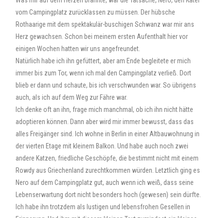
Was mir auf dem Herzen brannte, war die Tatsache, Nero, den Kater
vom Campingplatz zurücklassen zu müssen. Der hübsche
Rothaarige mit dem spektakulär-buschigen Schwanz war mir ans
Herz gewachsen. Schon bei meinem ersten Aufenthalt hier vor
einigen Wochen hatten wir uns angefreundet.
Natürlich habe ich ihn gefüttert, aber am Ende begleitete er mich
immer bis zum Tor, wenn ich mal den Campingplatz verließ. Dort
blieb er dann und schaute, bis ich verschwunden war. So übrigens
auch, als ich auf dem Weg zur Fähre war.
Ich denke oft an ihn, frage mich manchmal, ob ich ihn nicht hätte
adoptieren können. Dann aber wird mir immer bewusst, dass das
alles Freigänger sind. Ich wohne in Berlin in einer Altbauwohnung in
der vierten Etage mit kleinem Balkon. Und habe auch noch zwei
andere Katzen, friedliche Geschöpfe, die bestimmt nicht mit einem
Rowdy aus Griechenland zurechtkommen würden. Letztlich ging es
Nero auf dem Campingplatz gut, auch wenn ich weiß, dass seine
Lebenserwartung dort nicht besonders hoch (gewesen) sein dürfte.
Ich habe ihn trotzdem als lustigen und lebensfrohen Gesellen in