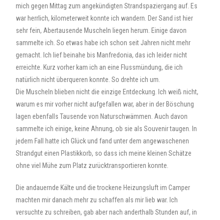
mich gegen Mittag zum angekündigten Strandspaziergang auf. Es
war herrlich, kilometerweit konnte ich wandern. Der Sand ist hier
sehr fein, Abertausende Muscheln liegen herum. Einige davon
sammelte ich. So etwas habe ich schon seit Jahren nicht mehr
gemacht. Ich lief beinahe bis Manfredonia, das ich leider nicht
erreichte. Kurz vorher kam ich an eine Flussmündung, die ich
natürlich nicht überqueren konnte. So drehte ich um.
Die Muscheln blieben nicht die einzige Entdeckung. Ich weiß nicht,
warum es mir vorher nicht aufgefallen war, aber in der Böschung
lagen ebenfalls Tausende von Naturschwämmen. Auch davon
sammelte ich einige, keine Ahnung, ob sie als Souvenir taugen. In
jedem Fall hatte ich Glück und fand unter dem angewaschenen
Strandgut einen Plastikkorb, so dass ich meine kleinen Schätze
ohne viel Mühe zum Platz zurücktransportieren konnte.
Die andauernde Kälte und die trockene Heizungsluft im Camper
machten mir danach mehr zu schaffen als mir lieb war. Ich
versuchte zu schreiben, gab aber nach anderthalb Stunden auf, in