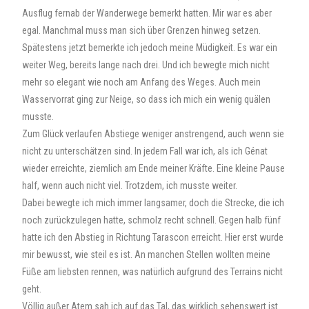
Ausflug fernab der Wanderwege bemerkt hatten. Mir war es aber
egal. Manchmal muss man sich über Grenzen hinweg setzen.
Spätestens jetzt bemerkte ich jedoch meine Müdigkeit. Es war ein
weiter Weg, bereits lange nach drei. Und ich bewegte mich nicht
mehr so elegant wie noch am Anfang des Weges. Auch mein
Wasservorrat ging zur Neige, so dass ich mich ein wenig quälen
musste.
Zum Glück verlaufen Abstiege weniger anstrengend, auch wenn sie
nicht zu unterschätzen sind. In jedem Fall war ich, als ich Génat
wieder erreichte, ziemlich am Ende meiner Kräfte. Eine kleine Pause
half, wenn auch nicht viel. Trotzdem, ich musste weiter.
Dabei bewegte ich mich immer langsamer, doch die Strecke, die ich
noch zurückzulegen hatte, schmolz recht schnell. Gegen halb fünf
hatte ich den Abstieg in Richtung Tarascon erreicht. Hier erst wurde
mir bewusst, wie steil es ist. An manchen Stellen wollten meine
Füße am liebsten rennen, was natürlich aufgrund des Terrains nicht
geht.
Völlig außer Atem sah ich auf das Tal, das wirklich sehenswert ist.