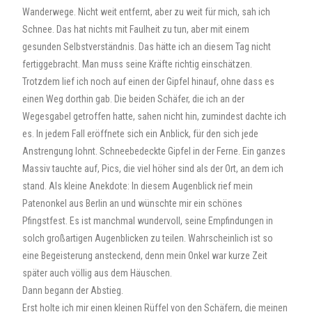
Wanderwege. Nicht weit entfernt, aber zu weit für mich, sah ich
Schnee. Das hat nichts mit Faulheit zu tun, aber mit einem
gesunden Selbstverständnis. Das hätte ich an diesem Tag nicht
fertiggebracht. Man muss seine Kräfte richtig einschätzen.
Trotzdem lief ich noch auf einen der Gipfel hinauf, ohne dass es
einen Weg dorthin gab. Die beiden Schäfer, die ich an der
Wegesgabel getroffen hatte, sahen nicht hin, zumindest dachte ich
es. In jedem Fall eröffnete sich ein Anblick, für den sich jede
Anstrengung lohnt. Schneebedeckte Gipfel in der Ferne. Ein ganzes
Massiv tauchte auf, Pics, die viel höher sind als der Ort, an dem ich
stand. Als kleine Anekdote: In diesem Augenblick rief mein
Patenonkel aus Berlin an und wünschte mir ein schönes
Pfingstfest. Es ist manchmal wundervoll, seine Empfindungen in
solch großartigen Augenblicken zu teilen. Wahrscheinlich ist so
eine Begeisterung ansteckend, denn mein Onkel war kurze Zeit
später auch völlig aus dem Häuschen.
Dann begann der Abstieg.
Erst holte ich mir einen kleinen Rüffel von den Schäfern, die meinen