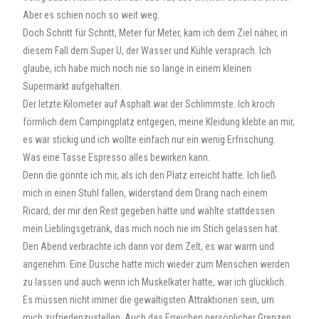
Aber es schien noch so weit weg.
Doch Schritt für Schritt, Meter für Meter, kam ich dem Ziel näher, in
diesem Fall dem Super U, der Wasser und Kühle versprach. Ich
glaube, ich habe mich noch nie so lange in einem kleinen
Supermarkt aufgehalten.
Der letzte Kilometer auf Asphalt war der Schlimmste. Ich kroch
förmlich dem Campingplatz entgegen, meine Kleidung klebte an mir,
es war stickig und ich wollte einfach nur ein wenig Erfrischung.
Was eine Tasse Espresso alles bewirken kann.
Denn die gönnte ich mir, als ich den Platz erreicht hatte. Ich ließ
mich in einen Stuhl fallen, widerstand dem Drang nach einem
Ricard, der mir den Rest gegeben hätte und wählte stattdessen
mein Lieblingsgetränk, das mich noch nie im Stich gelassen hat.
Den Abend verbrachte ich dann vor dem Zelt, es war warm und
angenehm. Eine Dusche hatte mich wieder zum Menschen werden
zu lassen und auch wenn ich Muskelkater hatte, war ich glücklich.
Es müssen nicht immer die gewaltigsten Attraktionen sein, um
mich zufriedenzustellen. Auch das Erreichen persönlicher Grenzen