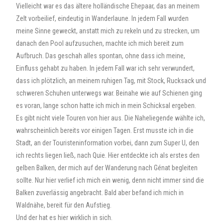
Vielleicht war es das ältere holländische Ehepaar, das an meinem
Zelt vorbeilief, eindeutig in Wanderlaune. In jedem Fall wurden
meine Sinne geweckt, anstatt mich zu rekeln und zu strecken, um
danach den Pool aufzusuchen, machte ich mich bereit zum
Aufbruch. Das geschah alles spontan, ohne dass ich meine,
Einfluss gehabt zu haben. In jedem Fall war ich sehr verwundert,
dass ich plötzlich, an meinem ruhigen Tag, mit Stock, Rucksack und
schweren Schuhen unterwegs war. Beinahe wie auf Schienen ging
es voran, lange schon hatte ich mich in mein Schicksal ergeben.
Es gibt nicht viele Touren von hier aus. Die Naheliegende wählte ich,
wahrscheinlich bereits vor einigen Tagen. Erst musste ich in die
Stadt, an der Touristeninformation vorbei, dann zum Super U, den
ich rechts liegen ließ, nach Quie. Hier entdeckte ich als erstes den
gelben Balken, der mich auf der Wanderung nach Génat begleiten
sollte. Nur hier verlief ich mich ein wenig, denn nicht immer sind die
Balken zuverlässig angebracht. Bald aber befand ich mich in
Waldnähe, bereit für den Aufstieg.
Und der hat es hier wirklich in sich.