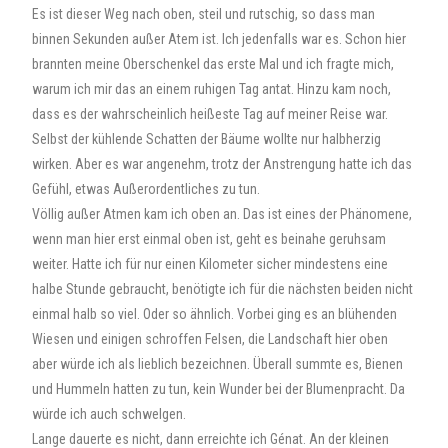
Es ist dieser Weg nach oben, steil und rutschig, so dass man
binnen Sekunden außer Atem ist. Ich jedenfalls war es. Schon hier
brannten meine Oberschenkel das erste Mal und ich fragte mich,
warum ich mir das an einem ruhigen Tag antat. Hinzu kam noch,
dass es der wahrscheinlich heißeste Tag auf meiner Reise war.
Selbst der kühlende Schatten der Bäume wollte nur halbherzig
wirken. Aber es war angenehm, trotz der Anstrengung hatte ich das
Gefühl, etwas Außerordentliches zu tun.
Völlig außer Atmen kam ich oben an. Das ist eines der Phänomene,
wenn man hier erst einmal oben ist, geht es beinahe geruhsam
weiter. Hatte ich für nur einen Kilometer sicher mindestens eine
halbe Stunde gebraucht, benötigte ich für die nächsten beiden nicht
einmal halb so viel. Oder so ähnlich. Vorbei ging es an blühenden
Wiesen und einigen schroffen Felsen, die Landschaft hier oben
aber würde ich als lieblich bezeichnen. Überall summte es, Bienen
und Hummeln hatten zu tun, kein Wunder bei der Blumenpracht. Da
würde ich auch schwelgen.
Lange dauerte es nicht, dann erreichte ich Génat. An der kleinen