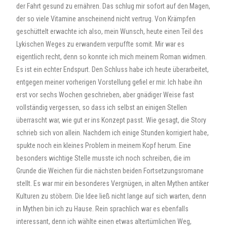
der Fahrt gesund zu ernähren. Das schlug mir sofort auf den Magen,
der so viele Vitamine anscheinend nicht vertrug. Von Krämpfen
geschüttelt erwachte ich also, mein Wunsch, heute einen Teil des
Lykischen Weges zu erwandern verpuffte somit. Mir war es
eigentlich recht, denn so konnte ich mich meinem Roman widmen.
Es ist ein echter Endspurt. Den Schluss habe ich heute überarbeitet,
entgegen meiner vorherigen Vorstellung gefiel er mir. Ich habe ihn
erst vor sechs Wochen geschrieben, aber gnädiger Weise fast
vollständig vergessen, so dass ich selbst an einigen Stellen
überrascht war, wie gut er ins Konzept passt. Wie gesagt, die Story
schrieb sich von allein. Nachdem ich einige Stunden korrigiert habe,
spukte noch ein kleines Problem in meinem Kopf herum. Eine
besonders wichtige Stelle musste ich noch schreiben, die im
Grunde die Weichen für die nächsten beiden Fortsetzungsromane
stellt. Es war mir ein besonderes Vergnügen, in alten Mythen antiker
Kulturen zu stöbern. Die Idee ließ nicht lange auf sich warten, denn
in Mythen bin ich zu Hause. Rein sprachlich war es ebenfalls
interessant, denn ich wählte einen etwas altertümlichen Weg,