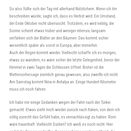
So also füllte sich der Tag mit allerhand Nützlichem. Wenn ich ihn
beschreiben würde, sagte ich, dass es Herbst wird. Ein Umstand,
der Ende Oktober nicht überrascht. Trotzdem, es wird neblig, die
Sonne scheint etwas trüber und weniger intensiv, langsam
verfärben sich die Blätter an den Bäumen. Das kommt sicher
wesentlich später als sonst in Europa, aber immerhin.
Auch der Regen kommt wieder. Vielleicht schaffe ich es morgen,
etwas zu wandern, es wäre sicher die letzte Gelegenheit, bevor der
Himmel in zwei Tagen die Schleusen öffnet. Bisher ist die
Wettervorhersage ziemlich genau gewesen, also zweifle ich nicht.
Am Samstag kommt Nina in Antalya an. Einige Hundert Kilometer
muss ich noch fahren.
Ich habe mir einige Gedanken wegen der Fahrt nach der Türkei
gemacht. Etwas zieht mich wieder zurück nach Italien, von dem ich
völlig zurecht das Gefühl habe, es vernachlässigt zu haben. Rom
wäre traumhaft. Vielleicht Sizilien? Ich weiß es noch nicht. Hier