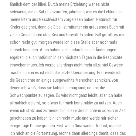
ähnlich dem der Bibel. Durch meine Erziehung war es nicht
schwierig, diese Sätze abzurufen, jahrelang war es die Lektüre, die
meine Eltern uns Geschwistern vorgelesen haben. Natürlich für
Kinder geeignet, denn die Bibel ist mitunter ein grausames Buch mit
vielen Geschichten über Sex und Gewalt. In jedem Fall gefällt es mir
schon recht gut, morgen werde ich diese Stelle aber nochmals
kritisch beäugen. Auch haben sich dadurch einige Änderungen
ergeben, die ich natürlich in den nächsten Tagen in die Geschichte
einweben muss. Ich werde allerdings nicht mehr allzu viel Gewese
machen, denn es ist nicht die letzte Überarbeitung. Erst werde ich
die Geschichte an einige ausgewählte Menschen schicken, von
denen ich weiß, dass sie kritisch genug sind, um mir die
Schwachpunkte zu sagen. Es wird nicht ganz leicht, aber ich habe
allmählich gelernt, so etwas für mich konstruktiv zu nutzen. Auch
wenn ich stolz und zufrieden bin, diese Geschichte in so kurzer Zeit
geschrieben zu haben, bin ich recht müde und werde mir sicher
einige Tage Pause gönnen. Erst wenn Nina wieder fort ist, mache
ich mich an die Fortsetzung, rechne dann allerdings damit, dass das