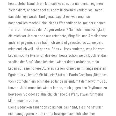
heute stehe. Nämlich ein Mensch zu sein, der nur seinen eigenen
Zielen dient, andere dabei aus dem Blickwinkel verliert, weil mich
das ablenken würde. Und genau das ist es, was mich so
nachdenklich macht. Habe ich das Wesentliche bei meiner eigenen
Transformation aus den Augen verloren? Nämlich meine Fähigkeit,
die mich vor Jahren noch auszeichnete, Mitgefühl und Anteilnahme
anderen gegenüber. Es hat mich viel Zeit gekostet, so zu werden,
mich endlich voll und ganz auf das zu konzentrieren, was ich vom
Leben möchte (wenn ich das denn heute schon weiß). Doch ist das
wirklich der Sinn? Muss ich nicht wieder damit anfangen, mein
Leben auf eine höhere Stufe zu stellen, ohne den mir angeeigneten
Egoismus zu leben? Mir fällt ein Zitat aus Paolo Coellhos „Die Hexe
von Nottinghill“ ein. Ich habe so lange gelernt, mit dem Rhythmus zu
tanzen. Jetzt muss ich wieder lernen, mich gegen den Rhythmus zu
bewegen. So oder so ähnlich. Ich habe die Wahl, etwas für meine
Mitmenschen zu tun.
Diese Gedanken sind noch völlig neu, das heißt, sie sind natürlich
nicht ausgegoren. Noch immer bewegen sie mich, aber ihre