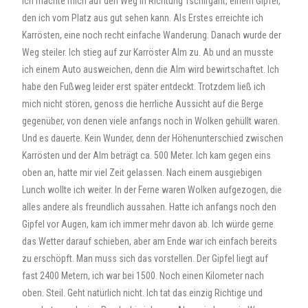
Ich machte mich auf den Weg in Richtung Tschirgant, einem Gipfel,
den ich vom Platz aus gut sehen kann. Als Erstes erreichte ich
Karrösten, eine noch recht einfache Wanderung. Danach wurde der
Weg steiler. Ich stieg auf zur Karröster Alm zu. Ab und an musste
ich einem Auto ausweichen, denn die Alm wird bewirtschaftet. Ich
habe den Fußweg leider erst später entdeckt. Trotzdem ließ ich
mich nicht stören, genoss die herrliche Aussicht auf die Berge
gegenüber, von denen viele anfangs noch in Wolken gehüllt waren.
Und es dauerte. Kein Wunder, denn der Höhenunterschied zwischen
Karrösten und der Alm beträgt ca. 500 Meter. Ich kam gegen eins
oben an, hatte mir viel Zeit gelassen. Nach einem ausgiebigen
Lunch wollte ich weiter. In der Ferne waren Wolken aufgezogen, die
alles andere als freundlich aussahen. Hatte ich anfangs noch den
Gipfel vor Augen, kam ich immer mehr davon ab. Ich würde gerne
das Wetter darauf schieben, aber am Ende war ich einfach bereits
zu erschöpft. Man muss sich das vorstellen. Der Gipfel liegt auf
fast 2400 Metern, ich war bei 1500. Noch einen Kilometer nach
oben. Steil. Geht natürlich nicht. Ich tat das einzig Richtige und