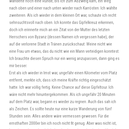
wanderte noch eine Runde, bis ich zum Abzweig kam, ein Weg
nach oben und einer nach unten wieder nach Karrösten. Ich wählte
zweiteren. Als ich wieder in dem kleinen Ort war, schaute ich recht
sehnsuchtsvoll nach oben. Ich konnte das Gipfelkreuz erkennen,
doch ich erinnerte mich an ein Zitat von der Mutter des letzten
Herrschers von Byzanz (dessen Namen ich vergessen habe), der
auf die verlorene Stadt in Tränen zurückschaut: Weine nicht wie
eine Frau um etwas, das du nicht wie ein Mann verteidigen konntest.
Ich brauchte diesen Spruch nur ein wenig anzupassen, dann ging es
mir besser.
Erst als ich wieder in Imst war, ungefähr einen Kilometer vom Platz
entfernt, merkte ich, dass ich meine Kräfte richtig eingeschätzt
hatte. Ich war völlig fertig. Keine Chance auf diese Gipfeltour. Ich
wäre nicht mehr hinuntergekommen. Als ich ungefähr 20 Minuten
auf dem Platz war, begann es wieder zu regnen. Auch das sah ich
als Zeichen. Es sollte heute nur eine kurze Wanderung von fünf
Stunden sein. Alles andere wäre vermessen gewesen. Für die
ernsthaften 2000er bin ich noch nicht fit genug. Aber was nicht ist,