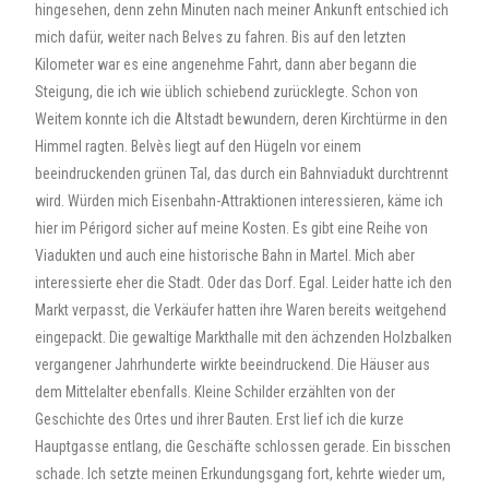
hingesehen, denn zehn Minuten nach meiner Ankunft entschied ich
mich dafür, weiter nach Belves zu fahren. Bis auf den letzten
Kilometer war es eine angenehme Fahrt, dann aber begann die
Steigung, die ich wie üblich schiebend zurücklegte. Schon von
Weitem konnte ich die Altstadt bewundern, deren Kirchtürme in den
Himmel ragten. Belvès liegt auf den Hügeln vor einem
beeindruckenden grünen Tal, das durch ein Bahnviadukt durchtrennt
wird. Würden mich Eisenbahn-Attraktionen interessieren, käme ich
hier im Périgord sicher auf meine Kosten. Es gibt eine Reihe von
Viadukten und auch eine historische Bahn in Martel. Mich aber
interessierte eher die Stadt. Oder das Dorf. Egal. Leider hatte ich den
Markt verpasst, die Verkäufer hatten ihre Waren bereits weitgehend
eingepackt. Die gewaltige Markthalle mit den ächzenden Holzbalken
vergangener Jahrhunderte wirkte beeindruckend. Die Häuser aus
dem Mittelalter ebenfalls. Kleine Schilder erzählten von der
Geschichte des Ortes und ihrer Bauten. Erst lief ich die kurze
Hauptgasse entlang, die Geschäfte schlossen gerade. Ein bisschen
schade. Ich setzte meinen Erkundungsgang fort, kehrte wieder um,