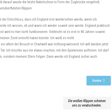
ld darauf wurde die letzte Nabelschnur in Form der Zugbrücke eingeholt,
enüberfluteten Klippen.
mir der Entschluss, dass ich England erst wiedersehen werde, wenn ich
h werde ich wissen, ob und wann ich wieder soweit sein werde. England praktisch
wird es hier nicht funktionieren. Vielleicht ist es erst in 40 Jahren soweit.
einen Zenit erreicht haben könnte. Ich weiß es nicht.
 vor allem der Besuch in Chartwell war richtungsweisend. Ich will darüber jetzt
e Tat. Ich möchte aus mir etwas machen, mit den Spielereien aufhören. Ich darf
en, sondern meinem Stern folgen. Dann werde ich England sicher auch
home
Die weißen Klippen scheinen
uns zu verabschieden.