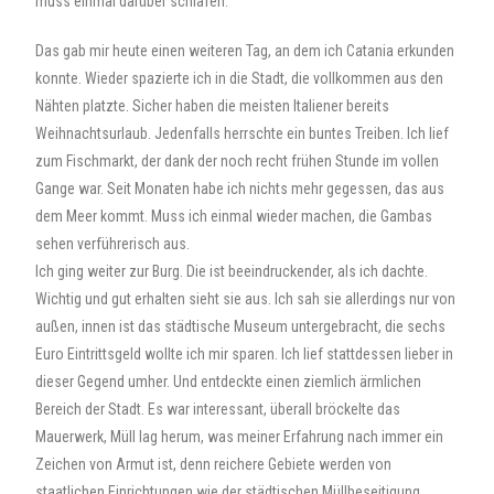
muss einmal darüber schlafen.
Das gab mir heute einen weiteren Tag, an dem ich Catania erkunden
konnte. Wieder spazierte ich in die Stadt, die vollkommen aus den
Nähten platzte. Sicher haben die meisten Italiener bereits
Weihnachtsurlaub. Jedenfalls herrschte ein buntes Treiben. Ich lief
zum Fischmarkt, der dank der noch recht frühen Stunde im vollen
Gange war. Seit Monaten habe ich nichts mehr gegessen, das aus
dem Meer kommt. Muss ich einmal wieder machen, die Gambas
sehen verführerisch aus.
Ich ging weiter zur Burg. Die ist beeindruckender, als ich dachte.
Wichtig und gut erhalten sieht sie aus. Ich sah sie allerdings nur von
außen, innen ist das städtische Museum untergebracht, die sechs
Euro Eintrittsgeld wollte ich mir sparen. Ich lief stattdessen lieber in
dieser Gegend umher. Und entdeckte einen ziemlich ärmlichen
Bereich der Stadt. Es war interessant, überall bröckelte das
Mauerwerk, Müll lag herum, was meiner Erfahrung nach immer ein
Zeichen von Armut ist, denn reichere Gebiete werden von
staatlichen Einrichtungen wie der städtischen Müllbeseitigung