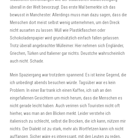
überall in der Welt bevorzugt. Das erste Mal bemerkte ich das
bewusst in Manchester. Allerdings muss man dazu sagen, dass die
Menschen dort meist selbst wenig unternehmen, um den Dreck
nicht ausarten zu lassen. Müll wie Plastikflaschen oder
Schokoladenpapier wird grundsätzlich einfach fallen gelassen.
Trotz überall angebrachter Mülleimer. Hier nehmen sich Engländer,
Griechen, Türken und Italiener gar nichts. Deustche wahrscheinlich
auch nicht. Schade.
Mein Spaziergang war trotzdem spannend. Es ist keine Gegend, die
ich unbedingt abends besuchen würde. Tagsüber war es kein
Problem. In einer Bar trank ich einen Kaffee, ich sah an den
eingefallenen Gesichtern um mich herum, dass die Menschen es
nicht gerade leicht haben. Auch verirren sich Touristen nicht oft
hierher, was man an den Blicken merkt. Leider verstehe ich
italienisch zu schlecht, selbst die Brocken, die ich kann, nützen mir
nichts. Der Dialekt ist zu stark, mehr als Wortfetzen kann ich nicht
auffangen. Sicher wäre es interessant, mit den Leuten zu reden,