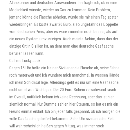
Alleskönner und deutscher Auswanderer. Ihn fragte ich, ob er eine
Möglichkeit wüsste, wieder an Gas zu kommen. Kein Problem,
jemand könne die Flasche abholen, würde sie mir einen Tag später
wiederbringen. Es koste zwar 20 Euro, also ungefähr das Doppelte
vom deutschen Preis, aber es wäre immerhin noch besser, als auf
ein neues System umzusteigen. Auch meinte Achim, dass das der
einzige Ort in Sizilien ist, an dem man eine deutsche Gasflasche
befüllen lassen kann.
Call me Lucky Jack.
Gegen 15 Uhr holte ein kleiner Sizilianer die Flasche ab, seine Fahne
roch meterweit und ich wundere mich manchmal, in wessen Hände
ich mein Schicksal lege. Allerdings geht es nur um eine Gasflasche,
nicht um etwas Wichtiges. Der 20-Euro-Schein verschwand rasch
im Overall, natürlich bekam ich keine Rechnung, aber das ist hier
ziemlich normal. Nur Dumme zahlen hier Steuern, so hat es mir ein
Freund einmal erklärt. Ich bin jedenfalls gespannt, ob ich morgen die
volle Gasflasche geliefert bekomme. Zehn Uhr sizilianische Zeit,
will wahrscheinlich heißen gegen Mittag, was immer noch