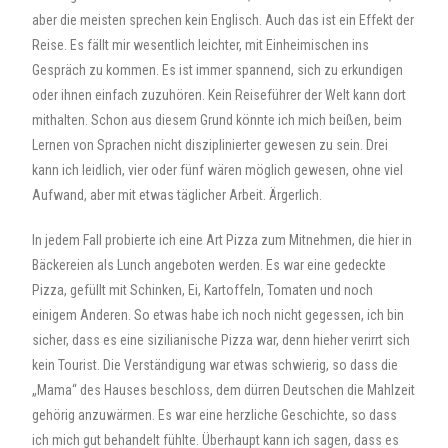
aber die meisten sprechen kein Englisch. Auch das ist ein Effekt der
Reise. Es fällt mir wesentlich leichter, mit Einheimischen ins
Gespräch zu kommen. Es ist immer spannend, sich zu erkundigen
oder ihnen einfach zuzuhören. Kein Reiseführer der Welt kann dort
mithalten. Schon aus diesem Grund könnte ich mich beißen, beim
Lernen von Sprachen nicht disziplinierter gewesen zu sein. Drei
kann ich leidlich, vier oder fünf wären möglich gewesen, ohne viel
Aufwand, aber mit etwas täglicher Arbeit. Ärgerlich.
In jedem Fall probierte ich eine Art Pizza zum Mitnehmen, die hier in
Bäckereien als Lunch angeboten werden. Es war eine gedeckte
Pizza, gefüllt mit Schinken, Ei, Kartoffeln, Tomaten und noch
einigem Anderen. So etwas habe ich noch nicht gegessen, ich bin
sicher, dass es eine sizilianische Pizza war, denn hieher verirrt sich
kein Tourist. Die Verständigung war etwas schwierig, so dass die
„Mama“ des Hauses beschloss, dem dürren Deutschen die Mahlzeit
gehörig anzuwärmen. Es war eine herzliche Geschichte, so dass
ich mich gut behandelt fühlte. Überhaupt kann ich sagen, dass es