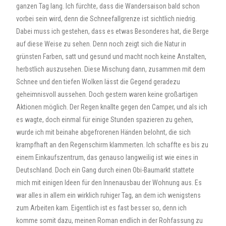
ganzen Tag lang. Ich fürchte, dass die Wandersaison bald schon
vorbei sein wird, denn die Schneefallgrenze ist sichtlich niedrig.
Dabei muss ich gestehen, dass es etwas Besonderes hat, die Berge
auf diese Weise zu sehen. Denn noch zeigt sich die Natur in
grünsten Farben, satt und gesund und macht noch keine Anstalten,
herbstlich auszusehen. Diese Mischung dann, zusammen mit dem
Schnee und den tiefen Wolken lässt die Gegend geradezu
geheimnisvoll aussehen. Doch gestern waren keine großartigen
Aktionen möglich. Der Regen knallte gegen den Camper, und als ich
es wagte, doch einmal für einige Stunden spazieren zu gehen,
wurde ich mit beinahe abgefrorenen Händen belohnt, die sich
krampfhaft an den Regenschirm klammerten. Ich schaffte es bis zu
einem Einkaufszentrum, das genauso langweilig ist wie eines in
Deutschland. Doch ein Gang durch einen Obi-Baumarkt stattete
mich mit einigen Ideen für den Innenausbau der Wohnung aus. Es
war alles in allem ein wirklich ruhiger Tag, an dem ich wenigstens
zum Arbeiten kam. Eigentlich ist es fast besser so, denn ich
komme somit dazu, meinen Roman endlich in der Rohfassung zu