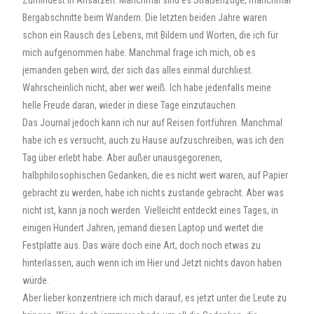
Zumindest in Ansätzen. Manchmal sind es Straßenzüge, manchmal
Bergabschnitte beim Wandern. Die letzten beiden Jahre waren
schon ein Rausch des Lebens, mit Bildern und Worten, die ich für
mich aufgenommen habe. Manchmal frage ich mich, ob es
jemanden geben wird, der sich das alles einmal durchliest.
Wahrscheinlich nicht, aber wer weiß. Ich habe jedenfalls meine
helle Freude daran, wieder in diese Tage einzutauchen.
Das Journal jedoch kann ich nur auf Reisen fortführen. Manchmal
habe ich es versucht, auch zu Hause aufzuschreiben, was ich den
Tag über erlebt habe. Aber außer unausgegorenen,
halbphilosophischen Gedanken, die es nicht wert waren, auf Papier
gebracht zu werden, habe ich nichts zustande gebracht. Aber was
nicht ist, kann ja noch werden. Vielleicht entdeckt eines Tages, in
einigen Hundert Jahren, jemand diesen Laptop und wertet die
Festplatte aus. Das wäre doch eine Art, doch noch etwas zu
hinterlassen, auch wenn ich im Hier und Jetzt nichts davon haben
würde.
Aber lieber konzentriere ich mich darauf, es jetzt unter die Leute zu