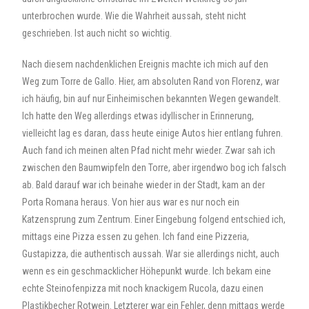
unterbrochen wurde. Wie die Wahrheit aussah, steht nicht
geschrieben. Ist auch nicht so wichtig.
Nach diesem nachdenklichen Ereignis machte ich mich auf den
Weg zum Torre de Gallo. Hier, am absoluten Rand von Florenz, war
ich häufig, bin auf nur Einheimischen bekannten Wegen gewandelt.
Ich hatte den Weg allerdings etwas idyllischer in Erinnerung,
vielleicht lag es daran, dass heute einige Autos hier entlang fuhren.
Auch fand ich meinen alten Pfad nicht mehr wieder. Zwar sah ich
zwischen den Baumwipfeln den Torre, aber irgendwo bog ich falsch
ab. Bald darauf war ich beinahe wieder in der Stadt, kam an der
Porta Romana heraus. Von hier aus war es nur noch ein
Katzensprung zum Zentrum. Einer Eingebung folgend entschied ich,
mittags eine Pizza essen zu gehen. Ich fand eine Pizzeria,
Gustapizza, die authentisch aussah. War sie allerdings nicht, auch
wenn es ein geschmacklicher Höhepunkt wurde. Ich bekam eine
echte Steinofenpizza mit noch knackigem Rucola, dazu einen
Plastikbecher Rotwein. Letzterer war ein Fehler, denn mittags werde