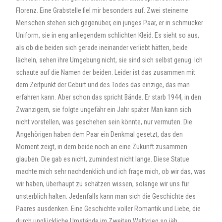
Florenz. Eine Grabstelle fiel mir besonders auf. Zwei steinerne
Menschen stehen sich gegenüber, ein junges Paar, er in schmucker
Uniform, sie in eng anliegendem schlichten Kleid. Es sieht so aus,
als ob die beiden sich gerade ineinander verliebt hätten, beide
lächeln, sehen ihre Umgebung nicht, sie sind sich selbst genug. Ich
schaute auf die Namen der beiden. Leider ist das zusammen mit
dem Zeitpunkt der Geburt und des Todes das einzige, das man
erfahren kann. Aber schon das spricht Bände. Er starb 1944, in den
Zwanzigern, sie folgte ungefähr ein Jahr später. Man kann sich
nicht vorstellen, was geschehen sein könnte, nur vermuten. Die
Angehörigen haben dem Paar ein Denkmal gesetzt, das den
Moment zeigt, in dem beide noch an eine Zukunft zusammen
glauben. Die gab es nicht, zumindest nicht lange. Diese Statue
machte mich sehr nachdenklich und ich frage mich, ob wir das, was
wir haben, überhaupt zu schätzen wissen, solange wir uns für
unsterblich halten. Jedenfalls kann man sich die Geschichte des
Paares ausdenken. Eine Geschichte voller Romantik und Liebe, die
durch unglückliche Umstände im Zweiten Weltkrieg so jäh