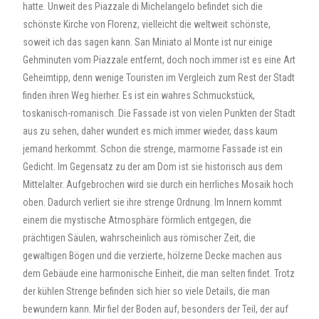
hatte. Unweit des Piazzale di Michelangelo befindet sich die
schönste Kirche von Florenz, vielleicht die weltweit schönste,
soweit ich das sagen kann. San Miniato al Monte ist nur einige
Gehminuten vom Piazzale entfernt, doch noch immer ist es eine Art
Geheimtipp, denn wenige Touristen im Vergleich zum Rest der Stadt
finden ihren Weg hierher. Es ist ein wahres Schmuckstück,
toskanisch-romanisch. Die Fassade ist von vielen Punkten der Stadt
aus zu sehen, daher wundert es mich immer wieder, dass kaum
jemand herkommt. Schon die strenge, marmorne Fassade ist ein
Gedicht. Im Gegensatz zu der am Dom ist sie historisch aus dem
Mittelalter. Aufgebrochen wird sie durch ein herrliches Mosaik hoch
oben. Dadurch verliert sie ihre strenge Ordnung. Im Innern kommt
einem die mystische Atmosphäre förmlich entgegen, die
prächtigen Säulen, wahrscheinlich aus römischer Zeit, die
gewaltigen Bögen und die verzierte, hölzerne Decke machen aus
dem Gebäude eine harmonische Einheit, die man selten findet. Trotz
der kühlen Strenge befinden sich hier so viele Details, die man
bewundern kann. Mir fiel der Boden auf, besonders der Teil, der auf