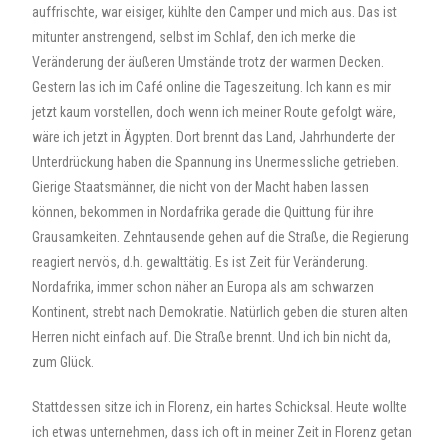
auffrischte, war eisiger, kühlte den Camper und mich aus. Das ist
mitunter anstrengend, selbst im Schlaf, den ich merke die
Veränderung der äußeren Umstände trotz der warmen Decken.
Gestern las ich im Café online die Tageszeitung. Ich kann es mir
jetzt kaum vorstellen, doch wenn ich meiner Route gefolgt wäre,
wäre ich jetzt in Ägypten. Dort brennt das Land, Jahrhunderte der
Unterdrückung haben die Spannung ins Unermessliche getrieben.
Gierige Staatsmänner, die nicht von der Macht haben lassen
können, bekommen in Nordafrika gerade die Quittung für ihre
Grausamkeiten. Zehntausende gehen auf die Straße, die Regierung
reagiert nervös, d.h. gewalttätig. Es ist Zeit für Veränderung.
Nordafrika, immer schon näher an Europa als am schwarzen
Kontinent, strebt nach Demokratie. Natürlich geben die sturen alten
Herren nicht einfach auf. Die Straße brennt. Und ich bin nicht da,
zum Glück.
Stattdessen sitze ich in Florenz, ein hartes Schicksal. Heute wollte
ich etwas unternehmen, dass ich oft in meiner Zeit in Florenz getan