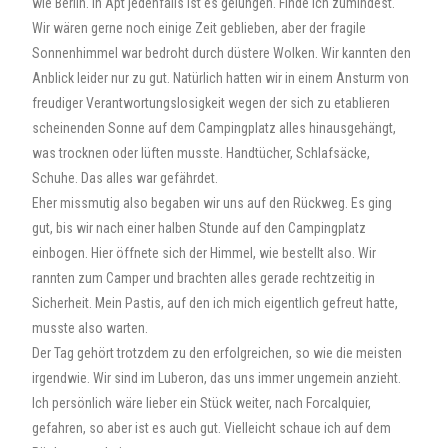
wie Berlin. In Apt jedenfalls ist es gelungen. Finde ich zumindest.
Wir wären gerne noch einige Zeit geblieben, aber der fragile
Sonnenhimmel war bedroht durch düstere Wolken. Wir kannten den
Anblick leider nur zu gut. Natürlich hatten wir in einem Ansturm von
freudiger Verantwortungslosigkeit wegen der sich zu etablieren
scheinenden Sonne auf dem Campingplatz alles hinausgehängt,
was trocknen oder lüften musste. Handtücher, Schlafsäcke,
Schuhe. Das alles war gefährdet.
Eher missmutig also begaben wir uns auf den Rückweg. Es ging
gut, bis wir nach einer halben Stunde auf den Campingplatz
einbogen. Hier öffnete sich der Himmel, wie bestellt also. Wir
rannten zum Camper und brachten alles gerade rechtzeitig in
Sicherheit. Mein Pastis, auf den ich mich eigentlich gefreut hatte,
musste also warten.
Der Tag gehört trotzdem zu den erfolgreichen, so wie die meisten
irgendwie. Wir sind im Luberon, das uns immer ungemein anzieht.
Ich persönlich wäre lieber ein Stück weiter, nach Forcalquier,
gefahren, so aber ist es auch gut. Vielleicht schaue ich auf dem