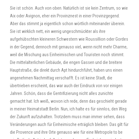
Sie ist schön. Auch von oben. Natürlich ist sie kein Zentrum, so wie
Aix oder Avignon, eher ein Provinznest in einer Provinzgegend.
Aber das stimmt ja eigentlich schon wörtlich miteinander überein.
Sie ist wirklich nett, ein wenig ungeschmückter als ihre
aufgehübschten kleineren Schwestern wie Roussillion oder Gordes
in der Gegend, dennoch mit genauso viel, wenn nicht mehr Charme,
weil die Mischung aus Einheimischen und Touristen noch stimmt.
Die mittelalterlichen Gebäude, die engen Gassen und die breitere
Hauptstraße, die direkt durch Apt hindurchführt, haben uns einen
angenehmen Nachmittag verschafft. Es ist keine Stadt, die
übertrieben erscheint, das war auch der Eindruck von vor einigen
Jahren. Schön, dass die Gentrifizierung nicht alles zunichte
gemacht hat. Ich weiß, wovon ich rede, denn das geschieht gerade
in meiner Heimatstadt Berlin. Nun, ich halte es für sinnlos, den Weg
der Zukunft aufzuhalten. Trotzdem muss man immer sehen, dass
Veränderungen auch für Einheimische erträglich bleiben. Das gilt für
die Provence und ihre Orte genauso wie für eine Metropole to be