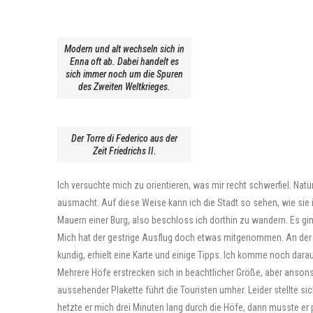
Modern und alt wechseln sich in
Enna oft ab. Dabei handelt es
sich immer noch um die Spuren
des Zweiten Weltkrieges.
Der Torre di Federico aus der
Zeit Friedrichs II.
Ich versuchte mich zu orientieren, was mir recht schwerfiel. Na
ausmacht. Auf diese Weise kann ich die Stadt so sehen, wie sie is
Mauern einer Burg, also beschloss ich dorthin zu wandern. Es gi
Mich hat der gestrige Ausflug doch etwas mitgenommen. An der F
kundig, erhielt eine Karte und einige Tipps. Ich komme noch darau
Mehrere Höfe erstrecken sich in beachtlicher Größe, aber ansonste
aussehender Plakette führt die Touristen umher. Leider stellte si
hetzte er mich drei Minuten lang durch die Höfe, dann musste er p