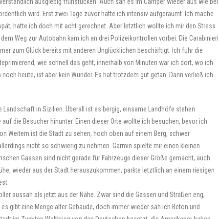
rständlich ausgiebig frühstücken. Auch sah es im Camper wieder aus wie bei
dentlich wird. Erst zwei Tage zuvor hatte ich intensiv aufgeräumt. Ich mache
ät, hatte ich doch mit acht gerechnet. Aber letztlich wollte ich mir den Stress
f dem Weg zur Autobahn kam ich an drei Polizeikontrollen vorbei. Die Carabinieri
er zum Glück bereits mit anderen Unglücklichen beschäftigt. Ich fuhr die
eprimierend, wie schnell das geht, innerhalb von Minuten war ich dort, wo ich
noch heute, ist aber kein Wunder. Es hat trotzdem gut getan. Dann verließ ich
 Landschaft in Sizilien. Überall ist es bergig, einsame Landhöfe stehen
auf die Besucher hinunter. Einen dieser Orte wollte ich besuchen, bevor ich
von Weitem ist die Stadt zu sehen, hoch oben auf einem Berg, schwer
llerdings nicht so schwierig zu nehmen. Garmin spielte mir einen kleinen
torischen Gassen sind nicht gerade für Fahrzeuge dieser Größe gemacht, auch
Mühe, wieder aus der Stadt herauszukommen, parkte letztlich an einem riesigen
est.
ller aussah als jetzt aus der Nähe. Zwar sind die Gassen und Straßen eng,
er, es gibt eine Menge alter Gebäude, doch immer wieder sah ich Beton und