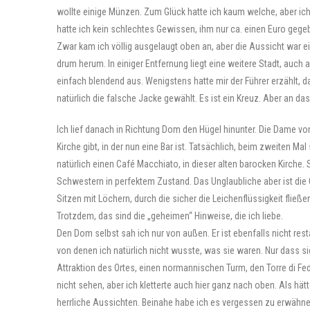
wollte einige Münzen. Zum Glück hatte ich kaum welche, aber ich
hatte ich kein schlechtes Gewissen, ihm nur ca. einen Euro gege
Zwar kam ich völlig ausgelaugt oben an, aber die Aussicht war e
drum herum. In einiger Entfernung liegt eine weitere Stadt, auch 
einfach blendend aus. Wenigstens hatte mir der Führer erzählt, 
natürlich die falsche Jacke gewählt. Es ist ein Kreuz. Aber an da
Ich lief danach in Richtung Dom den Hügel hinunter. Die Dame vo
Kirche gibt, in der nun eine Bar ist. Tatsächlich, beim zweiten Mal
natürlich einen Café Macchiato, in dieser alten barocken Kirche.
Schwestern in perfektem Zustand. Das Unglaubliche aber ist die G
Sitzen mit Löchern, durch die sicher die Leichenflüssigkeit fließe
Trotzdem, das sind die „geheimen“ Hinweise, die ich liebe.
Den Dom selbst sah ich nur von außen. Er ist ebenfalls nicht rest
von denen ich natürlich nicht wusste, was sie waren. Nur dass sie
Attraktion des Ortes, einen normannischen Turm, den Torre di Fe
nicht sehen, aber ich kletterte auch hier ganz nach oben. Als hä
herrliche Aussichten. Beinahe habe ich es vergessen zu erwähnen