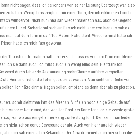
 kann nicht sagen, dass ich besonders von seiner Leistung überzeugt war, also
ben zu haben. Wenigstens zeigte er mir einen Turm, den ich erklimmen konnte.
infach wundervoll. Nicht nur Enna sah wieder malerisch aus, auch die Gegend
auf einem Hügel. Sicher lohnt sich ein Besuch nicht, aber von hier aus sah es
dass man auf dem Turm in ca. 1100 Metern Höhe steht. Wieder einmal hatte ich
s Frieren habe ich mich fast gewöhnt.
n der Touristeninformation hatte mir erzählt, dass es vor dem Dom eine kleine
 sah ich sie dann auch. Ich muss auch ein wenig blind sein. Hier trank ich
 Sie weist durch fehlende Restaurierung mehr Charme auf ihre verspielten
ruft. Hier sind früher die Toten getrocknet worden. Man sieht eine Reihe von
n sollten. Ich hätte einmal fragen sollen, empfand es dann aber als zu pietätlos.
auriert, somit sieht man ihm das Alter an. Mir fielen noch einige Gebäude auf,
 historischer Natur sind, das war klar. Dank der Karte fand ich die zweite große
derico, von wo aus ein geheimer Gang zur Festung führt. Den kann man leider
tte ich nicht schon genug Bewegung gehabt. Auch von hier hatte ich wieder
, aber ich sah einen alten Bekannten. Der Ätna dominiert auch hier schon die