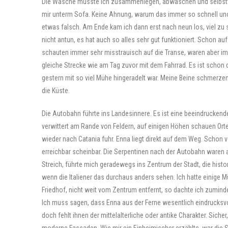
Die Wäsche musste ich zusammenlegen, abwaschen und selbstve
mir unterm Sofa. Keine Ahnung, warum das immer so schnell unor
etwas falsch. Am Ende kam ich dann erst nach neun los, viel zu sp
nicht antun, es hat auch so alles sehr gut funktioniert. Schon au
schauten immer sehr misstrauisch auf die Transe, waren aber imm
gleiche Strecke wie am Tag zuvor mit dem Fahrrad. Es ist schon d
gestern mit so viel Mühe hingeradelt war. Meine Beine schmerzen 
die Küste.
Die Autobahn führte ins Landesinnere. Es ist eine beeindruckende
verwittert am Rande von Feldern, auf einigen Höhen schauen Orte 
wieder nach Catania fuhr. Enna liegt direkt auf dem Weg. Schon 
erreichbar scheinbar. Die Serpentinen nach der Autobahn waren a
Streich, führte mich geradewegs ins Zentrum der Stadt, die his
wenn die Italiener das durchaus anders sehen. Ich hatte einige 
Friedhof, nicht weit vom Zentrum entfernt, so dachte ich zumind
Ich muss sagen, dass Enna aus der Ferne wesentlich eindrucksvo
doch fehlt ihnen der mittelalterliche oder antike Charakter. Sich