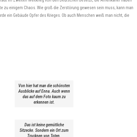
Stadt im Zweiten Weltkrieg von den Deutschen besetzt, die Amerikaner haben
heute zu einigem Chaos. Wie groß die Zerstörung gewesen sein muss, kann man
wurde ein Gebäude Opfer des Krieges. Ob auch Menschen weiß man nicht, die
Von hier hat man die schönsten
Ausblicke auf Enna. Auch wenn
das auf dem Foto kaum zu
erkennen ist.
Das ist keine gemütliche
Sitzecke. Sondern ein Ort zum
Trocknen von Toten.