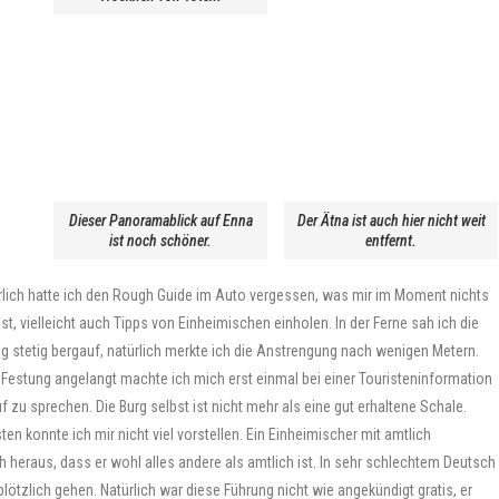
Dieser Panoramablick auf Enna
Der Ätna ist auch hier nicht weit
ist noch schöner.
entfernt.
türlich hatte ich den Rough Guide im Auto vergessen, was mir im Moment nichts
t, vielleicht auch Tipps von Einheimischen einholen. In der Ferne sah ich die
ng stetig bergauf, natürlich merkte ich die Anstrengung nach wenigen Metern.
estung angelangt machte ich mich erst einmal bei einer Touristeninformation
f zu sprechen. Die Burg selbst ist nicht mehr als eine gut erhaltene Schale.
n konnte ich mir nicht viel vorstellen. Ein Einheimischer mit amtlich
ch heraus, dass er wohl alles andere als amtlich ist. In sehr schlechtem Deutsch
lötzlich gehen. Natürlich war diese Führung nicht wie angekündigt gratis, er