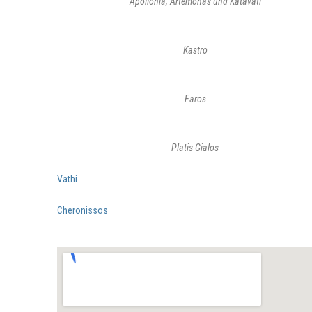
Apollonia, Artemonas und Katavati
Kastro
Faros
Platis Gialos
Vathi
Cheronissos