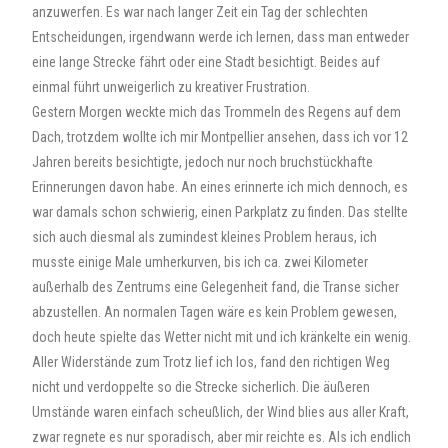
anzuwerfen. Es war nach langer Zeit ein Tag der schlechten
Entscheidungen, irgendwann werde ich lernen, dass man entweder
eine lange Strecke fährt oder eine Stadt besichtigt. Beides auf
einmal führt unweigerlich zu kreativer Frustration.
Gestern Morgen weckte mich das Trommeln des Regens auf dem
Dach, trotzdem wollte ich mir Montpellier ansehen, dass ich vor 12
Jahren bereits besichtigte, jedoch nur noch bruchstückhafte
Erinnerungen davon habe. An eines erinnerte ich mich dennoch, es
war damals schon schwierig, einen Parkplatz zu finden. Das stellte
sich auch diesmal als zumindest kleines Problem heraus, ich
musste einige Male umherkurven, bis ich ca. zwei Kilometer
außerhalb des Zentrums eine Gelegenheit fand, die Transe sicher
abzustellen. An normalen Tagen wäre es kein Problem gewesen,
doch heute spielte das Wetter nicht mit und ich kränkelte ein wenig.
Aller Widerstände zum Trotz lief ich los, fand den richtigen Weg
nicht und verdoppelte so die Strecke sicherlich. Die äußeren
Umstände waren einfach scheußlich, der Wind blies aus aller Kraft,
zwar regnete es nur sporadisch, aber mir reichte es. Als ich endlich