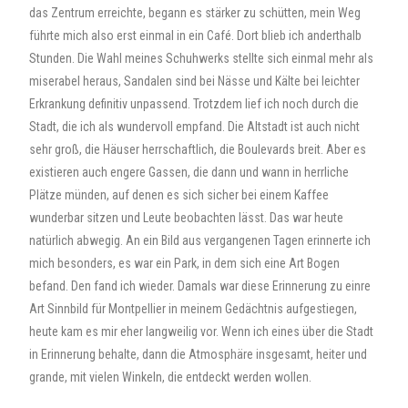
das Zentrum erreichte, begann es stärker zu schütten, mein Weg
führte mich also erst einmal in ein Café. Dort blieb ich anderthalb
Stunden. Die Wahl meines Schuhwerks stellte sich einmal mehr als
miserabel heraus, Sandalen sind bei Nässe und Kälte bei leichter
Erkrankung definitiv unpassend. Trotzdem lief ich noch durch die
Stadt, die ich als wundervoll empfand. Die Altstadt ist auch nicht
sehr groß, die Häuser herrschaftlich, die Boulevards breit. Aber es
existieren auch engere Gassen, die dann und wann in herrliche
Plätze münden, auf denen es sich sicher bei einem Kaffee
wunderbar sitzen und Leute beobachten lässt. Das war heute
natürlich abwegig. An ein Bild aus vergangenen Tagen erinnerte ich
mich besonders, es war ein Park, in dem sich eine Art Bogen
befand. Den fand ich wieder. Damals war diese Erinnerung zu einre
Art Sinnbild für Montpellier in meinem Gedächtnis aufgestiegen,
heute kam es mir eher langweilig vor. Wenn ich eines über die Stadt
in Erinnerung behalte, dann die Atmosphäre insgesamt, heiter und
grande, mit vielen Winkeln, die entdeckt werden wollen.