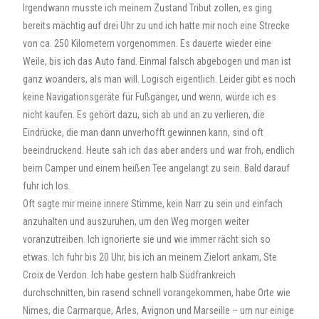
Irgendwann musste ich meinem Zustand Tribut zollen, es ging
bereits mächtig auf drei Uhr zu und ich hatte mir noch eine Strecke
von ca. 250 Kilometern vorgenommen. Es dauerte wieder eine
Weile, bis ich das Auto fand. Einmal falsch abgebogen und man ist
ganz woanders, als man will. Logisch eigentlich. Leider gibt es noch
keine Navigationsgeräte für Fußgänger, und wenn, würde ich es
nicht kaufen. Es gehört dazu, sich ab und an zu verlieren, die
Eindrücke, die man dann unverhofft gewinnen kann, sind oft
beeindruckend. Heute sah ich das aber anders und war froh, endlich
beim Camper und einem heißen Tee angelangt zu sein. Bald darauf
fuhr ich los.
Oft sagte mir meine innere Stimme, kein Narr zu sein und einfach
anzuhalten und auszuruhen, um den Weg morgen weiter
voranzutreiben. Ich ignorierte sie und wie immer rächt sich so
etwas. Ich fuhr bis 20 Uhr, bis ich an meinem Zielort ankam, Ste
Croix de Verdon. Ich habe gestern halb Südfrankreich
durchschnitten, bin rasend schnell vorangekommen, habe Orte wie
Nimes, die Carmarque, Arles, Avignon und Marseille – um nur einige