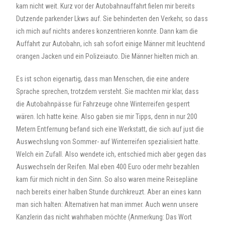
kam nicht weit. Kurz vor der Autobahnauffahrt fielen mir bereits
Dutzende parkender Lkws auf. Sie behinderten den Verkehr, so dass
ich mich auf nichts anderes konzentrieren konnte. Dann kam die
Auffahrt zur Autobahn, ich sah sofort einige Männer mit leuchtend
orangen Jacken und ein Polizeiauto. Die Männer hielten mich an.
Es ist schon eigenartig, dass man Menschen, die eine andere
Sprache sprechen, trotzdem versteht. Sie machten mir klar, dass
die Autobahnpässe für Fahrzeuge ohne Winterreifen gesperrt
wären. Ich hatte keine. Also gaben sie mir Tipps, denn in nur 200
Metern Entfernung befand sich eine Werkstatt, die sich auf just die
Auswechslung von Sommer- auf Winterreifen spezialisiert hatte.
Welch ein Zufall. Also wendete ich, entschied mich aber gegen das
Auswechseln der Reifen. Mal eben 400 Euro oder mehr bezahlen
kam für mich nicht in den Sinn. So also waren meine Reisepläne
nach bereits einer halben Stunde durchkreuzt. Aber an eines kann
man sich halten: Alternativen hat man immer. Auch wenn unsere
Kanzlerin das nicht wahrhaben möchte (Anmerkung: Das Wort