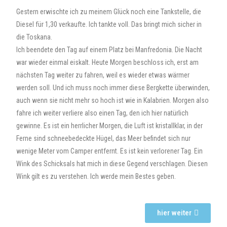
Gestern erwischte ich zu meinem Glück noch eine Tankstelle, die
Diesel für 1,30 verkaufte. Ich tankte voll. Das bringt mich sicher in
die Toskana.
Ich beendete den Tag auf einem Platz bei Manfredonia. Die Nacht
war wieder einmal eiskalt. Heute Morgen beschloss ich, erst am
nächsten Tag weiter zu fahren, weil es wieder etwas wärmer
werden soll. Und ich muss noch immer diese Bergkette überwinden,
auch wenn sie nicht mehr so hoch ist wie in Kalabrien. Morgen also
fahre ich weiter verliere also einen Tag, den ich hier natürlich
gewinne. Es ist ein herrlicher Morgen, die Luft ist kristallklar, in der
Ferne sind schneebedeckte Hügel, das Meer befindet sich nur
wenige Meter vom Camper entfernt. Es ist kein verlorener Tag. Ein
Wink des Schicksals hat mich in diese Gegend verschlagen. Diesen
Wink gilt es zu verstehen. Ich werde mein Bestes geben.
hier weiter