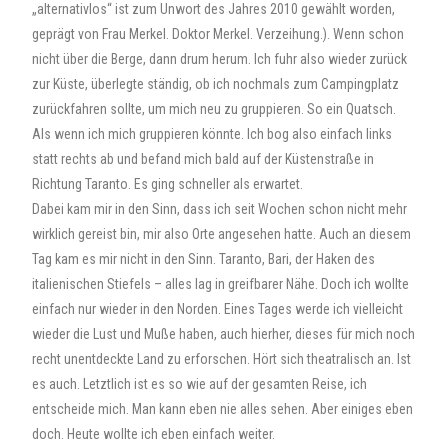
„alternativlos“ ist zum Unwort des Jahres 2010 gewählt worden,
geprägt von Frau Merkel. Doktor Merkel. Verzeihung.). Wenn schon
nicht über die Berge, dann drum herum. Ich fuhr also wieder zurück
zur Küste, überlegte ständig, ob ich nochmals zum Campingplatz
zurückfahren sollte, um mich neu zu gruppieren. So ein Quatsch.
Als wenn ich mich gruppieren könnte. Ich bog also einfach links
statt rechts ab und befand mich bald auf der Küstenstraße in
Richtung Taranto. Es ging schneller als erwartet.
Dabei kam mir in den Sinn, dass ich seit Wochen schon nicht mehr
wirklich gereist bin, mir also Orte angesehen hatte. Auch an diesem
Tag kam es mir nicht in den Sinn. Taranto, Bari, der Haken des
italienischen Stiefels – alles lag in greifbarer Nähe. Doch ich wollte
einfach nur wieder in den Norden. Eines Tages werde ich vielleicht
wieder die Lust und Muße haben, auch hierher, dieses für mich noch
recht unentdeckte Land zu erforschen. Hört sich theatralisch an. Ist
es auch. Letztlich ist es so wie auf der gesamten Reise, ich
entscheide mich. Man kann eben nie alles sehen. Aber einiges eben
doch. Heute wollte ich eben einfach weiter.