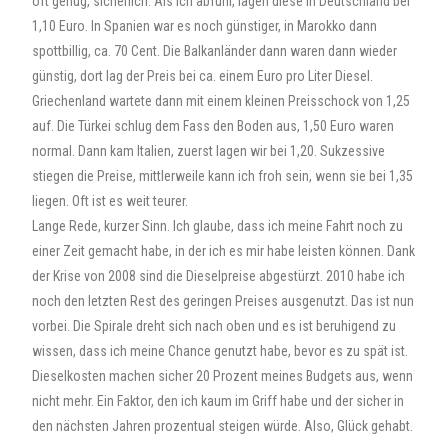
oft genug, sicherlich. Als ich abfuhr, lagen diese in Deutschland bei
1,10 Euro. In Spanien war es noch günstiger, in Marokko dann
spottbillig, ca. 70 Cent. Die Balkanländer dann waren dann wieder
günstig, dort lag der Preis bei ca. einem Euro pro Liter Diesel.
Griechenland wartete dann mit einem kleinen Preisschock von 1,25
auf. Die Türkei schlug dem Fass den Boden aus, 1,50 Euro waren
normal. Dann kam Italien, zuerst lagen wir bei 1,20. Sukzessive
stiegen die Preise, mittlerweile kann ich froh sein, wenn sie bei 1,35
liegen. Oft ist es weit teurer.
Lange Rede, kurzer Sinn. Ich glaube, dass ich meine Fahrt noch zu
einer Zeit gemacht habe, in der ich es mir habe leisten können. Dank
der Krise von 2008 sind die Dieselpreise abgestürzt. 2010 habe ich
noch den letzten Rest des geringen Preises ausgenutzt. Das ist nun
vorbei. Die Spirale dreht sich nach oben und es ist beruhigend zu
wissen, dass ich meine Chance genutzt habe, bevor es zu spät ist.
Dieselkosten machen sicher 20 Prozent meines Budgets aus, wenn
nicht mehr. Ein Faktor, den ich kaum im Griff habe und der sicher in
den nächsten Jahren prozentual steigen würde. Also, Glück gehabt.