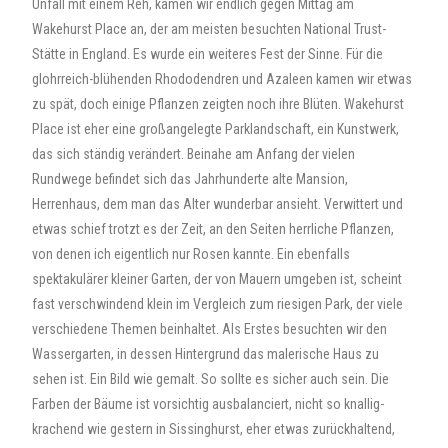
Unfall mit einem Reh, kamen wir endlich gegen Mittag am
Wakehurst Place an, der am meisten besuchten National Trust-
Stätte in England. Es wurde ein weiteres Fest der Sinne. Für die
glohrreich-blühenden Rhododendren und Azaleen kamen wir etwas
zu spät, doch einige Pflanzen zeigten noch ihre Blüten. Wakehurst
Place ist eher eine großangelegte Parklandschaft, ein Kunstwerk,
das sich ständig verändert. Beinahe am Anfang der vielen
Rundwege befindet sich das Jahrhunderte alte Mansion,
Herrenhaus, dem man das Alter wunderbar ansieht. Verwittert und
etwas schief trotzt es der Zeit, an den Seiten herrliche Pflanzen,
von denen ich eigentlich nur Rosen kannte. Ein ebenfalls
spektakulärer kleiner Garten, der von Mauern umgeben ist, scheint
fast verschwindend klein im Vergleich zum riesigen Park, der viele
verschiedene Themen beinhaltet. Als Erstes besuchten wir den
Wassergarten, in dessen Hintergrund das malerische Haus zu
sehen ist. Ein Bild wie gemalt. So sollte es sicher auch sein. Die
Farben der Bäume ist vorsichtig ausbalanciert, nicht so knallig-
krachend wie gestern in Sissinghurst, eher etwas zurückhaltend,