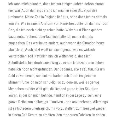
Ich kann mich erinnern, dass ich vor einigen Jahren schon einmal
hier war. Auch damals befand ich mich in einer Situation des
Umbruchs. Meine Zeit in England lief aus, ohne dass ich es damals
wusste. Wie in einem Ansturm von Panik besuchte ich damals noch
Orte, die ich noch nicht gesehen hatte. Wakehurst Place gehörte
dazu, entsprechend oberflächlich hatte ich es mir damals
angesehen. Das war heute anders, auch wenn die Situation heute
ähnlich ist. Auch jetzt weiß ich nicht genau, wie es wirklich
weitergehen soll. Natürlich bin ich weiter, weiß, dass ich
Schriftsteller bin, doch einen Weg zu einem finanzierbaren Leben
habe ich noch nicht gefunden. Der Gedanke, etwas zu tun, nur um
Geld zu verdienen, scheint mir barbarisch. Doch im gleichen
Moment fühle ich mich schuldig, so zu denken, weil es genug
Menschen auf der Welt gibt, die liebend gerne in der Situation
wären, in der ich mich befinde, nämlich in der Lage zu sein, eine
ganze Reihe von halbwegs lukrativen Jobs anzunehmen. Allerdings
ist es trotzdem unerträglich, mir vorzustellen, zum Beispiel wieder
in einem Call Centre zu arbeiten, den modernen Fabriken, in denen