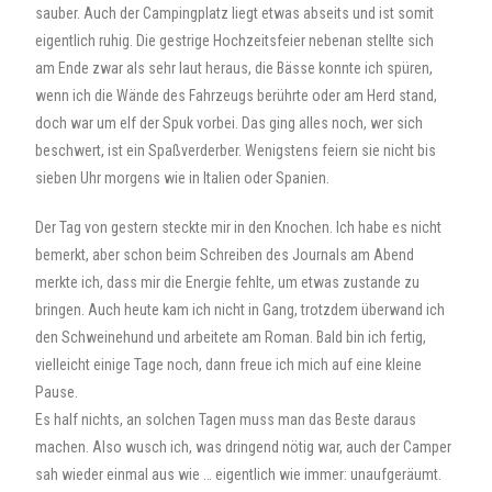
sauber. Auch der Campingplatz liegt etwas abseits und ist somit
eigentlich ruhig. Die gestrige Hochzeitsfeier nebenan stellte sich
am Ende zwar als sehr laut heraus, die Bässe konnte ich spüren,
wenn ich die Wände des Fahrzeugs berührte oder am Herd stand,
doch war um elf der Spuk vorbei. Das ging alles noch, wer sich
beschwert, ist ein Spaßverderber. Wenigstens feiern sie nicht bis
sieben Uhr morgens wie in Italien oder Spanien.
Der Tag von gestern steckte mir in den Knochen. Ich habe es nicht
bemerkt, aber schon beim Schreiben des Journals am Abend
merkte ich, dass mir die Energie fehlte, um etwas zustande zu
bringen. Auch heute kam ich nicht in Gang, trotzdem überwand ich
den Schweinehund und arbeitete am Roman. Bald bin ich fertig,
vielleicht einige Tage noch, dann freue ich mich auf eine kleine
Pause.
Es half nichts, an solchen Tagen muss man das Beste daraus
machen. Also wusch ich, was dringend nötig war, auch der Camper
sah wieder einmal aus wie … eigentlich wie immer: unaufgeräumt.