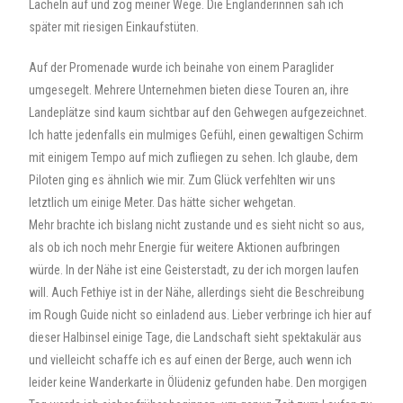
Lächeln auf und zog meiner Wege. Die Engländerinnen sah ich
später mit riesigen Einkaufstüten.
Auf der Promenade wurde ich beinahe von einem Paraglider
umgesegelt. Mehrere Unternehmen bieten diese Touren an, ihre
Landeplätze sind kaum sichtbar auf den Gehwegen aufgezeichnet.
Ich hatte jedenfalls ein mulmiges Gefühl, einen gewaltigen Schirm
mit einigem Tempo auf mich zufliegen zu sehen. Ich glaube, dem
Piloten ging es ähnlich wie mir. Zum Glück verfehlten wir uns
letztlich um einige Meter. Das hätte sicher wehgetan.
Mehr brachte ich bislang nicht zustande und es sieht nicht so aus,
als ob ich noch mehr Energie für weitere Aktionen aufbringen
würde. In der Nähe ist eine Geisterstadt, zu der ich morgen laufen
will. Auch Fethiye ist in der Nähe, allerdings sieht die Beschreibung
im Rough Guide nicht so einladend aus. Lieber verbringe ich hier auf
dieser Halbinsel einige Tage, die Landschaft sieht spektakulär aus
und vielleicht schaffe ich es auf einen der Berge, auch wenn ich
leider keine Wanderkarte in Ölüdeniz gefunden habe. Den morgigen