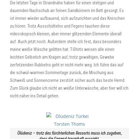
Die letzten Tage in Strandnähe haben für einen stetigen und
dauernden Nachschub an feinen Sandkörnern im Bett gesorgt. Es
ist immer wieder aufbauend, sich aufzurichten und das Knirschen
zu hören. Trotz Ausschüttelns und Fegens tauchen diese
mikroskopisch kleinen, aber immer glitzernden Elemente überall
auf. Auch jetzt noch. Außerdem stelle ich fest, dass besonders
meine weiße Wäsche gelitten hat. T-Shirts weisen alle einen
leichten Gelbstich am Kragen auf, trotz gewaltigen, Gewebe
zerfetzenden Rubbelns geht er nicht mehr weg. Ich führe das auf
die schwül-warmen Sommertage zurück, die Mischung aus
Schweiß und Sonnencreme zerstört sicher auch das beste Hemd.
Zum Glück glaube ich nicht an weiße Unterwäsche, aber hier will ich
nicht näher ins Detail gehen.
Ölüdeniz – trotz des fürchterlichen Ressorts muss ich zugeben,
dass die Gegend traumhaft aussieht.