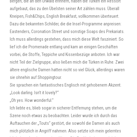
Bergen, die an den Urwald erinnern, haben die Türken ein Ressort
aufgebaut, das zu den Übelsten seiner Art zählen muss. Überall
Kneipen, Fish&Chips, English Breakfast, vollkommen überteuert.
Dazu die bekannten Schilder, die die Insel-Programme anpreisen:
Eastenders, Coronation Street und sonstige Soaps des Prekariats.
Ich muss allerdings gestehen, dass mich diese Welt fasziniert. So
lief ich die Promenade entlang und kam an einigen Geschäften
vorbei, die Stoffe, Teppiche und Kissenbezüge anboten. Ich war
nicht Teil der Zielgruppe, also ließen mich die Türken in Ruhe. Zwei
ältere englische Damen hatten nicht so viel Glück, allerdings waren
sie ohnehin auf Shoppingtour.
Sie sprachen ein fantastisches Englisch mit gehobenem Akzent.
„Look darling. Isn’t it lovely?“
„Oh yes. How wonderful.“
Ich liebte es, blieb sogar in sicherer Entfernung stehen, um die
Szene noch etwas zu beobachten. Leider wurde ich durch das
Auftauchen der „Touts“ gestört, die sowohl die Damen als auch
mich plötzlich in Angriff nahmen. Also setzte ich mein gelerntes