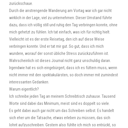
zurückschaue.
Durch die anstrengende Wanderung am Vortag war ich gar nicht
wirklich in der Lage, viel zu unternehmen. Dieser Umstand führte
dazu, dass ich völlig still und ruhig den Tag verbringen konnte, ohne
mich gehetzt zu fühlen. Ich tat einfach, was ich für richtig hielt.
Vielleicht ist es der erste Reisetag, den ich auf diese Weise
verbringen konnte. Und er tat mir gut. So gut, dass ich mich
wundere, worauf der sonst übliche Stress zurückzuführen ist.
Wahrscheinlich ist dieses Journal nicht ganz unschuldig daran.
Irgendwie hat es sich eingebürgert, dass ich es füttern muss, wenn
nicht immer mit den spektakulärsten, so doch immer mit zumindest
interessanten Gedanken.
Warum eigentlich?
Ich schreibe jeden Tag an meinem Schreibtisch zuhause. Tausend
Worte sind dabei das Minimum, meist sind es doppelt so viele.
Es geht dabei auch gar nicht um das Schreiben selbst. Es handelt
sich eher um die Tatsache, etwas erleben zu müssen, das sich
lohnt aufzuschreiben. Gestern also fühlte ich mich so entrückt, so