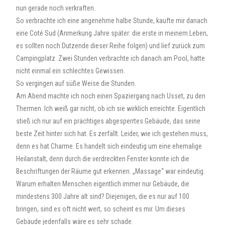
nun gerade noch verkraften.
So verbrachte ich eine angenehme halbe Stunde, kaufte mir danach
eine Coté Sud (Anmerkung Jahre später: die erste in meinem Leben,
es sollten noch Dutzende dieser Reihe folgen) und lief zurück zum
Campingplatz. Zwei Stunden verbrachte ich danach am Pool, hatte
nicht einmal ein schlechtes Gewissen.
So vergingen auf süße Weise die Stunden.
Am Abend machte ich noch einen Spaziergang nach Usset, zu den
Thermen. Ich weiß gar nicht, ob ich sie wirklich erreichte. Eigentlich
stieß ich nur auf ein prächtiges abgesperrtes Gebäude, das seine
beste Zeit hinter sich hat. Es zerfällt. Leider, wie ich gestehen muss,
denn es hat Charme. Es handelt sich eindeutig um eine ehemalige
Heilanstalt, denn durch die verdreckten Fenster konnte ich die
Beschriftungen der Räume gut erkennen. „Massage“ war eindeutig.
Warum erhalten Menschen eigentlich immer nur Gebäude, die
mindestens 300 Jahre alt sind? Diejenigen, die es nur auf 100
bringen, sind es oft nicht wert, so scheint es mir. Um dieses
Gebäude jedenfalls wäre es sehr schade.