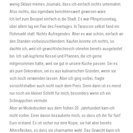
wenig Sklave meines Journals, dass ich einfach nichts unternahm.
Also nichts, das irgendwie berichtenswert gewesen wäre.
Ich lief zum Beispiel einfach in die Stadt. Es war Pfingstsonntag,
über allem lag ein Flair des Feiertages. In Tarascon selbst fand ein
Flohmarkt statt. Nichts Aufregendes. Aber es war schön, einfach an
den Ständen vorbeizuschlendern. Kaufen konnte ich nichts, so
dachte ich, weil ich gewichtstechnisch ohnehin bereits ausgelastet
bin. Ich sah kupferne Kessel und Pfannen, die ich gerne
mitgenommen hätte, weil sie gut in unsere Küche passen. Sei es
als pure Dekoration, sei es aus kulinarischen Gründen, wenn sie
sich noch verwenden lassen. Aber ich ging vorbei, fragte
vorsichtshalber auch nicht nach dem Preis. Denn dann ist es meist
nur noch ein kleiner Schritt für mich, besonders wenn ich ein
Schnäppchen vermute.
Aber an Modedrucken aus dem frühen 20. Jahrhundert kam ich
nicht vorbei. Einer davon bezauberte mich, so dass ich ihn für fünf
Euro erstand. Es ist sicher nur eine Kopie, sie hat aber bereits
Altersflecken, so dass sie charmanter wirkt. Das Gewicht kann ich