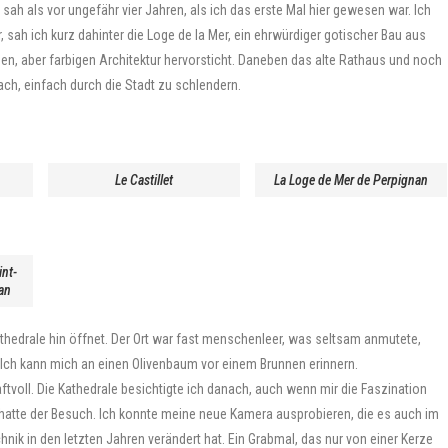
sah als vor ungefähr vier Jahren, als ich das erste Mal hier gewesen war. Ich
, sah ich kurz dahinter die Loge de la Mer, ein ehrwürdiger gotischer Bau aus
hen, aber farbigen Architektur hervorsticht. Daneben das alte Rathaus und noch
ach, einfach durch die Stadt zu schlendern.
Le Castillet
La Loge de Mer de Perpignan
int-
an
Kathedrale hin öffnet. Der Ort war fast menschenleer, was seltsam anmutete,
 Ich kann mich an einen Olivenbaum vor einem Brunnen erinnern.
aftvoll. Die Kathedrale besichtigte ich danach, auch wenn mir die Faszination
 hatte der Besuch. Ich konnte meine neue Kamera ausprobieren, die es auch im
nik in den letzten Jahren verändert hat. Ein Grabmal, das nur von einer Kerze