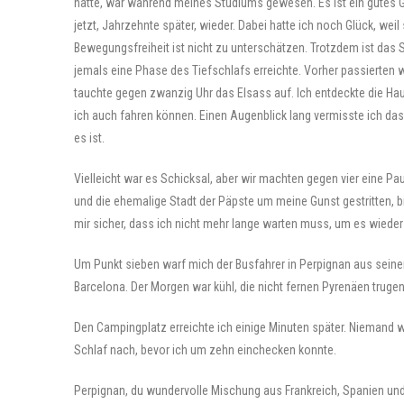
hatte, war während meines Studiums gewesen. Es ist ein gutes 
jetzt, Jahrzehnte später, wieder. Dabei hatte ich noch Glück, we
Bewegungsfreiheit ist nicht zu unterschätzen. Trotzdem ist das S
jemals eine Phase des Tiefschlafs erreichte. Vorher passierten w
tauchte gegen zwanzig Uhr das Elsass auf. Ich entdeckte die Ha
ich auch fahren können. Einen Augenblick lang vermisste ich da
es ist.
Vielleicht war es Schicksal, aber wir machten gegen vier eine Pa
und die ehemalige Stadt der Päpste um meine Gunst gestritten, bis
mir sicher, dass ich nicht mehr lange warten muss, um es wieder
Um Punkt sieben warf mich der Busfahrer in Perpignan aus seinem 
Barcelona. Der Morgen war kühl, die nicht fernen Pyrenäen trugen
Den Campingplatz erreichte ich einige Minuten später. Niemand w
Schlaf nach, bevor ich um zehn einchecken konnte.
Perpignan, du wundervolle Mischung aus Frankreich, Spanien und