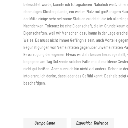
beleuchtet wurde, konnte ich fotografieren. Natürlich weiß ich er
ehemaliges Klostergelände, ein weiter Platz mit großartigem Flair
der Mitte einige sehr seltsame Statuen errichtet, die ich allerd
Nachdenken. Toleranz ist eine Eigenschaft, die im Grunde kaum ei
Eigenschaften, weil wir Menschen dazu kaum in der Lage erschein
Weise. Es muss nicht immer Gefängnis sein, auch Vorteile gegen
Begünstigungen von Verheirateten gegenüber unverheirateten Pa
Bevorzugung der eigenen. Etwas wird als besser herausgestellt, w
begegnen am Tag Dutzende solcher Fälle, meist nur kleine Geste
nicht gut heißen. Aber auch ich bin nicht viel anders. Schon in d
intolerant. Ich denke, dass jeder das Gefühl kennt. Deshalb zeig
beschäftigen.
Campo Santo
Exposition Tolérance