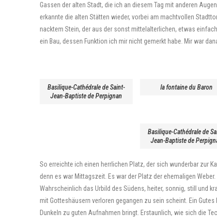
Gassen der alten Stadt, die ich an diesem Tag mit anderen Augen 
erkannte die alten Stätten wieder, vorbei am machtvollen Stadttor
nacktem Stein, der aus der sonst mittelalterlichen, etwas einfac
ein Bau, dessen Funktion ich mir nicht gemerkt habe. Mir war dan
Basilique-Cathédrale de Saint-
la fontaine du Baron
Jean-Baptiste de Perpignan
Basilique-Cathédrale de Sa
Jean-Baptiste de Perpign
So erreichte ich einen herrlichen Platz, der sich wunderbar zur 
denn es war Mittagszeit. Es war der Platz der ehemaligen Weber.
Wahrscheinlich das Urbild des Südens, heiter, sonnig, still und kr
mit Gotteshäusern verloren gegangen zu sein scheint. Ein Gutes
Dunkeln zu guten Aufnahmen bringt. Erstaunlich, wie sich die Tech