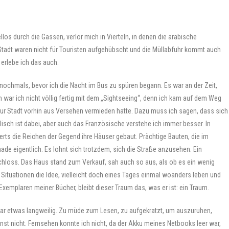
os durch die Gassen, verlor mich in Vierteln, in denen die arabische
Stadt waren nicht für Touristen aufgehübscht und die Müllabfuhr kommt auch
 erlebe ich das auch.
e nochmals, bevor ich die Nacht im Bus zu spüren begann. Es war an der Zeit,
 war ich nicht völlig fertig mit dem „Sightseeing“, denn ich kam auf dem Weg
ur Stadt vorhin aus Versehen vermieden hatte. Dazu muss ich sagen, dass sich
lisch ist dabei, aber auch das Französische verstehe ich immer besser. In
ts die Reichen der Gegend ihre Häuser gebaut. Prächtige Bauten, die im
ade eigentlich. Es lohnt sich trotzdem, sich die Straße anzusehen. Ein
Schloss. Das Haus stand zum Verkauf, sah auch so aus, als ob es ein wenig
ituationen die Idee, vielleicht doch eines Tages einmal woanders leben und
Exemplaren meiner Bücher, bleibt dieser Traum das, was er ist: ein Traum.
ar etwas langweilig. Zu müde zum Lesen, zu aufgekratzt, um auszuruhen,
onst nicht. Fernsehen konnte ich nicht, da der Akku meines Netbooks leer war,