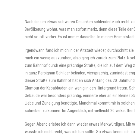
Nach diesen etwas schweren Gedanken schlenderte ich recht ziell
Bevölkerung wohnt, was man sofort merkt, denn diese Teile der 
nicht so oft vorbei. Es ist immer dasselbe. In meiner Heimatstadt
Irgendwann fand ich mich in der Altstadt wieder, durchschritt si
mich ein wenig auszuruhen, also ging ich zurück zum Platz. Noch
zum Bahnhof durch eine prächtige Straße, die ich auf dem Weg z
in ganz Perpignan Schilder befinden, viersprachig, zumindest eng
dieser Straße zum Bahnhof haben sich Anfang des 20. Jahrhunder
Glamour der Kebabbuden ein wenig in den Hintergrund treten. Sch
Gebäude war besonders prächtig, erinnerte eher an ein kleines 
Liebe und Zuneigung benötigte. Manchmal kommt mir in solchen S
schreiben zu können. Im Augenblick, mit vielleicht 20 verkauften 
Gegen Abend erlebte ich dann wieder etwas Merkwürdiges. Mir w
wusste ich nicht recht, was ich tun sollte. So etwas kenne ich s