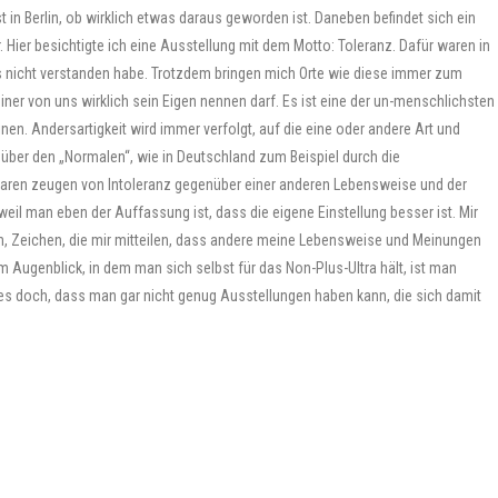
st in Berlin, ob wirklich etwas daraus geworden ist. Daneben befindet sich ein
. Hier besichtigte ich eine Ausstellung mit dem Motto: Toleranz. Dafür waren in
ings nicht verstanden habe. Trotzdem bringen mich Orte wie diese immer zum
ner von uns wirklich sein Eigen nennen darf. Es ist eine der un-menschlichsten
en. Andersartigkeit wird immer verfolgt, auf die eine oder andere Art und
über den „Normalen“, wie in Deutschland zum Beispiel durch die
aren zeugen von Intoleranz gegenüber einer anderen Lebensweise und der
eil man eben der Auffassung ist, dass die eigene Einstellung besser ist. Mir
n, Zeichen, die mir mitteilen, dass andere meine Lebensweise und Meinungen
em Augenblick, in dem man sich selbst für das Non-Plus-Ultra hält, ist man
t es doch, dass man gar nicht genug Ausstellungen haben kann, die sich damit