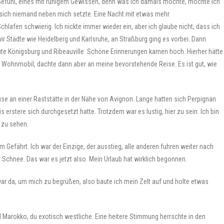
Gefühl, eines mit ruhigem Gewissen, denn was ich damals mochte, mochte ich
il sich niemand neben mich setzte. Eine Nacht mit etwas mehr
chlafen schwierig. Ich nickte immer wieder ein, aber ich glaube nicht, dass ich
ir Städte wie Heidelberg und Karlsruhe, an Straßburg ging es vorbei. Dann
ute Königsburg und Ribeauville. Schöne Erinnerungen kamen hoch. Hierher hätte
s Wohnmobil, dachte dann aber an meine bevorstehende Reise. Es ist gut, wie
use an einer Raststätte in der Nähe von Avignon. Lange hatten sich Perpignan
 erstere sich durchgesetzt hatte. Trotzdem war es lustig, hier zu sein. Ich bin
 zu sehen.
Gefährt. Ich war der Einzige, der ausstieg, alle anderen fuhren weiter nach
 Schnee. Das war es jetzt also. Mein Urlaub hat wirklich begonnen.
ar da, um mich zu begrüßen, also baute ich mein Zelt auf und holte etwas
 Marokko, du exotisch westliche. Eine heitere Stimmung herrschte in den