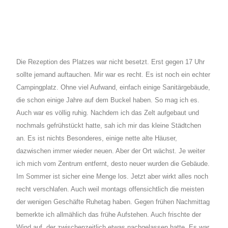
Die Rezeption des Platzes war nicht besetzt. Erst gegen 17 Uhr
sollte jemand auftauchen. Mir war es recht. Es ist noch ein echter
Campingplatz. Ohne viel Aufwand, einfach einige Sanitärgebäude,
die schon einige Jahre auf dem Buckel haben. So mag ich es.
Auch war es völlig ruhig. Nachdem ich das Zelt aufgebaut und
nochmals gefrühstückt hatte, sah ich mir das kleine Städtchen
an. Es ist nichts Besonderes, einige nette alte Häuser,
dazwischen immer wieder neuen. Aber der Ort wächst. Je weiter
ich mich vom Zentrum entfernt, desto neuer wurden die Gebäude.
Im Sommer ist sicher eine Menge los. Jetzt aber wirkt alles noch
recht verschlafen. Auch weil montags offensichtlich die meisten
der wenigen Geschäfte Ruhetag haben. Gegen frühen Nachmittag
bemerkte ich allmählich das frühe Aufstehen. Auch frischte der
Wind auf, der zwischenzeitlich etwas nachgelassen hatte. Es war