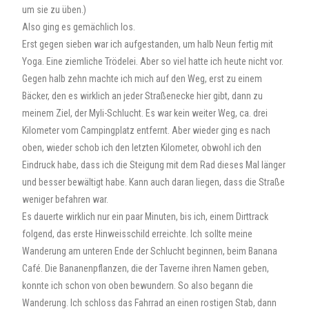
um sie zu üben.)
Also ging es gemächlich los.
Erst gegen sieben war ich aufgestanden, um halb Neun fertig mit
Yoga. Eine ziemliche Trödelei. Aber so viel hatte ich heute nicht vor.
Gegen halb zehn machte ich mich auf den Weg, erst zu einem
Bäcker, den es wirklich an jeder Straßenecke hier gibt, dann zu
meinem Ziel, der Myli-Schlucht. Es war kein weiter Weg, ca. drei
Kilometer vom Campingplatz entfernt. Aber wieder ging es nach
oben, wieder schob ich den letzten Kilometer, obwohl ich den
Eindruck habe, dass ich die Steigung mit dem Rad dieses Mal länger
und besser bewältigt habe. Kann auch daran liegen, dass die Straße
weniger befahren war.
Es dauerte wirklich nur ein paar Minuten, bis ich, einem Dirttrack
folgend, das erste Hinweisschild erreichte. Ich sollte meine
Wanderung am unteren Ende der Schlucht beginnen, beim Banana
Café. Die Bananenpflanzen, die der Taverne ihren Namen geben,
konnte ich schon von oben bewundern. So also begann die
Wanderung. Ich schloss das Fahrrad an einen rostigen Stab, dann