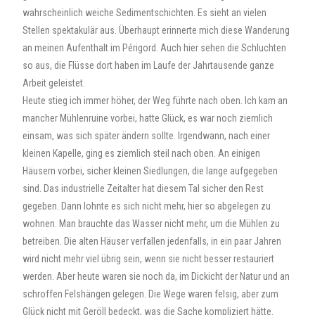
wahrscheinlich weiche Sedimentschichten. Es sieht an vielen
Stellen spektakulär aus. Überhaupt erinnerte mich diese Wanderung
an meinen Aufenthalt im Périgord. Auch hier sehen die Schluchten
so aus, die Flüsse dort haben im Laufe der Jahrtausende ganze
Arbeit geleistet.
Heute stieg ich immer höher, der Weg führte nach oben. Ich kam an
mancher Mühlenruine vorbei, hatte Glück, es war noch ziemlich
einsam, was sich später ändern sollte. Irgendwann, nach einer
kleinen Kapelle, ging es ziemlich steil nach oben. An einigen
Häusern vorbei, sicher kleinen Siedlungen, die lange aufgegeben
sind. Das industrielle Zeitalter hat diesem Tal sicher den Rest
gegeben. Dann lohnte es sich nicht mehr, hier so abgelegen zu
wohnen. Man brauchte das Wasser nicht mehr, um die Mühlen zu
betreiben. Die alten Häuser verfallen jedenfalls, in ein paar Jahren
wird nicht mehr viel übrig sein, wenn sie nicht besser restauriert
werden. Aber heute waren sie noch da, im Dickicht der Natur und an
schroffen Felshängen gelegen. Die Wege waren felsig, aber zum
Glück nicht mit Geröll bedeckt, was die Sache kompliziert hätte.