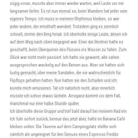
zügig voran, musste aber immer wieder warten, weil Leute vor mir
langsamer liefen. Es ist nun einmal so, beim Wandern hat jeder sein
eigenes Tempo. Ich muss in meinem Rhythmus bleiben, so wie
jeder andere, der ernsthaft wandert. Trotzdem ging es ziemlich
schnell, immer den Berg hinab. Ich überholte einige Leute, denen ich
auf dem Weg nach oben begegnet war. Einer der Rentner hatte es
geschafft, beim Überqueren des Flusses ins Wasser zu fallen. Zum
Glück war nicht mehr passiert. Ich hatte sie gewarnt, alle sahen
ausgesprochen wackelig auf den Beinen aus. Aber sie hatten sich
lustig gemacht, über meine Sandalen, die sie wahrscheinlich für
Flipflops gehalten hatten. Nun hatten sie den Schaden und ich
konnte mich amüsieren. Tat ich natürlich nicht, aber innerlich
musste ich schon etwas lächeln. Arroganz kommt vor dem Fall,
manchmal nur eine halbe Stunde später.
Ich überholte diese Gruppe und traf bald darauf bei meinem Rad ein.
Ich fuhr sofort zurück, bereue das jetzt aber, hätte im Banana Café
bleiben sollen. Die Taverne auf dem Campingplatz stellte sich
nämlich als ungeeignet für den Genuss eines Espresso Freddo