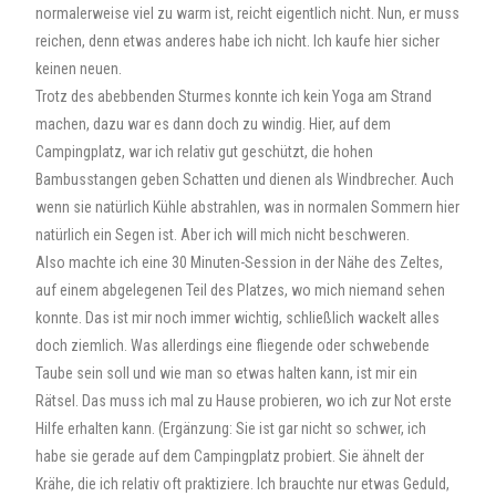
normalerweise viel zu warm ist, reicht eigentlich nicht. Nun, er muss
reichen, denn etwas anderes habe ich nicht. Ich kaufe hier sicher
keinen neuen.
Trotz des abebbenden Sturmes konnte ich kein Yoga am Strand
machen, dazu war es dann doch zu windig. Hier, auf dem
Campingplatz, war ich relativ gut geschützt, die hohen
Bambusstangen geben Schatten und dienen als Windbrecher. Auch
wenn sie natürlich Kühle abstrahlen, was in normalen Sommern hier
natürlich ein Segen ist. Aber ich will mich nicht beschweren.
Also machte ich eine 30 Minuten-Session in der Nähe des Zeltes,
auf einem abgelegenen Teil des Platzes, wo mich niemand sehen
konnte. Das ist mir noch immer wichtig, schließlich wackelt alles
doch ziemlich. Was allerdings eine fliegende oder schwebende
Taube sein soll und wie man so etwas halten kann, ist mir ein
Rätsel. Das muss ich mal zu Hause probieren, wo ich zur Not erste
Hilfe erhalten kann. (Ergänzung: Sie ist gar nicht so schwer, ich
habe sie gerade auf dem Campingplatz probiert. Sie ähnelt der
Krähe, die ich relativ oft praktiziere. Ich brauchte nur etwas Geduld,