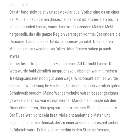
ging es los.
Der Anfang sieht relativ unspektakulär aus. Vorbei ging es an einer
der Mühlen, nach denen dieses Tal benannt ist. Früher, also bis ins
20. Jahrhundert hinein, wurde hier von Dutzenden Mühlen Mehl
hergestellt, das die ganze Region versorgen konnte. Besonders die
Osmanen haben dieses Tal dafür intensiv genutzt. Die meisten
Mühlen sind inzwischen verfallen. Aber Ruinen haben ja auch
etwas.
Immer tiefer folgte ich dem Fluss in eine Art Dickicht hinein. Der
Weg wurde bald ziemlich anspruchsvoll, aber ich war mit meinen
Trekkingsandalen noch gut unterwegs. Wildromantisch, so würde
ich diese Wanderung bezeichnen, bei der man auch ziemlich gutes
Schuhwerk braucht. Meine Wanderschuhe wären besser geeignet
gewesen, aber so war es nun einmal. Manchmal musste ich den
Fluss überqueren, das ging nur, indem ich über Steine balancierte.
Der Fluss war nicht sehr breit, vielleicht anderthalb Meter, und
eigentlich eher ein Rinnsal, der zu einer anderen Jahreszeit sicher
gefährlich wäre. Er hat sich immerhin in den Stein gefressen,