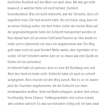
herrlichen Ausblick auf das Meer von weit oben. Mir war gar nicht
bewusst, in welcher Höhe ich mich befand. Ziemlich
beeindruckend. Was ich nicht realisierte, war die Tatsache, dass ich
eigentlich mein Ziel fast erreicht hatte. Als ich höher stieg, kam ich
an einem Seilzug vorbei, mit dem früher sicher die meiste Ware auf
die gegenüberliegende Seite der Schlucht transportiert worden ist.
Kurz darauf kam ich an einem Café/einerTaverne an. Hier wurde es
voller und es dämmerte mir, dass ich angekommen war. Der Weg
geht zwar noch ein paar Hundert Meter weiter, aber irgendwie ist es
vorbei. Ich lief trotzdem weiter, kam an so etwas wie eine Quelle an.
Denke ich mir zumindest.
Im Internet hatte ich gelesen, dass es eine Art Rundweg sein soll.
Aber den fand ich leider nicht. Vielleicht habe ich auch zu schnell
aufgegeben. Also musste ich den Weg zurück. Wie es so ist, waren
jetzt die Touristen angekommen, die die Schlucht von oben
herabwandern wollten. Viele mit Badeschlappen, andere fast schon
hochhackig. Keine Chance. Trekkingsandalen sind schon riskant,
alles andere närrisch. Es war nun trotzdem richtig voll. Ich kam zwar