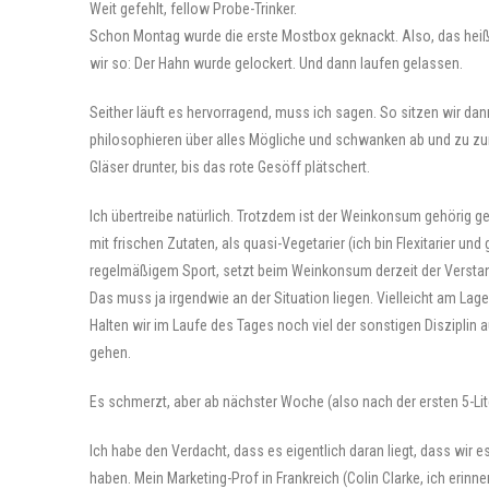
Weit gefehlt, fellow Probe-Trinker.
Schon Montag wurde die erste Mostbox geknackt. Also, das heiß
wir so: Der Hahn wurde gelockert. Und dann laufen gelassen.
Seither läuft es hervorragend, muss ich sagen. So sitzen wir dan
philosophieren über alles Mögliche und schwanken ab und zu zu
Gläser drunter, bis das rote Gesöff plätschert.
Ich übertreibe natürlich. Trotzdem ist der Weinkonsum gehörig 
mit frischen Zutaten, als quasi-Vegetarier (ich bin Flexitarier und
regelmäßigem Sport, setzt beim Weinkonsum derzeit der Verstan
Das muss ja irgendwie an der Situation liegen. Vielleicht am Lager
Halten wir im Laufe des Tages noch viel der sonstigen Disziplin a
gehen.
Es schmerzt, aber ab nächster Woche (also nach der ersten 5-Li
Ich habe den Verdacht, dass es eigentlich daran liegt, dass wir 
haben. Mein Marketing-Prof in Frankreich (Colin Clarke, ich erin