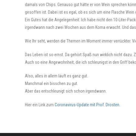
damals von Chips. Genauso gut hätte er von Wein sprechen können
gesoffen ist. Dabei ist es egal, ob es sich um eine Flasche Wein 
Ein Gutes hat die Angelegenheit: Ich habe nicht den 10-Liter-Pa
irgendwann nach zwei Wochen aus dem Koma erwacht. Und das hä
Wie Ihr seht, werden die Themen im Moment immer verrückter. Vie
Das Leben ist so ernst. Da gehört Spaß nun wirklich nicht dazu. 
Auch so eine Angewohnheit, die ich schleunigst in den Griff b
Also, alles in allem läuft es ganz gut.
Manchmal ein bisschen zu gut.
Aber das entschleunigt sich schon irgendwann.
Hier ein Link zum
Coronavirus-Update mit Prof. Drosten.