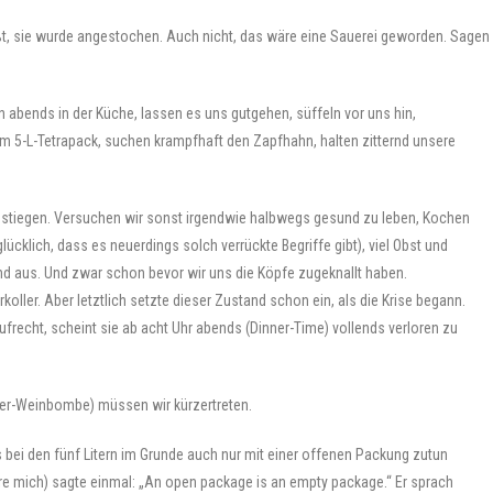
t, sie wurde angestochen. Auch nicht, das wäre eine Sauerei geworden. Sagen
n abends in der Küche, lassen es uns gutgehen, süffeln vor uns hin,
m 5-L-Tetrapack, suchen krampfhaft den Zapfhahn, halten zitternd unsere
gestiegen. Versuchen wir sonst irgendwie halbwegs gesund zu leben, Kochen
 glücklich, dass es neuerdings solch verrückte Begriffe gibt), viel Obst und
d aus. Und zwar schon bevor wir uns die Köpfe zugeknallt haben.
koller. Aber letztlich setzte dieser Zustand schon ein, als die Krise begann.
ufrecht, scheint sie ab acht Uhr abends (Dinner-Time) vollends verloren zu
ter-Weinbombe) müssen wir kürzertreten.
es bei den fünf Litern im Grunde auch nur mit einer offenen Packung zutun
nere mich) sagte einmal: „An open package is an empty package.“ Er sprach