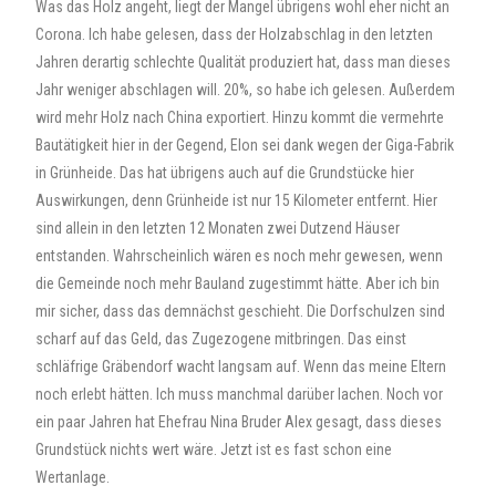
Was das Holz angeht, liegt der Mangel übrigens wohl eher nicht an
Corona. Ich habe gelesen, dass der Holzabschlag in den letzten
Jahren derartig schlechte Qualität produziert hat, dass man dieses
Jahr weniger abschlagen will. 20%, so habe ich gelesen. Außerdem
wird mehr Holz nach China exportiert. Hinzu kommt die vermehrte
Bautätigkeit hier in der Gegend, Elon sei dank wegen der Giga-Fabrik
in Grünheide. Das hat übrigens auch auf die Grundstücke hier
Auswirkungen, denn Grünheide ist nur 15 Kilometer entfernt. Hier
sind allein in den letzten 12 Monaten zwei Dutzend Häuser
entstanden. Wahrscheinlich wären es noch mehr gewesen, wenn
die Gemeinde noch mehr Bauland zugestimmt hätte. Aber ich bin
mir sicher, dass das demnächst geschieht. Die Dorfschulzen sind
scharf auf das Geld, das Zugezogene mitbringen. Das einst
schläfrige Gräbendorf wacht langsam auf. Wenn das meine Eltern
noch erlebt hätten. Ich muss manchmal darüber lachen. Noch vor
ein paar Jahren hat Ehefrau Nina Bruder Alex gesagt, dass dieses
Grundstück nichts wert wäre. Jetzt ist es fast schon eine
Wertanlage.