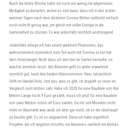
Auch die letzte Woche hatte ich noch ein wenig mit allgemeiner
Müdigkeit zu kämpfen, wobei es sein kann, dass ich in den ersten
warmen Tagen nach dem düsteren Corona-Winter vielleicht einfach
noch nicht fit genug war, um gleich mit voller Energie in die
Gartenarbeit zu stürzen. Es war jedenfalls reichlich anstrengend.
Jedenfalls erliege ich hier einem weiteren Phänomen, das
wahrscheinlich zumindest zum Teil auch mit Corona zu tun hat:
dem Holzmangel. Nicht dass ich den hier im Garten bemerke, es
wächst ziemlich rasch, den Bäumen geht es wider erwartend
ziemlich gut, nach den beiden Hitzesommern. Nein, tatsächlich
fehlt im Handel Holz. Und das, was es gibt, ist doppelt so teuer im
Vergleich zum letzten Jahr. Habe ich 2020 für eine Baudiele von drei
Metern Länge noch 9 Euro gezahlt, muss ich jetzt für eine Baudiele
von zwei Metern schon elf Euro zahlen. Da ich seit Monaten nicht
mehr im Baumarkt war, weiß ich aber gar nicht, ob es die überhaupt
zu kaufen gibt. Es ist so ungewohnt. Denn ich habe eigentlich
Projekte, die ich angehen möchte, ein kleineres, nämlich ein kleines