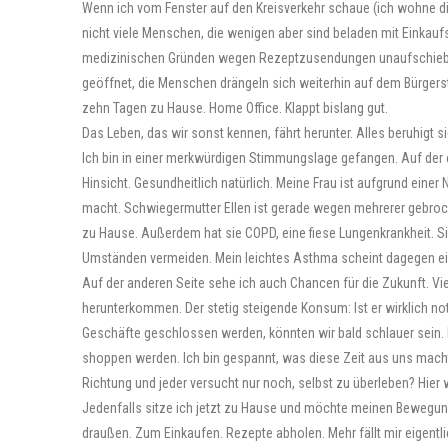
Wenn ich vom Fenster auf den Kreisverkehr schaue (ich wohne dir
nicht viele Menschen, die wenigen aber sind beladen mit Einka
medizinischen Gründen wegen Rezeptzusendungen unaufschiebba
geöffnet, die Menschen drängeln sich weiterhin auf dem Bürgerste
zehn Tagen zu Hause. Home Office. Klappt bislang gut.
Das Leben, das wir sonst kennen, fährt herunter. Alles beruhigt s
Ich bin in einer merkwürdigen Stimmungslage gefangen. Auf der ei
Hinsicht. Gesundheitlich natürlich. Meine Frau ist aufgrund einer
macht. Schwiegermutter Ellen ist gerade wegen mehrerer gebroch
zu Hause. Außerdem hat sie COPD, eine fiese Lungenkrankheit. Sie 
Umständen vermeiden. Mein leichtes Asthma scheint dagegen ei
Auf der anderen Seite sehe ich auch Chancen für die Zukunft. V
herunterkommen. Der stetig steigende Konsum: Ist er wirklich no
Geschäfte geschlossen werden, könnten wir bald schlauer sein. L
shoppen werden. Ich bin gespannt, was diese Zeit aus uns macht
Richtung und jeder versucht nur noch, selbst zu überleben? Hier wi
Jedenfalls sitze ich jetzt zu Hause und möchte meinen Bewegu
draußen. Zum Einkaufen. Rezepte abholen. Mehr fällt mir eigentlic