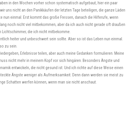
haben in den Wochen vorher schon systematisch aufgebaut, hier ein paar
 wir uns nicht an den Panikkäufen der letzten Tage beteiligen, die ganze Läden
e nun einmal. Erst kommt das große Fressen, danach die Hilferufe, wenn
slang noch nicht viel mitbekommen, aber da ich auch nicht gerade oft draußen
ch Lichtschimmer, die ich nicht mitbekomme.
tlich heiter und unbeschwert sein sollte. Aber so ist das Leben nun einmal.
o zu sein.
edergeben, Erlebnisse teilen, aber auch meine Gedanken formulieren. Meine
 muss nicht mehr in meinem Kopf vor sich hingären. Besonders Ängste und
amik entwickeln, die nicht gesund ist. Und ich richte auf diese Weise einen
rsteckte Ängste weniger als Aufmerksamkeit. Denn dann werden sie meist zu
lange Schatten werfen können, wenn man sie nicht anschaut.