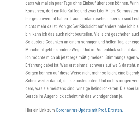
dass wir mal ein paar Tage ohne Einkauf überleben können. Wir 
Konserven, dort ein Kilo Kaffee und zwei Liter Milch. So mussten
leergeschwemmt haben. Traurig mitanzusehen, aber so sind Leut
nichts mehr da ist. Von großer Rücksicht auf andere habe ich bi
bin, kann ich das auch nicht beurteilen. Vielleicht geschehen au
So düstere Gedanken an einem sonnigen und hellen Tag, der eigen
Manchmal geht es andere Wege. Und im Augenblick scheint das s
Ich möchte mich ab jetzt regelmäßig melden. Stimmungslagen wi
Erfahrung dabei ist: Was erst einmal schwarz auf weiß dasteht,
Sorgen können auf diese Weise nicht mehr so leicht eine Eigendyn
Scheinwerfer darauf, die sie ausleuchten. Und nichts mögen ve
dem, was sie meistens sind: winzige Befindlichkeiten. Die aber 
Gerade im Augenblick scheint mir das wichtiger denn je.
Hier ein Link zum
Coronavirus-Update mit Prof. Drosten.