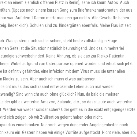
ekt an einem ziemlich offenen Platz in Berlin), sehe ich kaum Autos. Auch
ufstüten. (Update nach einem kurzen Gang zum Briefmarkenautomaten, der aus
r war: Auf dem T-Damm merkt man rein gar nichts. Alle Geschäfte haben
ig. Bedenklich). Schulen sind zu. Kindergärten ebenfalls. Meine Frau ist seit
ich. Was gestern noch sicher schien, steht heute vollständig in Frage.
nen Seite ist die Situation natürlich beunruhigend. Und das in mehrerlei
 Neuralgie schwerbehindert. Keine Ahnung, ob sie das zur Risiko-Patientin
ener Wirbel aufgrund von Osteoporose operiert worden und erholt sich jetzt
ist definitiv gefährdet, eine Infektion mit dem Virus muss sie unter allen
n Klacks zu sein. Aber auch ich muss etwas aufpassen.
ielleicht muss das sich rasant entwickelnde Leben auch mal wieder
twendig? Sind wir nicht auch ohne glücklich? Nun, da bald die meisten
eider gibt es weiterhin Amazon, Zalando, etc., so dass Leute auch weiterhin
. Werden wir wieder solidarischer? Oder geht es in die exakt entgegengesetzte
rd sich zeigen, ob wir Zivilisation gelernt haben oder nicht.
ngsradius einschränken. Nur noch wegen dringender Angelegenheiten nach
h kaum ein. Gestern haben wir einige Vorräte aufgestockt. Nicht viele, aber so,