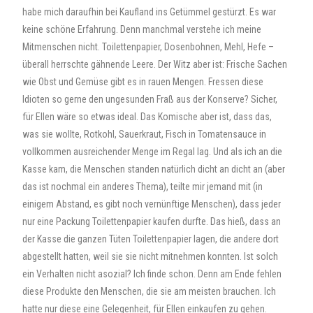
habe mich daraufhin bei Kaufland ins Getümmel gestürzt. Es war
keine schöne Erfahrung. Denn manchmal verstehe ich meine
Mitmenschen nicht. Toilettenpapier, Dosenbohnen, Mehl, Hefe –
überall herrschte gähnende Leere. Der Witz aber ist: Frische Sachen
wie Obst und Gemüse gibt es in rauen Mengen. Fressen diese
Idioten so gerne den ungesunden Fraß aus der Konserve? Sicher,
für Ellen wäre so etwas ideal. Das Komische aber ist, dass das,
was sie wollte, Rotkohl, Sauerkraut, Fisch in Tomatensauce in
vollkommen ausreichender Menge im Regal lag. Und als ich an die
Kasse kam, die Menschen standen natürlich dicht an dicht an (aber
das ist nochmal ein anderes Thema), teilte mir jemand mit (in
einigem Abstand, es gibt noch vernünftige Menschen), dass jeder
nur eine Packung Toilettenpapier kaufen durfte. Das hieß, dass an
der Kasse die ganzen Tüten Toilettenpapier lagen, die andere dort
abgestellt hatten, weil sie sie nicht mitnehmen konnten. Ist solch
ein Verhalten nicht asozial? Ich finde schon. Denn am Ende fehlen
diese Produkte den Menschen, die sie am meisten brauchen. Ich
hatte nur diese eine Gelegenheit, für Ellen einkaufen zu gehen.