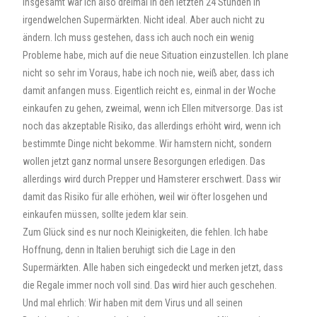
Insgesamt war ich also dreimal in den letzten 24 Stunden in
irgendwelchen Supermärkten. Nicht ideal. Aber auch nicht zu
ändern. Ich muss gestehen, dass ich auch noch ein wenig
Probleme habe, mich auf die neue Situation einzustellen. Ich plane
nicht so sehr im Voraus, habe ich noch nie, weiß aber, dass ich
damit anfangen muss. Eigentlich reicht es, einmal in der Woche
einkaufen zu gehen, zweimal, wenn ich Ellen mitversorge. Das ist
noch das akzeptable Risiko, das allerdings erhöht wird, wenn ich
bestimmte Dinge nicht bekomme. Wir hamstern nicht, sondern
wollen jetzt ganz normal unsere Besorgungen erledigen. Das
allerdings wird durch Prepper und Hamsterer erschwert. Dass wir
damit das Risiko für alle erhöhen, weil wir öfter losgehen und
einkaufen müssen, sollte jedem klar sein.
Zum Glück sind es nur noch Kleinigkeiten, die fehlen. Ich habe
Hoffnung, denn in Italien beruhigt sich die Lage in den
Supermärkten. Alle haben sich eingedeckt und merken jetzt, dass
die Regale immer noch voll sind. Das wird hier auch geschehen.
Und mal ehrlich: Wir haben mit dem Virus und all seinen