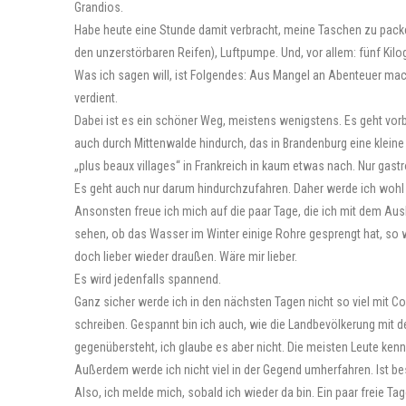
Grandios.
Habe heute eine Stunde damit verbracht, meine Taschen zu packen
den unzerstörbaren Reifen), Luftpumpe. Und, vor allem: fünf K
Was ich sagen will, ist Folgendes: Aus Mangel an Abenteuer mac
verdient.
Dabei ist es ein schöner Weg, meistens wenigstens. Es geht vor
auch durch Mittenwalde hindurch, das in Brandenburg eine kleine P
„plus beaux villages“ in Frankreich in kaum etwas nach. Nur gas
Es geht auch nur darum hindurchzufahren. Daher werde ich wohl
Ansonsten freue ich mich auf die paar Tage, die ich mit dem A
sehen, ob das Wasser im Winter einige Rohre gesprengt hat, so w
doch lieber wieder draußen. Wäre mir lieber.
Es wird jedenfalls spannend.
Ganz sicher werde ich in den nächsten Tagen nicht so viel mit C
schreiben. Gespannt bin ich auch, wie die Landbevölkerung mit de
gegenübersteht, ich glaube es aber nicht. Die meisten Leute ke
Außerdem werde ich nicht viel in der Gegend umherfahren. Ist be
Also, ich melde mich, sobald ich wieder da bin. Ein paar freie Ta