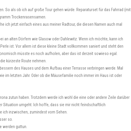
. So als ob ich auf große Tour gehen würde. Reparaturset für das Fahrrad (mit
ilogramm Trockenrasensamen.
he ich jetzt einfach eines aus meiner Radtour, die diesen Namen auch mal
bei an alten Dörfern wie Glasow oder Dahlewitz. Wenn ich möchte, kann ich
erle ist. Vor allem ist diese kleine Stadt vollkommen saniert und steht den
tronomisch müsste es noch aufholen, aber das ist derzeit sowieso egal.
 die kürzeste Route nehmen.
usbessern des Hauses und dem Aufbau einer Terrasse verbringen werde. Mal
ie im letzten Jahr. Oder ob die Mäusefamilie noch immer im Haus ist oder
orona zutun haben. Trotzdem werde ich wohl die eine oder andere Zeile darüber
r Situation umgeht. Ich hoffe, dass sie mir nicht feindschaftlich
nne ich inzwischen, zumindest vom Sehen.
sser so.
ge werden guttun.