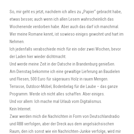
So, mir geht es jetzt, nachdem ich alles zu „Papier“ gebracht habe,
etwas besser, auch wenn ich allen Lesern wahrscheinlich das
Wochenende verdorben habe. Aber auch das darf ich manchmal.
Wer meine Romane kennt, ist sowieso einiges gewohnt und hart im
Nehmen.
Ich jedenfalls verabschiede mich für ein oder zwei Wochen, bevor
der Laden hier wieder dichtmacht.
Und werde meine Zeit in der Datsche in Brandenburg genießen.
Am Dienstag bekomme ich eine gewaltige Lieferung an Baudielen
und Fliesen, 500 Euro für sägeraues Holz in rauen Mengen.
Terrasse, Outdoor-Möbel, Bodenbelag für die Laube – das ganze
Programm. Werde ich nicht alles schaffen. Aber einiges.
Und vor allem: Ich mache mal Urlaub vom Digitalismus.
Kein Internet.
Zwar werden mich die Nachrichten in Form von Deutschlandradio
und RBB verfolgen, aber der Dreck aus dem angelsächsischen
Raum, den ich sonst wie ein Nachrichten-Junkie verfolge, wird mir