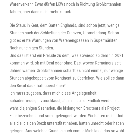
Warenverkehr. Zwar dürfen LKWs noch in Richtung Großbritannien
fahren, aber dann nicht mehr zurück.
Die Staus in Kent, dem Garten Englands, sind schon jetzt, wenige
Stunden nach der Schließung der Grenzen, kilometerlang. Schon
gibt es erste Warnungen von Warenengpässen in Supermärkten.
Nach nur einigen Stunden.
Und das ist erst ein Prélude zu dem, was sowieso ab dem 1.1.2021
kommen wird, ob mit Deal oder ohne. Das, wovon Remainers seit
Jahren warnen. Großbritannien schafft es nicht einmal, nur wenige
Stunden abgekoppelt vom Kontinent zu überleben. Wie soll es dann
den Brexit dauerhaft überstehen?
Ich muss zugeben, dass mich diese Angelegenheit
schadenfreudiger zurücklässt, als mir lieb ist. Endlich werden sie
wahr, diejenigen Szenarien, die bislang von Brexitears als Project
Fear bezeichnet und somit geleugnet wurden. Wir hatten recht. Und
alle die, die den Brexit unterstützt haben, hatten unrecht oder haben
gelogen. Aus welchen Gründen auch immer. Mich lässt das sowohl