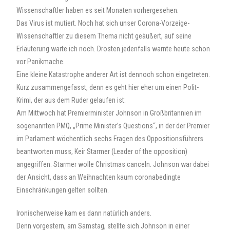
Wissenschaftler haben es seit Monaten vorhergesehen.
Das Virus ist mutiert. Noch hat sich unser Corona-Vorzeige-
Wissenschaftler zu diesem Thema nicht geäußert, auf seine
Erläuterung warte ich noch. Drosten jedenfalls warnte heute schon
vor Panikmache.
Eine kleine Katastrophe anderer Art ist dennoch schon eingetreten.
Kurz zusammengefasst, denn es geht hier eher um einen Polit-
Krimi, der aus dem Ruder gelaufen ist:
Am Mittwoch hat Premierminister Johnson in Großbritannien im
sogenannten PMQ, „Prime Minister’s Questions“, in der der Premier
im Parlament wöchentlich sechs Fragen des Oppositionsführers
beantworten muss, Keir Starmer (Leader of the opposition)
angegriffen. Starmer wolle Christmas canceln. Johnson war dabei
der Ansicht, dass an Weihnachten kaum coronabedingte
Einschränkungen gelten sollten.
Ironischerweise kam es dann natürlich anders.
Denn vorgestern, am Samstag, stellte sich Johnson in einer