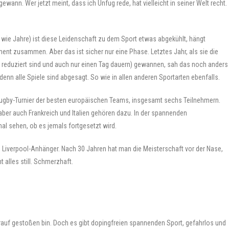
wann. Wer jetzt meint, dass ich Unfug rede, hat vielleicht in seiner Welt recht.
wie Jahre) ist diese Leidenschaft zu dem Sport etwas abgekühlt, hängt
nt zusammen. Aber das ist sicher nur eine Phase. Letztes Jahr, als sie die
m reduziert sind und auch nur einen Tag dauern) gewannen, sah das noch anders
enn alle Spiele sind abgesagt. So wie in allen anderen Sportarten ebenfalls.
n Rugby-Turnier der besten europäischen Teams, insgesamt sechs Teilnehmern.
aber auch Frankreich und Italien gehören dazu. In der spannenden
al sehen, ob es jemals fortgesetzt wird.
re Liverpool-Anhänger. Nach 30 Jahren hat man die Meisterschaft vor der Nase,
 alles still. Schmerzhaft.
rauf gestoßen bin. Doch es gibt dopingfreien spannenden Sport, gefahrlos und