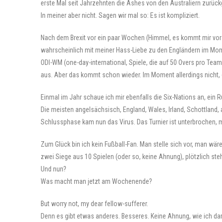
erste Mal seit Jahrzehnten die Ashes von den Australiern zurückge
In meiner aber nicht. Sagen wir mal so: Es ist kompliziert.
Nach dem Brexit vor ein paar Wochen (Himmel, es kommt mir vor 
wahrscheinlich mit meiner Hass-Liebe zu den Engländern im Mome
ODI-WM (one-day-international, Spiele, die auf 50 Overs pro Tea
aus. Aber das kommt schon wieder. Im Moment allerdings nicht, d
Einmal im Jahr schaue ich mir ebenfalls die Six-Nations an, ei
Die meisten angelsächsisch, England, Wales, Irland, Schottland, 
Schlussphase kam nun das Virus. Das Turnier ist unterbrochen, m
Zum Glück bin ich kein Fußball-Fan. Man stelle sich vor, man wä
zwei Siege aus 10 Spielen (oder so, keine Ahnung), plötzlich steht
Und nun?
Was macht man jetzt am Wochenende?
But worry not, my dear fellow-sufferer.
Denn es gibt etwas anderes. Besseres. Keine Ahnung, wie ich da