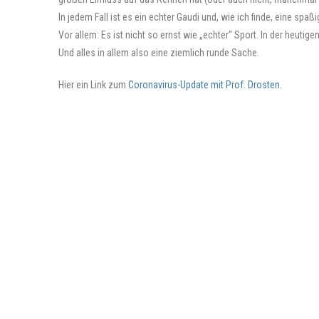
In jedem Fall ist es ein echter Gaudi und, wie ich finde, eine spaßi
Vor allem: Es ist nicht so ernst wie „echter“ Sport. In der heutig
Und alles in allem also eine ziemlich runde Sache.
Hier ein Link zum
Coronavirus-Update mit Prof. Drosten.