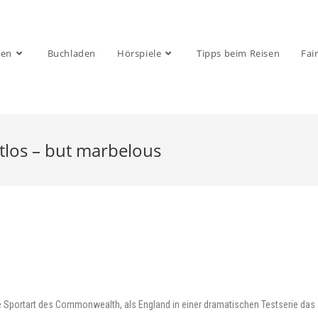
sen
Buchladen
Hörspiele
Tipps beim Reisen
Fai
tlos – but marbelous
e Sportart des Commonwealth, als England in einer dramatischen Testserie das