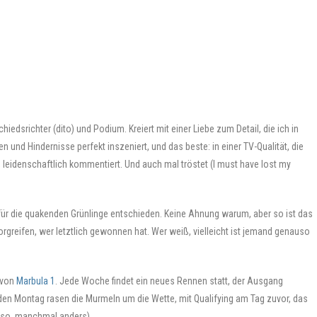
iedsrichter (dito) und Podium. Kreiert mit einer Liebe zum Detail, die ich in
 und Hindernisse perfekt inszeniert, und das beste: in einer TV-Qualität, die
, leidenschaftlich kommentiert. Und auch mal tröstet (I must have lost my
für die quakenden Grünlinge entschieden. Keine Ahnung warum, aber so ist das
vorgreifen, wer letztlich gewonnen hat. Wer weiß, vielleicht ist jemand genauso
 von
Marbula 1
. Jede Woche findet ein neues Rennen statt, der Ausgang
den Montag rasen die Murmeln um die Wette, mit Qualifying am Tag zuvor, das
 so, manchmal anders).