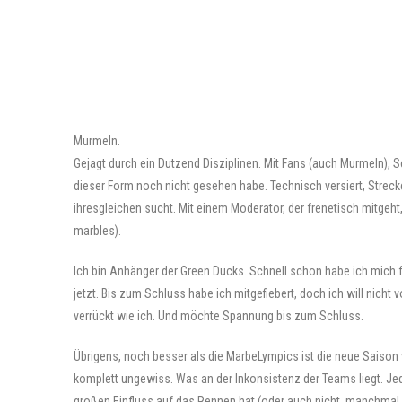
Murmeln.
Gejagt durch ein Dutzend Disziplinen. Mit Fans (auch Murmeln), Sch
dieser Form noch nicht gesehen habe. Technisch versiert, Strecken
ihresgleichen sucht. Mit einem Moderator, der frenetisch mitgeht
marbles).
Ich bin Anhänger der Green Ducks. Schnell schon habe ich mich 
jetzt. Bis zum Schluss habe ich mitgefiebert, doch ich will nicht 
verrückt wie ich. Und möchte Spannung bis zum Schluss.
Übrigens, noch besser als die MarbeLympics ist die neue Saison
komplett ungewiss. Was an der Inkonsistenz der Teams liegt. Je
großen Einfluss auf das Rennen hat (oder auch nicht, manchmal