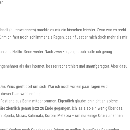
en.
nelt (durchwachsen) machte es mir ein bisschen leichter. Zwar war es recht
ür mich fast noch schlimmer als Regen, beeinflusst er mich doch mehr als mir
h eine Netflix-Serie weiter. Nach zwei Folgen jedoch hatte ich genug.
angenehmer als das Internet, besser recherchiert und unaufgeregter. Aber dazu
as Virus greift dort um sich. War ich noch vor ein paar Tagen wild
dieser Plan wohl erübrigt.
e Festland aus Berlin mitgenommen. Eigentlich glaube ich nicht an solche
äre ziemlich genau jetzt zu Ende gegangen. Ich las also ein wenig über das,
 Sparta, Mitras, Kalamata, Koroni, Meteora – um nur einige Orte zu nennen.