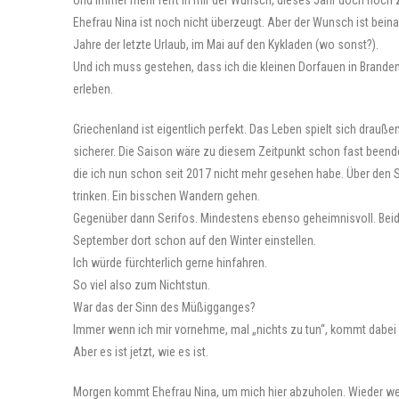
Und immer mehr reift in mir der Wunsch, dieses Jahr doch noch
Ehefrau Nina ist noch nicht überzeugt. Aber der Wunsch ist beina
Jahre der letzte Urlaub, im Mai auf den Kykladen (wo sonst?).
Und ich muss gestehen, dass ich die kleinen Dorfauen in Brandenb
erleben.
Griechenland ist eigentlich perfekt. Das Leben spielt sich drau
sicherer. Die Saison wäre zu diesem Zeitpunkt schon fast beende
die ich nun schon seit 2017 nicht mehr gesehen habe. Über den S
trinken. Ein bisschen Wandern gehen.
Gegenüber dann Serifos. Mindestens ebenso geheimnisvoll. Beide 
September dort schon auf den Winter einstellen.
Ich würde fürchterlich gerne hinfahren.
So viel also zum Nichtstun.
War das der Sinn des Müßigganges?
Immer wenn ich mir vornehme, mal „nichts zu tun“, kommt dabei i
Aber es ist jetzt, wie es ist.
Morgen kommt Ehefrau Nina, um mich hier abzuholen. Wieder werd