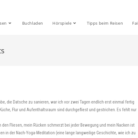
isen
Buchladen
Hörspiele
Tipps beim Reisen
Fai
ts
, die Datsche zu sanieren, war ich vor zwei Tagen endlich erst einmal fertig
üche, Flur und Aufenthaltsraum sind durchgefliest und gestrichen. Es fehlt nur
an den Fliesen, mein Rücken schmerzt bei jeder Bewegung und mein Nacken ist
gen in der Nach-Yoga-Meditation (eine lange langweilige Geschichte, wie ich zu