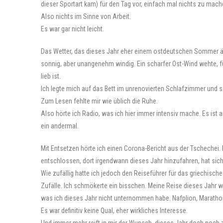
dieser Sportart kam) für den Tag vor, einfach mal nichts zu mach
Also nichts im Sinne von Arbeit.
Es war gar nicht leicht.
Das Wetter, das dieses Jahr eher einem ostdeutschen Sommer äh
sonnig, aber unangenehm windig. Ein scharfer Ost-Wind wehte, f
lieb ist.
Ich legte mich auf das Bett im unrenovierten Schlafzimmer und sa
Zum Lesen fehlte mir wie üblich die Ruhe.
Also hörte ich Radio, was ich hier immer intensiv mache. Es ist 
ein andermal.
Mit Entsetzen hörte ich einen Corona-Bericht aus der Tschechei. D
entschlossen, dort irgendwann dieses Jahr hinzufahren, hat sich 
Wie zufällig hatte ich jedoch den Reiseführer für das griechisch
Zufälle. Ich schmökerte ein bisschen. Meine Reise dieses Jahr w
was ich dieses Jahr nicht unternommen habe. Nafplion, Marathon,
Es war definitiv keine Qual, eher wirkliches Interesse.