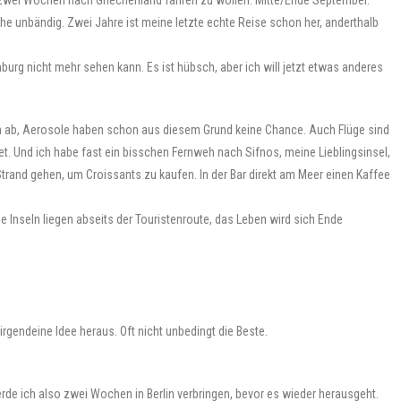
 zwei Wochen nach Griechenland fahren zu wollen. Mitte/Ende September.
he unbändig. Zwei Jahre ist meine letzte echte Reise schon her, anderthalb
urg nicht mehr sehen kann. Es ist hübsch, aber ich will jetzt etwas anderes
ßen ab, Aerosole haben schon aus diesem Grund keine Chance. Auch Flüge sind
t. Und ich habe fast ein bisschen Fernweh nach Sifnos, meine Lieblingsinsel,
trand gehen, um Croissants zu kaufen. In der Bar direkt am Meer einen Kaffee
Inseln liegen abseits der Touristenroute, das Leben wird sich Ende
rgendeine Idee heraus. Oft nicht unbedingt die Beste.
e ich also zwei Wochen in Berlin verbringen, bevor es wieder herausgeht.