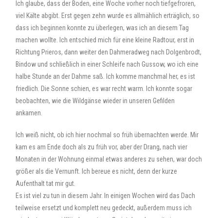
Ich glaube, dass der Boden, eine Woche vorher noch tiefgefroren,
viel Kälte abgibt. Erst gegen zehn wurde es allmählich erträglich, so
dass ich beginnen konnte zu überlegen, was ich an diesem Tag
machen wollte. Ich entschied mich für eine kleine Radtour, erst in
Richtung Prieros, dann weiter den Dahmeradweg nach Dolgenbrodt,
Bindow und schließlich in einer Schleife nach Gussow, wo ich eine
halbe Stunde an der Dahme saß. Ich komme manchmal her, es ist
friedlich. Die Sonne schien, es war recht warm. Ich konnte sogar
beobachten, wie die Wildgänse wieder in unseren Gefilden
ankamen.
Ich weiß nicht, ob ich hier nochmal so früh übernachten werde. Mir
kam es am Ende doch als zu früh vor, aber der Drang, nach vier
Monaten in der Wohnung einmal etwas anderes zu sehen, war doch
größer als die Vernunft. Ich bereue es nicht, denn der kurze
Aufenthalt tat mir gut.
Es ist viel zu tun in diesem Jahr. In einigen Wochen wird das Dach
teilweise ersetzt und komplett neu gedeckt, außerdem muss ich