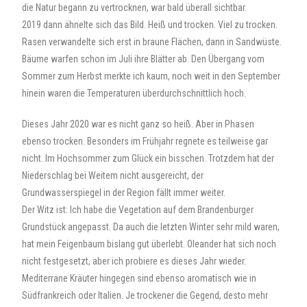
die Natur begann zu vertrocknen, war bald überall sichtbar.
2019 dann ähnelte sich das Bild. Heiß und trocken. Viel zu trocken.
Rasen verwandelte sich erst in braune Flächen, dann in Sandwüste.
Bäume warfen schon im Juli ihre Blätter ab. Den Übergang vom
Sommer zum Herbst merkte ich kaum, noch weit in den September
hinein waren die Temperaturen überdurchschnittlich hoch.
Dieses Jahr 2020 war es nicht ganz so heiß. Aber in Phasen
ebenso trocken. Besonders im Frühjahr regnete es teilweise gar
nicht. Im Hochsommer zum Glück ein bisschen. Trotzdem hat der
Niederschlag bei Weitem nicht ausgereicht, der
Grundwasserspiegel in der Region fällt immer weiter.
Der Witz ist: Ich habe die Vegetation auf dem Brandenburger
Grundstück angepasst. Da auch die letzten Winter sehr mild waren,
hat mein Feigenbaum bislang gut überlebt. Oleander hat sich noch
nicht festgesetzt, aber ich probiere es dieses Jahr wieder.
Mediterrane Kräuter hingegen sind ebenso aromatisch wie in
Südfrankreich oder Italien. Je trockener die Gegend, desto mehr