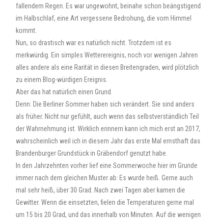
fallendem Regen. Es war ungewohnt, beinahe schon beängstigend
im Halbschlaf, eine Art vergessene Bedrohung, die vom Himmel
kommt.
Nun, so drastisch war es natürlich nicht. Trotzdem ist es
merkwürdig. Ein simples Wetterereignis, noch vor wenigen Jahren
alles andere als eine Rarität in diesen Breitengraden, wird plötzlich
zu einem Blog-würdigen Ereignis.
Aber das hat natürlich einen Grund.
Denn: Die Berliner Sommer haben sich verändert. Sie sind anders
als früher. Nicht nur gefühlt, auch wenn das selbstverständlich Teil
der Wahrnehmung ist. Wirklich erinnern kann ich mich erst an 2017,
wahrscheinlich weil ich in diesem Jahr das erste Mal ernsthaft das
Brandenburger Grundstück in Gräbendorf genutzt habe.
In den Jahrzehnten vorher lief eine Sommerwoche hier im Grunde
immer nach dem gleichen Muster ab: Es wurde heiß. Gerne auch
mal sehr heiß, über 30 Grad. Nach zwei Tagen aber kamen die
Gewitter. Wenn die einsetzten, fielen die Temperaturen gerne mal
um 15 bis 20 Grad, und das innerhalb von Minuten. Auf die wenigen