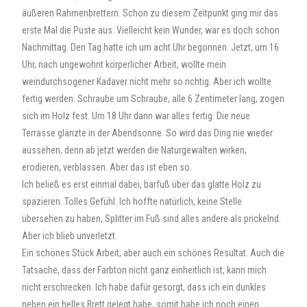
äußeren Rahmenbrettern. Schon zu diesem Zeitpunkt ging mir das
erste Mal die Puste aus. Vielleicht kein Wunder, war es doch schon
Nachmittag. Den Tag hatte ich um acht Uhr begonnen. Jetzt, um 16
Uhr, nach ungewohnt körperlicher Arbeit, wollte mein
weindurchsogener Kadaver nicht mehr so richtig. Aber ich wollte
fertig werden. Schraube um Schraube, alle 6 Zentimeter lang, zogen
sich im Holz fest. Um 18 Uhr dann war alles fertig.
Die neue
Terrasse glänzte in der Abendsonne. So wird das Ding nie wieder
aussehen, denn ab jetzt werden die Naturgewalten wirken,
erodieren, verblassen. Aber das ist eben so.
Ich beließ es erst einmal dabei, barfuß über das glatte Holz zu
spazieren. Tolles Gefühl. Ich hoffte natürlich, keine Stelle
übersehen zu haben, Splitter im Fuß sind alles andere als prickelnd.
Aber ich blieb unverletzt.
Ein schönes Stück Arbeit, aber auch ein schönes Resultat. Auch die
Tatsache, dass der Farbton nicht ganz einheitlich ist, kann mich
nicht erschrecken. Ich habe dafür gesorgt, dass ich ein dunkles
neben ein helles Brett gelegt habe, somit habe ich noch einen