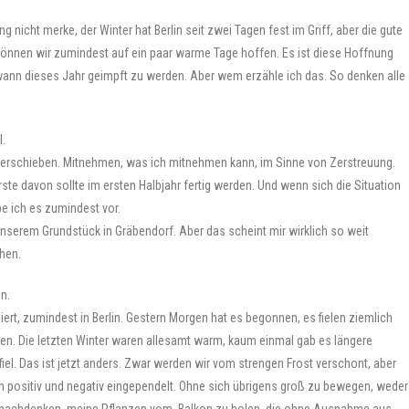
nicht merke, der Winter hat Berlin seit zwei Tagen fest im Griff, aber die gute
 können wir zumindest auf ein paar warme Tage hoffen. Es ist diese Hoffnung
ndwann dieses Jahr geimpft zu werden. Aber wem erzähle ich das. So denken alle
l.
r verschieben. Mitnehmen, was ich mitnehmen kann, im Sinne von Zerstreuung.
rste davon sollte im ersten Halbjahr fertig werden. Und wenn sich die Situation
be ich es zumindest vor.
unserem Grundstück in Gräbendorf. Aber das scheint mir wirklich so weit
hen.
n.
iert, zumindest in Berlin. Gestern Morgen hat es begonnen, es fielen ziemlich
gen. Die letzten Winter waren allesamt warm, kaum einmal gab es längere
fiel. Das ist jetzt anders. Zwar werden wir vom strengen Frost verschont, aber
 positiv und negativ eingependelt. Ohne sich übrigens groß zu bewegen, weder