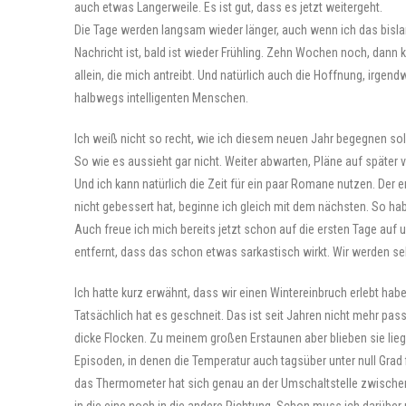
auch etwas Langerweile. Es ist gut, dass es jetzt weitergeht.
Die Tage werden langsam wieder länger, auch wenn ich das bislang 
Nachricht ist, bald ist wieder Frühling. Zehn Wochen noch, dann
allein, die mich antreibt. Und natürlich auch die Hoffnung, irge
halbwegs intelligenten Menschen.
Ich weiß nicht so recht, wie ich diesem neuen Jahr begegnen sol
So wie es aussieht gar nicht. Weiter abwarten, Pläne auf späte
Und ich kann natürlich die Zeit für ein paar Romane nutzen. Der e
nicht gebessert hat, beginne ich gleich mit dem nächsten. So ha
Auch freue ich mich bereits jetzt schon auf die ersten Tage auf 
entfernt, dass das schon etwas sarkastisch wirkt. Wir werden se
Ich hatte kurz erwähnt, dass wir einen Wintereinbruch erlebt habe
Tatsächlich hat es geschneit. Das ist seit Jahren nicht mehr pass
dicke Flocken. Zu meinem großen Erstaunen aber blieben sie lie
Episoden, in denen die Temperatur auch tagsüber unter null Grad 
das Thermometer hat sich genau an der Umschaltstelle zwischen