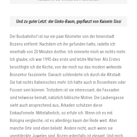
Und zu guter Letzt: der Ginko-Baum, gepflanzt von Kaiserin Sissi
Der Busbahnhof ist nur ein paar Kilometer von der Innenstadt
Bozens entfernt. Nachdem ich ihn gefunden hatte, radelte ich
innerhalb von 20 Minuten dorthin. Ich erinnerte mich an nichts mehr.
Ich glaube, ich war 1995 das erste und letzte Mal hier. Als Erstes
besichtigte ich die Kirche, von der mich nur das modern wirkende
Bronzetor faszinierte. Danach schlenderte ich durch die Altstadt.
Sie hat nichts Italienisches mehr. Ich hätte auch in Rosenheim oder
Füssen sein können. Trotzdem ist sie interessant, die Fassaden
sind teilweise bemalt, natürlich biblische Motive. Die Laubengasse
sieht auch ansprechend aus, Arkaden schützen diese
Einkaufsmeile. Mittelalterlich, so erfuhr ich. Wenn ich es mit
Bologna vergleiche, ist es allerdings kaum der Rede wert. Aber
manche Orte sind eben beliebt. Andere nicht, auch wenn sie
unentdeckte Juwelen sind. Bozen jedenfalls ist elegant. Und reich,