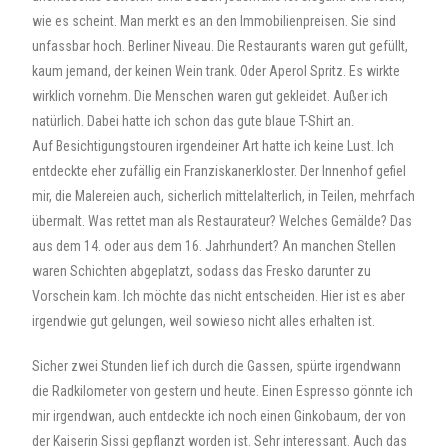
wie es scheint. Man merkt es an den Immobilienpreisen. Sie sind
unfassbar hoch. Berliner Niveau. Die Restaurants waren gut gefüllt,
kaum jemand, der keinen Wein trank. Oder Aperol Spritz. Es wirkte
wirklich vornehm. Die Menschen waren gut gekleidet. Außer ich
natürlich. Dabei hatte ich schon das gute blaue T-Shirt an.
Auf Besichtigungstouren irgendeiner Art hatte ich keine Lust. Ich
entdeckte eher zufällig ein Franziskanerkloster. Der Innenhof gefiel
mir, die Malereien auch, sicherlich mittelalterlich, in Teilen, mehrfach
übermalt. Was rettet man als Restaurateur? Welches Gemälde? Das
aus dem 14. oder aus dem 16. Jahrhundert? An manchen Stellen
waren Schichten abgeplatzt, sodass das Fresko darunter zu
Vorschein kam. Ich möchte das nicht entscheiden. Hier ist es aber
irgendwie gut gelungen, weil sowieso nicht alles erhalten ist.
Sicher zwei Stunden lief ich durch die Gassen, spürte irgendwann
die Radkilometer von gestern und heute. Einen Espresso gönnte ich
mir irgendwan, auch entdeckte ich noch einen Ginkobaum, der von
der Kaiserin Sissi gepflanzt worden ist. Sehr interessant. Auch das