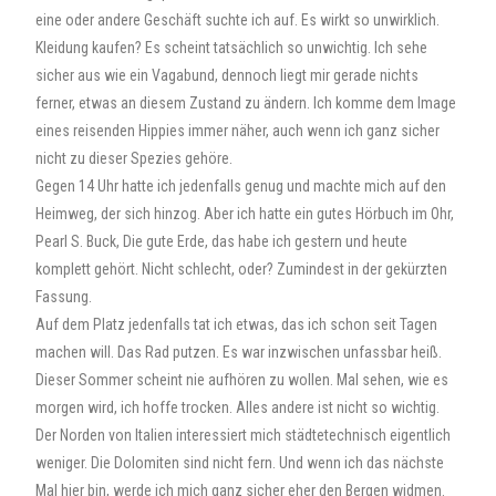
eine oder andere Geschäft suchte ich auf. Es wirkt so unwirklich.
Kleidung kaufen? Es scheint tatsächlich so unwichtig. Ich sehe
sicher aus wie ein Vagabund, dennoch liegt mir gerade nichts
ferner, etwas an diesem Zustand zu ändern. Ich komme dem Image
eines reisenden Hippies immer näher, auch wenn ich ganz sicher
nicht zu dieser Spezies gehöre.
Gegen 14 Uhr hatte ich jedenfalls genug und machte mich auf den
Heimweg, der sich hinzog. Aber ich hatte ein gutes Hörbuch im Ohr,
Pearl S. Buck, Die gute Erde, das habe ich gestern und heute
komplett gehört. Nicht schlecht, oder? Zumindest in der gekürzten
Fassung.
Auf dem Platz jedenfalls tat ich etwas, das ich schon seit Tagen
machen will. Das Rad putzen. Es war inzwischen unfassbar heiß.
Dieser Sommer scheint nie aufhören zu wollen. Mal sehen, wie es
morgen wird, ich hoffe trocken. Alles andere ist nicht so wichtig.
Der Norden von Italien interessiert mich städtetechnisch eigentlich
weniger. Die Dolomiten sind nicht fern. Und wenn ich das nächste
Mal hier bin, werde ich mich ganz sicher eher den Bergen widmen.