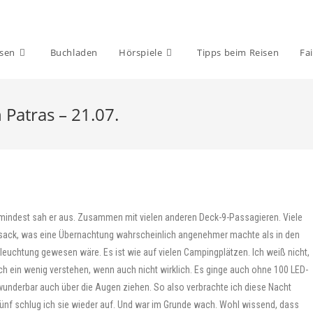
isen
Buchladen
Hörspiele
Tipps beim Reisen
Fai
Patras – 21.07.
umindest sah er aus. Zusammen mit vielen anderen Deck-9-Passagieren. Viele
afsack, was eine Übernachtung wahrscheinlich angenehmer machte als in den
eleuchtung gewesen wäre. Es ist wie auf vielen Campingplätzen. Ich weiß nicht,
ch ein wenig verstehen, wenn auch nicht wirklich. Es ginge auch ohne 100 LED-
wunderbar auch über die Augen ziehen. So also verbrachte ich diese Nacht
ünf schlug ich sie wieder auf. Und war im Grunde wach. Wohl wissend, dass