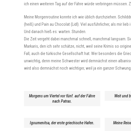
ich einen weiteren Tag auf der Fähre würde verbringen müssen. Zei
Meine Morgenroutine konnte ich wie üblich durchziehen. Schilddrü
(heiß) und Pain au Chocolat (Lidl). Viel ausführlicher, als mir lieb i
Und danach hieß es: warten. Stunden.
Die Zeit vergeht dabei manchmal schnell, manchmal langsam. Sie
Markaris, den ich sehr schätze, nicht, weil seine Krimis so origin
Fall, auch die türkische Gesellschaft hat. Wer besonders die Gri
unwichtig, denn meine Schwester wird demnächst einen albanische
wird also demnächst noch wichtiger, weil ja ein ganzer Schwun
Morgens um Viertel vor fünf. auf der Fähre
Weit und b
nach Patras.
Igoumenitsa, der erste griechische Hafen.
Meine Reise