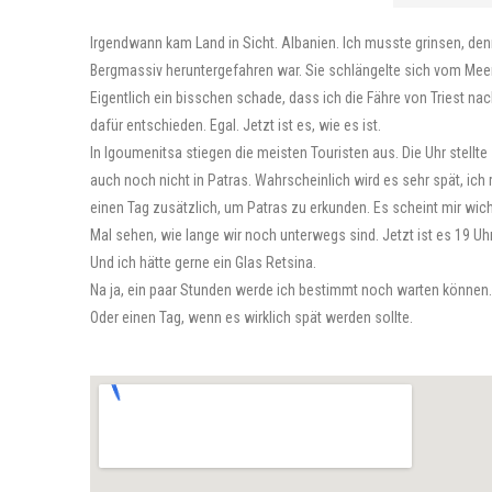
Irgendwann kam Land in Sicht. Albanien. Ich musste grinsen, den
Bergmassiv heruntergefahren war. Sie schlängelte sich vom Meer
Eigentlich ein bisschen schade, dass ich die Fähre von Triest na
dafür entschieden. Egal. Jetzt ist es, wie es ist.
In Igoumenitsa stiegen die meisten Touristen aus. Die Uhr stell
auch noch nicht in Patras. Wahrscheinlich wird es sehr spät, ich 
einen Tag zusätzlich, um Patras zu erkunden. Es scheint mir wi
Mal sehen, wie lange wir noch unterwegs sind. Jetzt ist es 19 Uhr
Und ich hätte gerne ein Glas Retsina.
Na ja, ein paar Stunden werde ich bestimmt noch warten können.
Oder einen Tag, wenn es wirklich spät werden sollte.