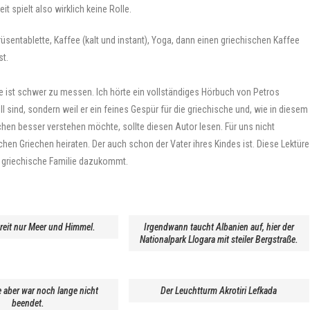
t spielt also wirklich keine Rolle.
sentablette, Kaffee (kalt und instant), Yoga, dann einen griechischen Kaffee
st.
 ist schwer zu messen. Ich hörte ein vollständiges Hörbuch von Petros
ell sind, sondern weil er ein feines Gespür für die griechische und, wie in diesem
echen besser verstehen möchte, sollte diesen Autor lesen. Für uns nicht
n Griechen heiraten. Der auch schon der Vater ihres Kindes ist. Diese Lektüre
g griechische Familie dazukommt.
reit nur Meer und Himmel.
Irgendwann taucht Albanien auf, hier der
Nationalpark Llogara mit steiler Bergstraße.
 aber war noch lange nicht
Der Leuchtturm Akrotiri Lefkada
beendet.