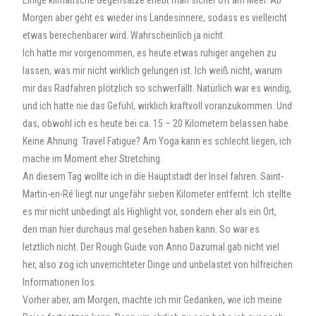
Einige klimatische Gegensätze erlebt man sicher oft am Meer. Ab
Morgen aber geht es wieder ins Landesinnere, sodass es vielleicht
etwas berechenbarer wird. Wahrscheinlich ja nicht.
Ich hatte mir vorgenommen, es heute etwas ruhiger angehen zu
lassen, was mir nicht wirklich gelungen ist. Ich weiß nicht, warum
mir das Radfahren plötzlich so schwerfällt. Natürlich war es windig,
und ich hatte nie das Gefühl, wirklich kraftvoll voranzukommen. Und
das, obwohl ich es heute bei ca. 15 – 20 Kilometern belassen habe.
Keine Ahnung. Travel Fatigue? Am Yoga kann es schlecht liegen, ich
mache im Moment eher Stretching.
An diesem Tag wollte ich in die Hauptstadt der Insel fahren. Saint-
Martin-en-Ré liegt nur ungefähr sieben Kilometer entfernt. Ich stellte
es mir nicht unbedingt als Highlight vor, sondern eher als ein Ort,
den man hier durchaus mal gesehen haben kann. So war es
letztlich nicht. Der Rough Guide von Anno Dazumal gab nicht viel
her, also zog ich unverrichteter Dinge und unbelastet von hilfreichen
Informationen los.
Vorher aber, am Morgen, machte ich mir Gedanken, wie ich meine