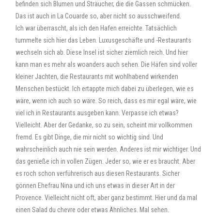
befinden sich Blumen und Sträucher, die die Gassen schmücken.
Das ist auch in La Couarde so, aber nicht so ausschweifend.
Ich war überrascht, als ich den Hafen erreichte. Tatsächlich
tummelte sich hier das Leben. Luxusgeschäfte und -Restaurants
wechseln sich ab. Diese Insel ist sicher ziemlich reich. Und hier
kann man es mehr als woanders auch sehen. Die Häfen sind voller
kleiner Jachten, die Restaurants mit wohlhabend wirkenden
Menschen bestückt. Ich ertappte mich dabei zu überlegen, wie es
wäre, wenn ich auch so wäre. So reich, dass es mir egal wäre, wie
viel ich in Restaurants ausgeben kann. Verpasse ich etwas?
Vielleicht. Aber der Gedanke, so zu sein, scheint mir vollkommen
fremd. Es gibt Dinge, die mir nicht so wichtig sind. Und
wahrscheinlich auch nie sein werden. Anderes ist mir wichtiger. Und
das genieße ich in vollen Zügen. Jeder so, wie er es braucht. Aber
es roch schon verführerisch aus diesen Restaurants. Sicher
gönnen Ehefrau Nina und ich uns etwas in dieser Art in der
Provence. Vielleicht nicht oft, aber ganz bestimmt. Hier und da mal
einen Salad du chevre oder etwas Ähnliches. Mal sehen.