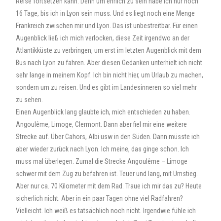
Reise fortsetzen kann. Denn um ehrlich zu sein habe ich nur noch
16 Tage, bis ich in Lyon sein muss. Und es liegt noch eine Menge
Frankreich zwischen mir und Lyon. Das ist unbestreitbar. Für einen
Augenblick ließ ich mich verlocken, diese Zeit irgendwo an der
Atlantikküste zu verbringen, um erst im letzten Augenblick mit dem
Bus nach Lyon zu fahren. Aber diesen Gedanken unterhielt ich nicht
sehr lange in meinem Kopf. Ich bin nicht hier, um Urlaub zu machen,
sondern um zu reisen. Und es gibt im Landesinneren so viel mehr
zu sehen.
Einen Augenblick lang glaubte ich, mich entschieden zu haben.
Angoulême, Limoge, Clermont. Dann aber fiel mir eine weitere
Strecke auf. Über Cahors, Albi usw in den Süden. Dann müsste ich
aber wieder zurück nach Lyon. Ich meine, das ginge schon. Ich
muss mal überlegen. Zumal die Strecke Angoulême – Limoge
schwer mit dem Zug zu befahren ist. Teuer und lang, mit Umstieg.
Aber nur ca. 70 Kilometer mit dem Rad. Traue ich mir das zu? Heute
sicherlich nicht. Aber in ein paar Tagen ohne viel Radfahren?
Vielleicht. Ich weiß es tatsächlich noch nicht. Irgendwie fühle ich