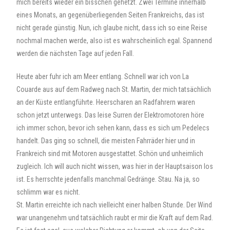
mich bereits wieder ein bisschen gehetzt. Zwei Termine innerhalb
eines Monats, an gegenüberliegenden Seiten Frankreichs, das ist
nicht gerade günstig. Nun, ich glaube nicht, dass ich so eine Reise
nochmal machen werde, also ist es wahrscheinlich egal. Spannend
werden die nächsten Tage auf jeden Fall.
Heute aber fuhr ich am Meer entlang. Schnell war ich von La
Couarde aus auf dem Radweg nach St. Martin, der mich tatsächlich
an der Küste entlangführte. Heerscharen an Radfahrern waren
schon jetzt unterwegs. Das leise Surren der Elektromotoren höre
ich immer schon, bevor ich sehen kann, dass es sich um Pedelecs
handelt. Das ging so schnell, die meisten Fahrräder hier und in
Frankreich sind mit Motoren ausgestattet. Schön und unheimlich
zugleich. Ich will auch nicht wissen, was hier in der Hauptsaison los
ist. Es herrschte jedenfalls manchmal Gedränge. Stau. Na ja, so
schlimm war es nicht.
St. Martin erreichte ich nach vielleicht einer halben Stunde. Der Wind
war unangenehm und tatsächlich raubt er mir die Kraft auf dem Rad.