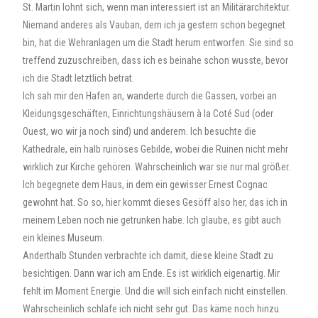
St. Martin lohnt sich, wenn man interessiert ist an Militärarchitektur.
Niemand anderes als Vauban, dem ich ja gestern schon begegnet
bin, hat die Wehranlagen um die Stadt herum entworfen. Sie sind so
treffend zuzuschreiben, dass ich es beinahe schon wusste, bevor
ich die Stadt letztlich betrat.
Ich sah mir den Hafen an, wanderte durch die Gassen, vorbei an
Kleidungsgeschäften, Einrichtungshäusern à la Coté Sud (oder
Ouest, wo wir ja noch sind) und anderem. Ich besuchte die
Kathedrale, ein halb ruinöses Gebilde, wobei die Ruinen nicht mehr
wirklich zur Kirche gehören. Wahrscheinlich war sie nur mal größer.
Ich begegnete dem Haus, in dem ein gewisser Ernest Cognac
gewohnt hat. So so, hier kommt dieses Gesöff also her, das ich in
meinem Leben noch nie getrunken habe. Ich glaube, es gibt auch
ein kleines Museum.
Anderthalb Stunden verbrachte ich damit, diese kleine Stadt zu
besichtigen. Dann war ich am Ende. Es ist wirklich eigenartig. Mir
fehlt im Moment Energie. Und die will sich einfach nicht einstellen.
Wahrscheinlich schlafe ich nicht sehr gut. Das käme noch hinzu.